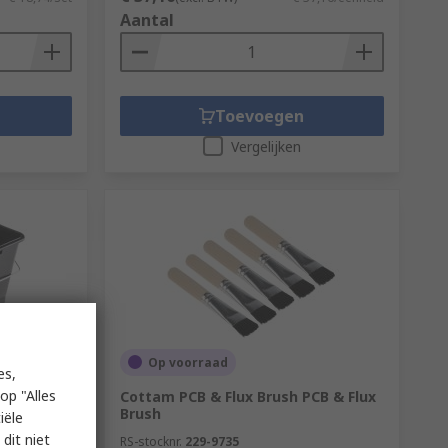
Aantal
Toevoegen
Vergelijken
Op voorraad
es,
op "Alles
Cottam PCB & Flux Brush PCB & Flux
Brush
iële
dit niet
RS-stocknr.
229-9735