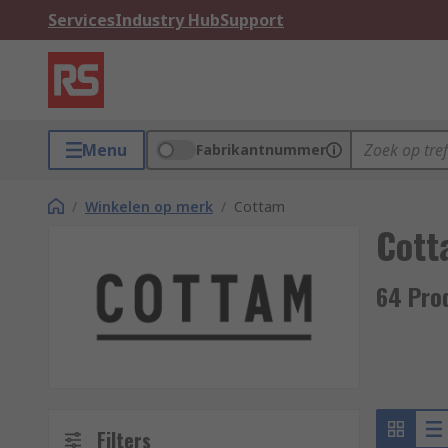
Services
Industry Hub
Support
Menu
Fabrikantnummer
/
Winkelen op merk
/
Cottam
Cott
64 Pro
Filters