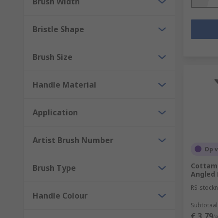
Brush Width
Bristle Shape
Brush Size
Handle Material
Application
Artist Brush Number
Op 
Cottam
Brush Type
Angled 
RS-stockn
Handle Colour
Subtotaal
€ 3,79
(