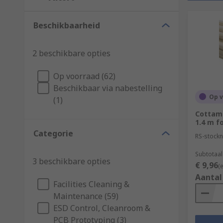
Beschikbaarheid
2 beschikbare opties
Op voorraad (62)
Beschikbaar via nabestelling
Op 
(1)
Cottam
1.4 m f
Categorie
RS-stockn
Subtotaal
3 beschikbare opties
€ 9,96
(
Aantal
Facilities Cleaning &
Maintenance (59)
ESD Control, Cleanroom &
PCB Prototyping (3)