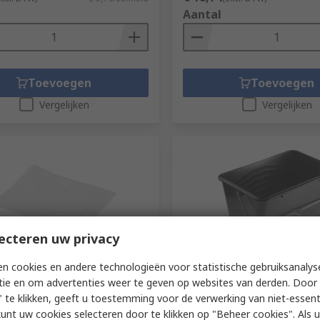
Aantal
Toevoegen
Toevoegen
Vergelijken
Vergelijken
ecteren uw privacy
voorraad
Op voorraad
n cookies en andere technologieën voor statistische gebruiksanalys
tie en om advertenties weer te geven op websites van derden. Door 
Transparent Polypropylene
Cottam 300mm Paint Tray
in
 te klikken, geeft u toestemming voor de verwerking van niet-essent
RS-stocknr.
315-2334
kunt uw cookies selecteren door te klikken op "Beheer cookies". Als u 
r.
315-2340