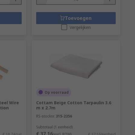
Toevoegen
Vergelijken
Op voorraad
teel Wire
Cottam Beige Cotton Tarpaulin 3.6
tion
m x 2.7m
RS-stocknr.
315-2356
Subtotaal (1 eenheid)
€ 37,16
€ 18,74/set
(excl. BTW)
€ 37,16/eenheid