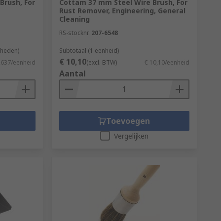
Brush, For
Cottam 37 mm Steel Wire Brush, For
Rust Remover, Engineering, General
Cleaning
RS-stocknr.
207-6548
nheden)
Subtotaal (1 eenheid)
€ 10,10
,637/eenheid
(excl. BTW)
€ 10,10/eenheid
Aantal
Toevoegen
Vergelijken