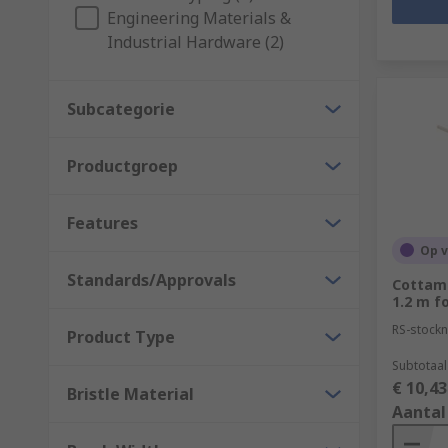
Engineering Materials &
Industrial Hardware (2)
Subcategorie
Productgroep
Features
Op 
Standards/Approvals
Cottam
1.2 m f
RS-stockn
Product Type
Subtotaal
€ 10,43
Bristle Material
Aantal