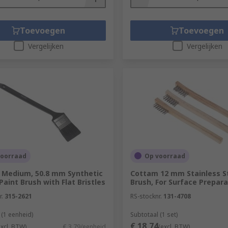
Toevoegen
Toevoegen
Vergelijken
Vergelijken
voorraad
Op voorraad
 Medium, 50.8 mm Synthetic
Cottam 12 mm Stainless S
Paint Brush with Flat Bristles
Brush, For Surface Prepara
r.
315-2621
RS-stocknr.
131-4708
 (1 eenheid)
Subtotaal (1 set)
€ 18,74
excl. BTW)
€ 3,79/eenheid
(excl. BTW)