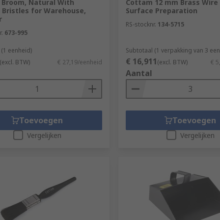
Broom, Natural With
Cottam 12 mm Brass Wire 
 Bristles for Warehouse,
Surface Preparation
r
RS-stocknr.
134-5715
r.
673-995
 (1 eenheid)
Subtotaal (1 verpakking van 3 ee
€ 16,911
(excl. BTW)
€ 27,19/eenheid
(excl. BTW)
€ 5
Aantal
Toevoegen
Toevoegen
Vergelijken
Vergelijken