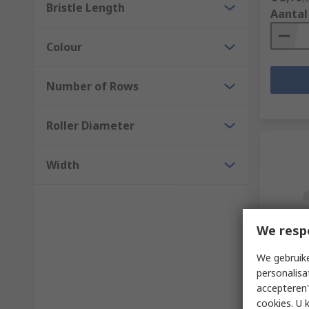
Bristle Length
Aantal
Colour
Number of Rows
Roller Diameter
Width
We resp
Op 
We gebruike
personalisa
Cottam 
Tarpaul
accepteren"
cookies. U 
RS-stockn