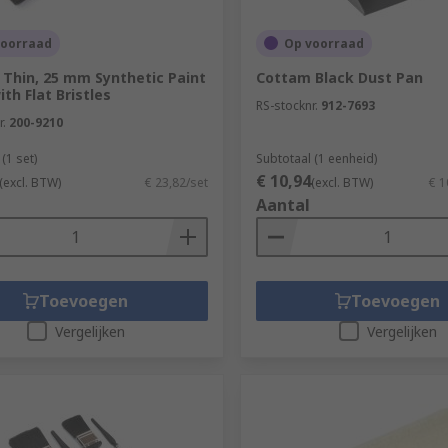
voorraad
Op voorraad
Thin, 25 mm Synthetic Paint
Cottam Black Dust Pan
th Flat Bristles
RS-stocknr.
912-7693
r.
200-9210
(1 set)
Subtotaal (1 eenheid)
€ 10,94
(excl. BTW)
€ 23,82/set
(excl. BTW)
€ 1
Aantal
Toevoegen
Toevoegen
Vergelijken
Vergelijken