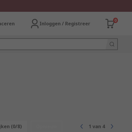
0
aceren
Inloggen / Registreer
jken (0/8)
Opnieuw
1
van
4