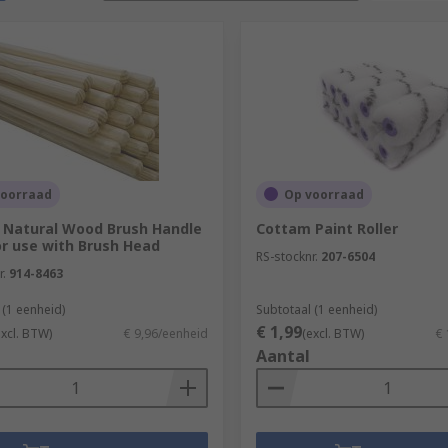
voorraad
Op voorraad
 Natural Wood Brush Handle
Cottam Paint Roller
or use with Brush Head
RS-stocknr.
207-6504
r.
914-8463
 (1 eenheid)
Subtotaal (1 eenheid)
€ 1,99
excl. BTW)
€ 9,96/eenheid
(excl. BTW)
€ 
Aantal