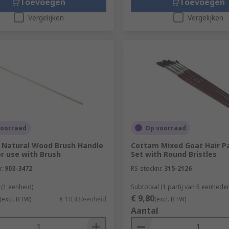
Toevoegen
Toevoegen
Vergelijken
Vergelijken
voorraad
Op voorraad
 Natural Wood Brush Handle
Cottam Mixed Goat Hair Pa
or use with Brush
Set with Round Bristles
r.
903-3472
RS-stocknr.
315-2126
 (1 eenheid)
Subtotaal (1 partij van 5 eenhede
€ 9,80
(excl. BTW)
€ 10,43/eenheid
(excl. BTW)
Aantal