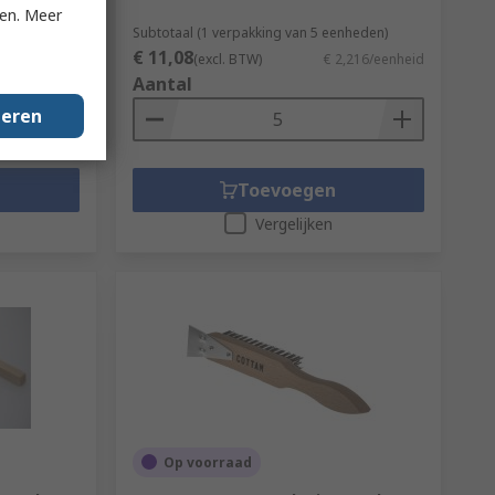
ken. Meer
Subtotaal (1 verpakking van 5 eenheden)
€ 11,08
2,60/eenheid
(excl. BTW)
€ 2,216/eenheid
Aantal
geren
Toevoegen
Vergelijken
Op voorraad