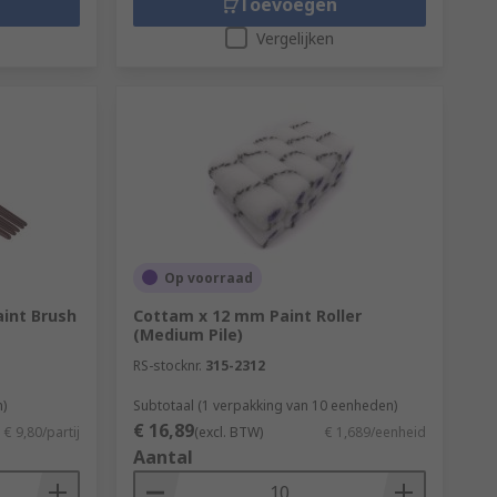
Toevoegen
Vergelijken
Op voorraad
int Brush
Cottam x 12 mm Paint Roller
(Medium Pile)
RS-stocknr.
315-2312
n)
Subtotaal (1 verpakking van 10 eenheden)
€ 16,89
€ 9,80/partij
(excl. BTW)
€ 1,689/eenheid
Aantal