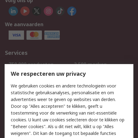
Volg ons op
We aanvaarden
Services
750.000 producten
2.500 merken
Bestellen
Inkoopoplossingen
We respecteren uw privacy
Retouren
Technisch advies
We gebruiken cookies en andere technologieën voor
Track & Trace
statistische gebruiksanalyses, personalisatie en om
advertenties weer te geven op websites van derden.
Wettelijk
Door op "Alles accepteren" te klikken, geeft u
toestemming voor de verwerking van niet-essentiële
Cookiebeleid
Email veiligheid
cookies. U kunt uw cookies selecteren door te klikken op
Privacybeleid
Websitevoorwaarden
"Beheer cookies". Als u dit niet wilt, klikt u op "Alles
weigeren". Dit kan de toegang tot bepaalde functies
Algemene