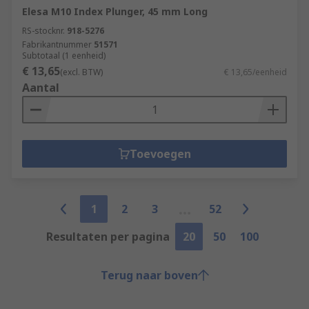
Elesa M10 Index Plunger, 45 mm Long
RS-stocknr.
918-5276
Fabrikantnummer
51571
Subtotaal (1 eenheid)
€ 13,65
(excl. BTW)
€ 13,65/eenheid
Aantal
Toevoegen
1
2
3
52
Resultaten per pagina
20
50
100
Terug naar boven