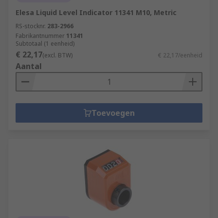
Elesa Liquid Level Indicator 11341 M10, Metric
RS-stocknr.
283-2966
Fabrikantnummer
11341
Subtotaal (1 eenheid)
€ 22,17
(excl. BTW)
€ 22,17/eenheid
Aantal
Toevoegen