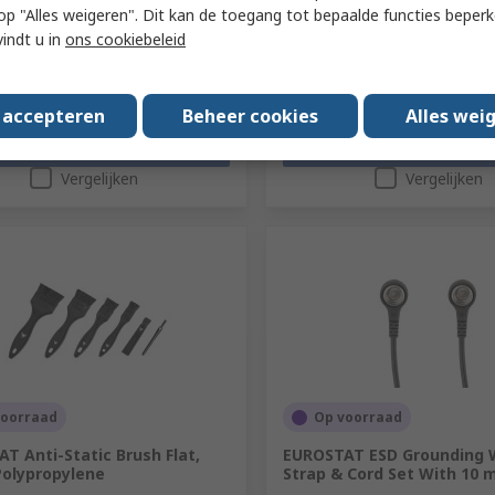
€ 30,80
 u op "Alles weigeren". Dit kan de toegang tot bepaalde functies beper
(excl. BTW)
€ 17,49/doos
(excl. BTW)
€ 0
Aantal
vindt u in
ons cookiebeleid
s accepteren
Beheer cookies
Alles wei
Toevoegen
Toevoegen
Vergelijken
Vergelijken
voorraad
Op voorraad
T Anti-Static Brush Flat,
EUROSTAT ESD Grounding 
Polypropylene
Strap & Cord Set With 10