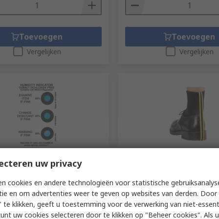
Toevoegen
Toevoegen
Vergelijken
Vergelijken
voorraad
Op voorraad
ecteren uw privacy
T Humidity Indicating
EUROSTAT Antistatic Heel
tor, 20-062, Molecular Sieve
n cookies en andere technologieën voor statistische gebruiksanalys
RS-stocknr.
265-8662
tie en om advertenties weer te geven op websites van derden. Door 
r.
214-1086
Fabrikantnummer
30-560-0045
 te klikken, geeft u toestemming voor de verwerking van niet-essent
tnummer
20-062-0029
 (1 doos van 125 eenheden)
Subtotaal (1 verpakking van 100 
kunt uw cookies selecteren door te klikken op "Beheer cookies". Als u 