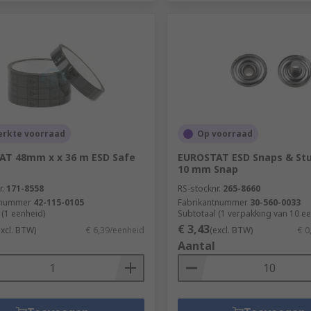
erkte voorraad
Op voorraad
AT 48mm x x 36 m ESD Safe
EUROSTAT ESD Snaps & St
10 mm Snap
r.
171-8558
RS-stocknr.
265-8660
tnummer
42-115-0105
Fabrikantnummer
30-560-0033
 (1 eenheid)
Subtotaal (1 verpakking van 10 e
€ 3,43
excl. BTW)
€ 6,39/eenheid
(excl. BTW)
€ 0
Aantal