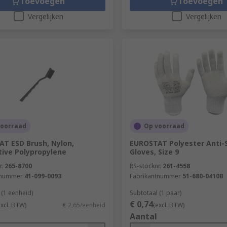
Toevoegen
Toevoegen
Vergelijken
Vergelijken
voorraad
Op voorraad
T ESD Brush, Nylon,
EUROSTAT Polyester Anti-S
ive Polypropylene
Gloves, Size 9
r.
265-8700
RS-stocknr.
261-4558
tnummer
41-099-0093
Fabrikantnummer
51-680-0410B
 (1 eenheid)
Subtotaal (1 paar)
€ 0,74
excl. BTW)
€ 2,65/eenheid
(excl. BTW)
Aantal