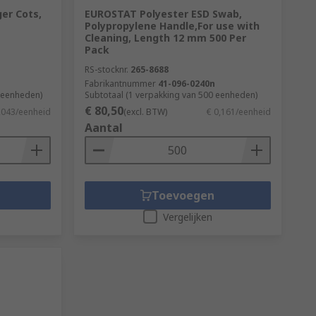
er Cots,
EUROSTAT Polyester ESD Swab,
Polypropylene Handle,For use with
Cleaning, Length 12 mm 500 Per
Pack
RS-stocknr.
265-8688
Fabrikantnummer
41-096-0240n
 eenheden)
Subtotaal (1 verpakking van 500 eenheden)
€ 80,50
,043/eenheid
(excl. BTW)
€ 0,161/eenheid
Aantal
Toevoegen
Vergelijken