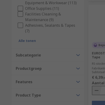
Equipment & Workwear (113)
Office Supplies (11)
Facilities Cleaning &
Maintenance (9)
Adhesives, Sealants & Tapes
(7)
Alle tonen
Bep
EUROST
Subcategorie
Tape
RS-stockn
Productgroep
Fabrikan
Subtotaal
€ 6,39
(
Features
Aantal
Product Type