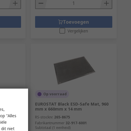
Toevoegen
Vergelijken
Op voorraad
 Grounder
EUROSTAT Black ESD-Safe Mat, 960
mm x 660mm x 14 mm
es,
op "Alles
RS-stocknr.
265-8675
iële
Fabrikantnummer
32-917-6001
eenheden)
Subtotaal (1 eenheid)
dit niet