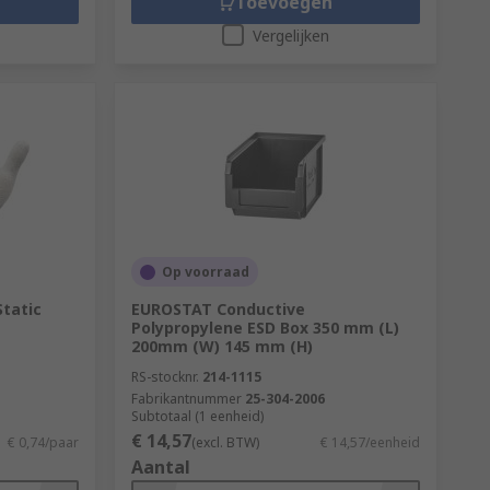
Toevoegen
Vergelijken
Op voorraad
tatic
EUROSTAT Conductive
Polypropylene ESD Box 350 mm (L)
200mm (W) 145 mm (H)
RS-stocknr.
214-1115
Fabrikantnummer
25-304-2006
Subtotaal (1 eenheid)
€ 14,57
€ 0,74/paar
(excl. BTW)
€ 14,57/eenheid
Aantal