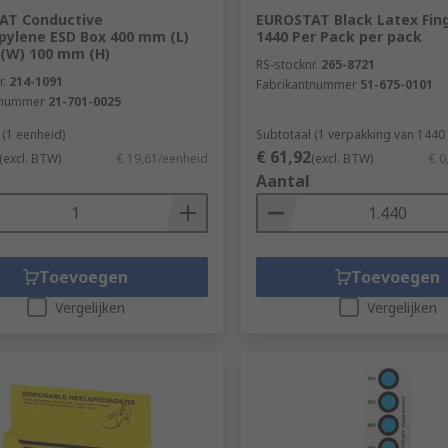
AT Conductive
EUROSTAT Black Latex Fing
pylene ESD Box 400 mm (L)
1440 Per Pack per pack
(W) 100 mm (H)
RS-stocknr.
265-8721
r.
214-1091
Fabrikantnummer
51-675-0101
tnummer
21-701-0025
 (1 eenheid)
Subtotaal (1 verpakking van 1440
€ 61,92
(excl. BTW)
€ 19,61/eenheid
(excl. BTW)
€ 0
Aantal
Toevoegen
Toevoegen
Vergelijken
Vergelijken