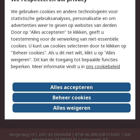
Retouren
Technisch advies
We gebruiken cookies en andere technologieën voor
Track & Trace
statistische gebruiksanalyses, personalisatie en om
advertenties weer te geven op websites van derden.
Wettelijk
Door op "Alles accepteren" te klikken, geeft u
toestemming voor de verwerking van niet-essentiële
Cookiebeleid
Email veiligheid
cookies. U kunt uw cookies selecteren door te klikken op
Privacybeleid
Websitevoorwaarden
"Beheer cookies". Als u dit niet wilt, klikt u op "Alles
weigeren". Dit kan de toegang tot bepaalde functies
Algemene
beperken. Meer informatie vindt u in
ons cookiebeleid
verkoopvoorwaarden
Over RS
Alles accepteren
RS Group
Over ons
Beheer cookies
RS wereldwijd
Werken bij RS
Alles weigeren
ESG
Bingerweg 19 | 2031 AZ HAARLEM | BTW: NL 806 558 519.B01 | KvK
Amsterdam: 33298393
RS Components B.V.