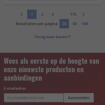
1
2
3
175
Resultaten per pagina
20
50
100
Terug naar boven
Wees als eerste op de hoogte van
onze nieuwste producten en
aanbiedingen
E-mailadres
Aanmelden