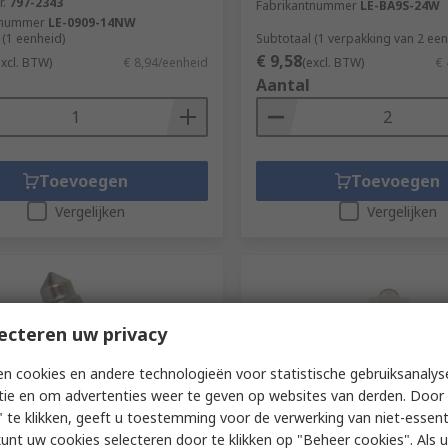
r.
797-2343
Fabrikantnummer
LE-BA9S-24W
tnummer
LE-0909-14NW
 (1 eenheid)
Subtotaal (1 verpakking van 2 ee
€ 9,58
excl. BTW)
€ 8,94/eenheid
(excl. BTW)
€ 
Aantal
Toevoegen
Toevoegen
Vergelijken
Vergelijken
ecteren uw privacy
n cookies en andere technologieën voor statistische gebruiksanalys
tie en om advertenties weer te geven op websites van derden. Door 
 te klikken, geeft u toestemming voor de verwerking van niet-essent
voorraad
Op voorraad
kunt uw cookies selecteren door te klikken op "Beheer cookies". Als u 