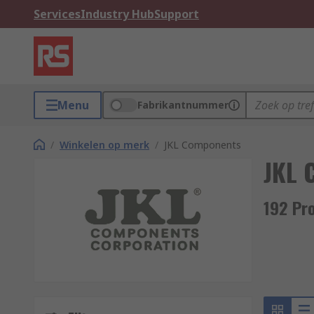
Services
Industry Hub
Support
Menu
Fabrikantnummer
/
Winkelen op merk
/
JKL Components
JKL 
192 Pr