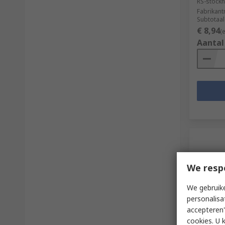
RS-stockn
Fabrikan
Subtotaal
€ 8,94
(
Aantal
We resp
We gebruike
personalisa
accepteren"
Op 
cookies. U 