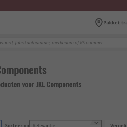
Pakket tr
Components
oducten voor JKL Components
Sorteer op
Relevantie
Vergeli