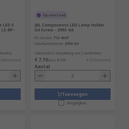
Op voorraad
e LED 5
JKL Components LED Lamp Holder
 LE-BP-
G4 Screw - 2993-G6
RS-stocknr.
715-4047
Fabrikantnummer
2993-G6
nheden)
Subtotaal (1 verpakking van 2 eenheden)
€ 7,10
,288/eenheid
(excl. BTW)
€ 3,55/eenheid
Aantal
Toevoegen
Vergelijken