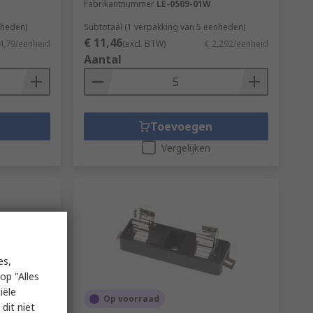
Fabrikantnummer
LE-0509-01W
nheden)
Subtotaal (1 verpakking van 5 eenheden)
€ 11,46
4,79/eenheid
(excl. BTW)
€ 2,292/eenheid
Aantal
Toevoegen
Vergelijken
es,
op "Alles
iële
Op voorraad
dit niet