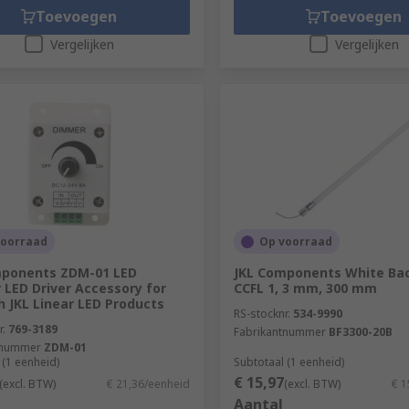
Toevoegen
Toevoegen
Vergelijken
Vergelijken
voorraad
Op voorraad
mponents ZDM-01 LED
JKL Components White Bac
LED Driver Accessory for
CCFL 1, 3 mm, 300 mm
h JKL Linear LED Products
RS-stocknr.
534-9990
r.
769-3189
Fabrikantnummer
BF3300-20B
tnummer
ZDM-01
 (1 eenheid)
Subtotaal (1 eenheid)
€ 15,97
(excl. BTW)
€ 21,36/eenheid
(excl. BTW)
€ 1
Aantal