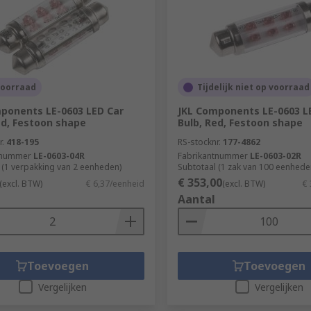
voorraad
Tijdelijk niet op voorraad
ponents LE-0603 LED Car
JKL Components LE-0603 L
ed, Festoon shape
Bulb, Red, Festoon shape
r.
418-195
RS-stocknr.
177-4862
tnummer
LE-0603-04R
Fabrikantnummer
LE-0603-02R
 (1 verpakking van 2 eenheden)
Subtotaal (1 zak van 100 eenhede
€ 353,00
(excl. BTW)
€ 6,37/eenheid
(excl. BTW)
€ 
Aantal
Toevoegen
Toevoegen
Vergelijken
Vergelijken