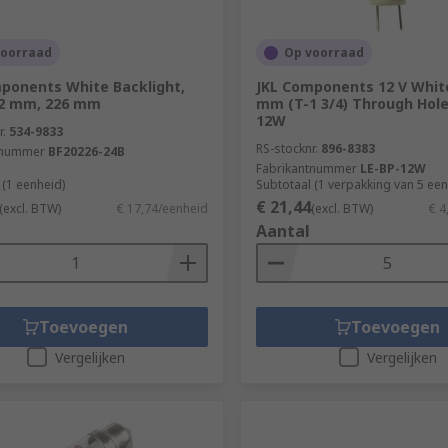
voorraad
Op voorraad
ponents White Backlight,
JKL Components 12 V Whit
 2 mm, 226 mm
mm (T-1 3/4) Through Hole
12W
r.
534-9833
RS-stocknr.
896-8383
tnummer
BF20226-24B
Fabrikantnummer
LE-BP-12W
 (1 eenheid)
Subtotaal (1 verpakking van 5 ee
€ 21,44
(excl. BTW)
€ 17,74/eenheid
(excl. BTW)
€ 4
Aantal
Toevoegen
Toevoegen
Vergelijken
Vergelijken