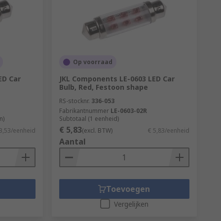
Op voorraad
ED Car
JKL Components LE-0603 LED Car
Bulb, Red, Festoon shape
RS-stocknr.
336-053
Fabrikantnummer
LE-0603-02R
n)
Subtotaal (1 eenheid)
€ 5,83
3,53/eenheid
(excl. BTW)
€ 5,83/eenheid
Aantal
Toevoegen
Vergelijken