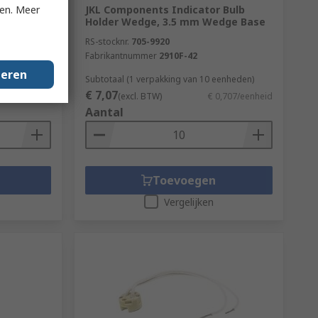
ken. Meer
icator
JKL Components Indicator Bulb
, 9.6 mm
Holder Wedge, 3.5 mm Wedge Base
RS-stocknr.
705-9920
Fabrikantnummer
2910F-42
geren
n een doos)
Subtotaal (1 verpakking van 10 eenheden)
€ 7,07
4,79/eenheid
(excl. BTW)
€ 0,707/eenheid
Aantal
Toevoegen
Vergelijken