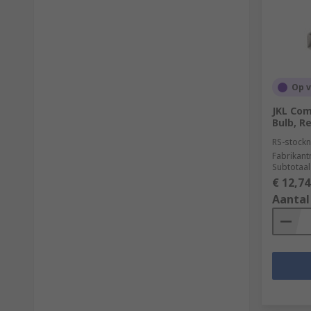
Op 
JKL Com
Bulb, R
RS-stockn
Fabrikan
Subtotaal
€ 12,74
Aantal