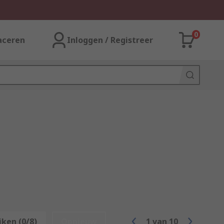
0
aceren
Inloggen / Registreer
jken (0/8)
Opnieuw
1
van
10