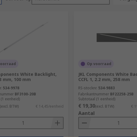
voorraad
Op voorraad
ponents White Backlight,
JKL Components White Bac
 3 mm, 100 mm
CCFL 1, 2.2 mm, 258 mm
r.
534-9978
RS-stocknr.
534-9883
tnummer
BF3100-20B
Fabrikantnummer
BF22258-25B
 (1 eenheid)
Subtotaal (1 eenheid)
€ 19,30
(excl. BTW)
€ 14,45/eenheid
(excl. BTW)
€ 1
Aantal