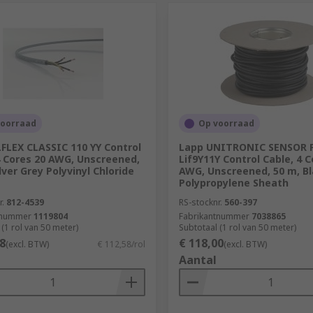
voorraad
Op voorraad
FLEX CLASSIC 110 YY Control
Lapp UNITRONIC SENSOR 
4 Cores 20 AWG, Unscreened,
Lif9Y11Y Control Cable, 4 C
lver Grey Polyvinyl Chloride
AWG, Unscreened, 50 m, B
Polypropylene Sheath
r.
812-4539
RS-stocknr.
560-397
tnummer
1119804
Fabrikantnummer
7038865
(1 rol van 50 meter)
Subtotaal (1 rol van 50 meter)
8
€ 118,00
(excl. BTW)
€ 112,58/rol
(excl. BTW)
Aantal