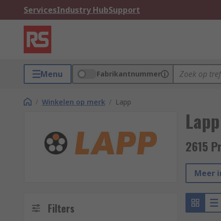
Services
Industry Hub
Support
Menu
Fabrikantnummer
/
Winkelen op merk
/
Lapp
Lapp
2615 P
Meer i
Filters