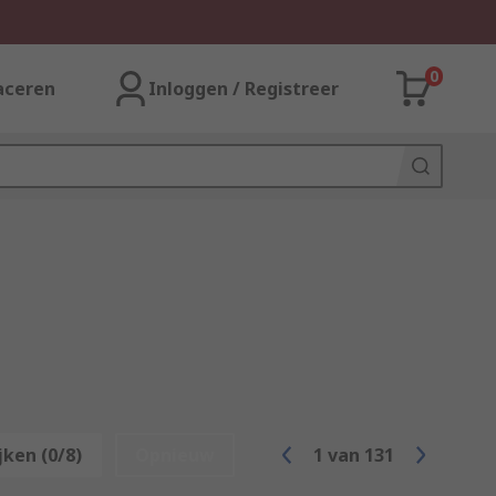
0
aceren
Inloggen / Registreer
jken (0/8)
Opnieuw
1
van
131