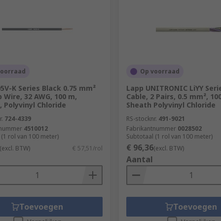
voorraad
Op voorraad
5V-K Series Black 0.75 mm²
Lapp UNITRONIC LiYY Seri
 Wire, 32 AWG, 100 m,
Cable, 2 Pairs, 0.5 mm², 10
, Polyvinyl Chloride
Sheath Polyvinyl Chloride
r.
724-4339
RS-stocknr.
491-9021
tnummer
4510012
Fabrikantnummer
0028502
 (1 rol van 100 meter)
Subtotaal (1 rol van 100 meter)
€ 96,36
(excl. BTW)
€ 57,51/rol
(excl. BTW)
Aantal
Toevoegen
Toevoegen