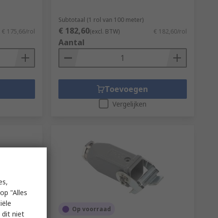
Subtotaal (1 rol van 100 meter)
€ 182,60
€ 175,66/rol
(excl. BTW)
€ 182,60/rol
Aantal
Toevoegen
Vergelijken
es,
op "Alles
iële
Op voorraad
dit niet