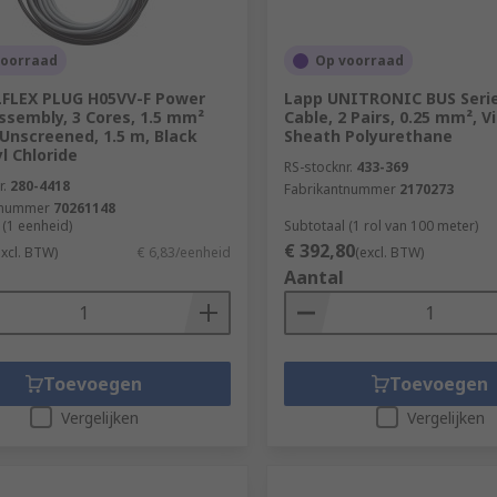
voorraad
Op voorraad
LFLEX PLUG H05VV-F Power
Lapp UNITRONIC BUS Seri
ssembly, 3 Cores, 1.5 mm²
Cable, 2 Pairs, 0.25 mm², V
 Unscreened, 1.5 m, Black
Sheath Polyurethane
l Chloride
RS-stocknr.
433-369
r.
280-4418
Fabrikantnummer
2170273
tnummer
70261148
 (1 eenheid)
Subtotaal (1 rol van 100 meter)
€ 392,80
excl. BTW)
€ 6,83/eenheid
(excl. BTW)
Aantal
Toevoegen
Toevoegen
Vergelijken
Vergelijken