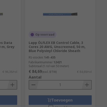
Op voorraad
es Data
Lapp ÖLFLEX EB Control Cable, 3
0 m, Grey
Cores 20 AWG, Unscreened, 50 m,
Blue Polyvinyl Chloride Sheath
RS-stocknr.
141-435
Fabrikantnummer
12421
Subtotaal (1 rol van 50 meter)
€ 84,69
€ 96,36/rol
(excl. BTW)
€ 84,69/rol
Aantal
Toevoegen