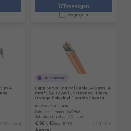
Toevoegen
Vergelijken
Op voorraad
.5 m 4
Lapp Servo Control Cable, 4 Cores, 4
hane
mm² CSA 12 AWG, Screened, 100 m,
Orange Polyvinyl Fluoride Sheath
RS-stocknr.
433-426
Fabrikantnummer
0027952
Subtotaal (1 rol van 50 meter)
€ 961,45
6,03/eenheid
(excl. BTW)
€ 961,45/rol
Aantal