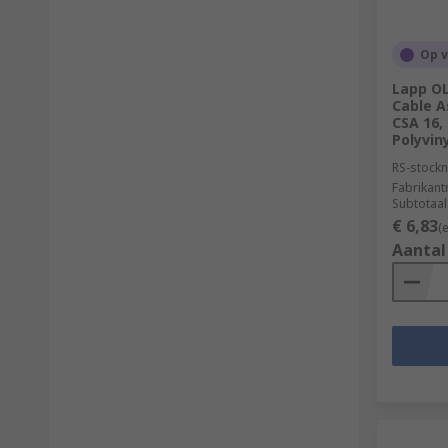
Op 
Lapp O
Cable A
CSA 16,
Polyviny
RS-stockn
Fabrikan
Subtotaal
€ 6,83
(
Aantal