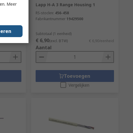
ken. Meer
 Cable, 1
Lapp H-A 3 Range Housing 1
 Sheath
RS-stocknr.
456-458
Fabrikantnummer
19429500
geren
Subtotaal (1 eenheid)
€ 6,90
€ 145,30/rol
(excl. BTW)
€ 6,90/eenheid
Aantal
Toevoegen
Vergelijken