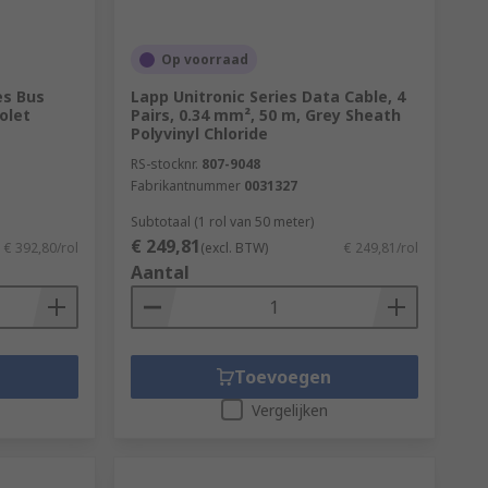
Op voorraad
es Bus
Lapp Unitronic Series Data Cable, 4
iolet
Pairs, 0.34 mm², 50 m, Grey Sheath
Polyvinyl Chloride
RS-stocknr.
807-9048
Fabrikantnummer
0031327
Subtotaal (1 rol van 50 meter)
€ 249,81
€ 392,80/rol
(excl. BTW)
€ 249,81/rol
Aantal
Toevoegen
Vergelijken