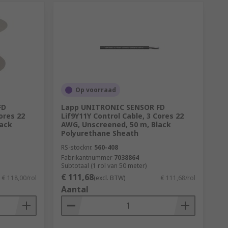
Op voorraad
FD
Lapp UNITRONIC SENSOR FD
ores 22
Lif9Y11Y Control Cable, 3 Cores 22
lack
AWG, Unscreened, 50 m, Black
Polyurethane Sheath
RS-stocknr.
560-408
Fabrikantnummer
7038864
Subtotaal (1 rol van 50 meter)
€ 111,68
€ 118,00/rol
(excl. BTW)
€ 111,68/rol
Aantal