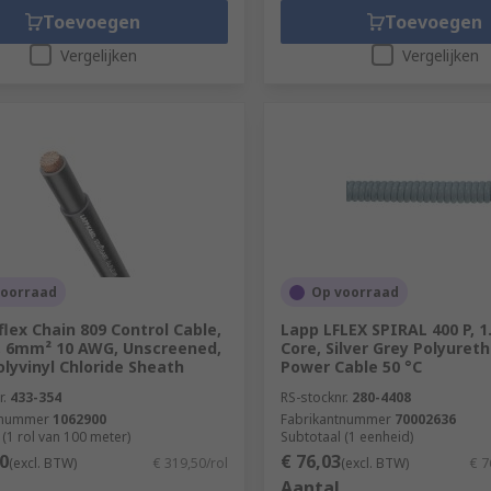
Toevoegen
Toevoegen
Vergelijken
Vergelijken
voorraad
Op voorraad
flex Chain 809 Control Cable,
Lapp LFLEX SPIRAL 400 P, 1
, 6mm² 10 AWG, Unscreened,
Core, Silver Grey Polyuret
olyvinyl Chloride Sheath
Power Cable 50 °C
r.
433-354
RS-stocknr.
280-4408
tnummer
1062900
Fabrikantnummer
70002636
 (1 rol van 100 meter)
Subtotaal (1 eenheid)
0
€ 76,03
(excl. BTW)
€ 319,50/rol
(excl. BTW)
€ 7
Aantal