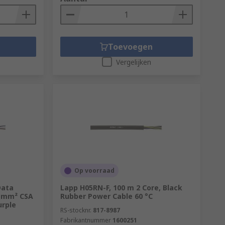
Toevoegen
Vergelijken
Op voorraad
Data
Lapp H05RN-F, 100 m 2 Core, Black
34 mm² CSA
Rubber Power Cable 60 °C
urple
RS-stocknr.
817-8987
Fabrikantnummer
1600251