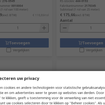
r.
276-0949
RS-stocknr.
444-0193
tnummer
0010004
Fabrikantnummer
2170345
 (1 rol van 100 meter)
Subtotaal (1 rol van 25 meter)
9
€ 175,66
(excl. BTW)
€ 118,89/rol
(excl. BTW)
Aantal
Toevoegen
Toevoegen
Vergelijken
Vergelijken
ecteren uw privacy
n cookies en andere technologieën voor statistische gebruiksanalys
tie en om advertenties weer te geven op websites van derden. Door 
 te klikken, geeft u toestemming voor de verwerking van niet-essent
voorraad
Op voorraad
kunt uw cookies selecteren door te klikken op "Beheer cookies". Als u 