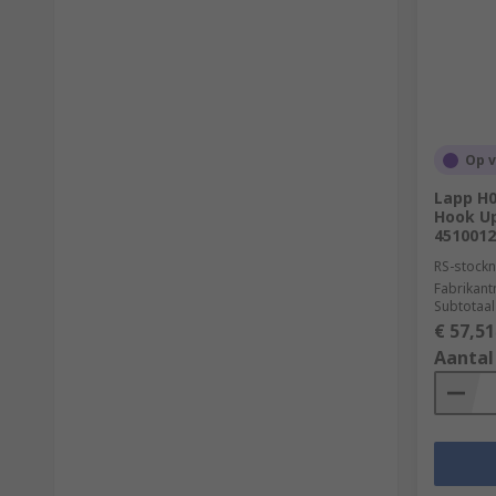
Op 
Lapp H0
Hook Up
4510012
RS-stockn
Fabrikan
Subtotaal
€ 57,51
Aantal