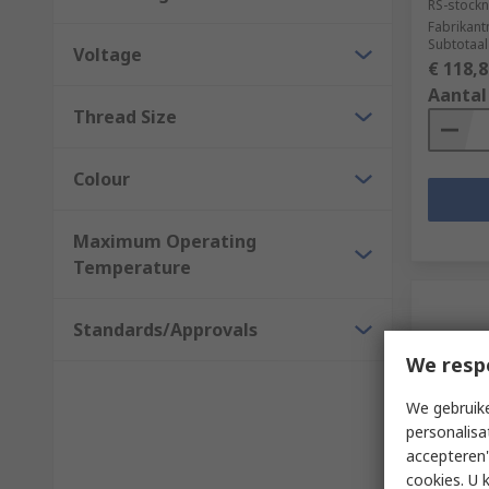
RS-stockn
Fabrikan
Subtotaal
Voltage
€ 118,8
Aantal
Thread Size
Colour
Maximum Operating
Temperature
Standards/Approvals
We resp
We gebruike
personalisa
accepteren"
Op 
cookies. U 