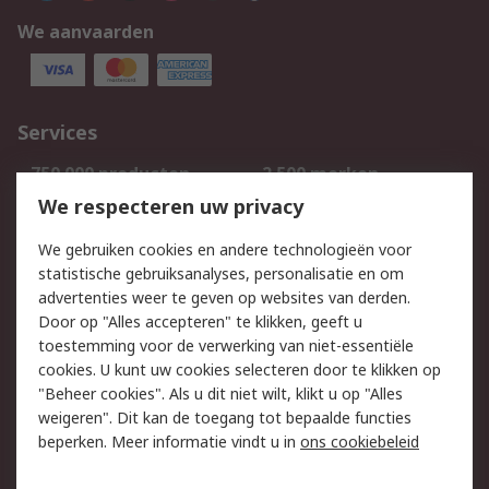
We aanvaarden
Services
750.000 producten
2.500 merken
Bestellen
Inkoopoplossingen
We respecteren uw privacy
Retouren
Technisch advies
We gebruiken cookies en andere technologieën voor
Track & Trace
statistische gebruiksanalyses, personalisatie en om
advertenties weer te geven op websites van derden.
Wettelijk
Door op "Alles accepteren" te klikken, geeft u
toestemming voor de verwerking van niet-essentiële
Cookiebeleid
Email veiligheid
cookies. U kunt uw cookies selecteren door te klikken op
Privacybeleid
Websitevoorwaarden
"Beheer cookies". Als u dit niet wilt, klikt u op "Alles
weigeren". Dit kan de toegang tot bepaalde functies
Algemene
beperken. Meer informatie vindt u in
ons cookiebeleid
verkoopvoorwaarden