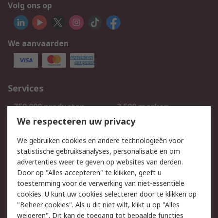
Volg ons op
We aanvaarden
Services
750.000 producten
2.500 merken
Bestellen
Inkoopoplossingen
We respecteren uw privacy
Retouren
Technisch advies
We gebruiken cookies en andere technologieën voor
Track & Trace
statistische gebruiksanalyses, personalisatie en om
advertenties weer te geven op websites van derden.
Wettelijk
Door op "Alles accepteren" te klikken, geeft u
toestemming voor de verwerking van niet-essentiële
Cookiebeleid
Email veiligheid
cookies. U kunt uw cookies selecteren door te klikken op
Privacybeleid
Websitevoorwaarden
"Beheer cookies". Als u dit niet wilt, klikt u op "Alles
weigeren". Dit kan de toegang tot bepaalde functies
Algemene