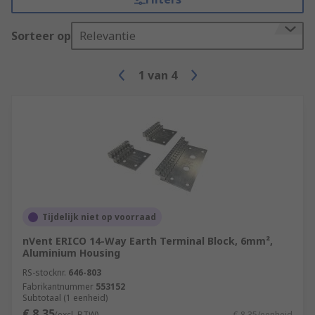
Sorteer op
Relevantie
1
van
4
Tijdelijk niet op voorraad
nVent ERICO 14-Way Earth Terminal Block, 6mm²,
Aluminium Housing
RS-stocknr.
646-803
Fabrikantnummer
553152
Subtotaal (1 eenheid)
€ 8,35
(excl. BTW)
€ 8,35/eenheid