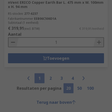
nVent ERICO Copper Earth Bar L. 475 mm x W. 100mm
x H. 94 mm
RS-stocknr.
277-6237
Fabrikantnummer
EEB06C506D1A
Subtotaal (1 eenheid)
€ 319,91
(excl. BTW)
€ 319,91/eenheid
Aantal
Toevoegen
1
2
3
4
Resultaten per pagina
20
50
100
Terug naar boven