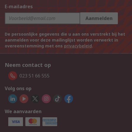
E-mailadres
Aanmelden
De persoonlijke gegevens die u aan ons verstrekt bij het
aanmelden voor deze mailinglijst worden verwerkt in
overeenstemming met ons
privacybeleid
.
Neem contact op
023 51 66 555
Volg ons op
We aanvaarden