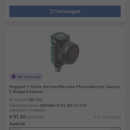
Toevoegen
Op voorraad
Pepperl + Fuchs Retroreflective Photoelectric Sensor,
F Shaped Sensor
RS-stocknr.
588-523
Fabrikantnummer
OBR6000-R103-2EP-IO-V31
Subtotaal (1 eenheid)
€ 91,82
(excl. BTW)
€ 91,82/eenheid
Aantal