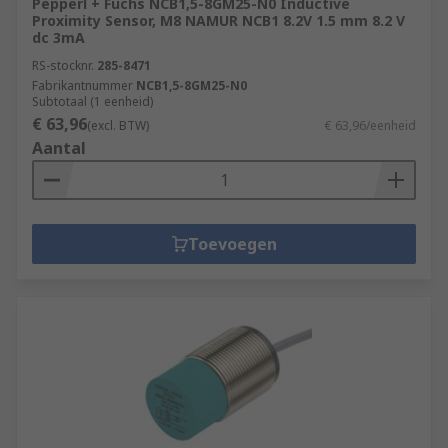
Pepperl + Fuchs NCB1,5-8GM25-N0 Inductive
Proximity Sensor, M8 NAMUR NCB1 8.2V 1.5 mm 8.2 V
dc 3mA
RS-stocknr.
285-8471
Fabrikantnummer
NCB1,5-8GM25-N0
Subtotaal (1 eenheid)
€ 63,96
(excl. BTW)
€ 63,96/eenheid
Aantal
Toevoegen