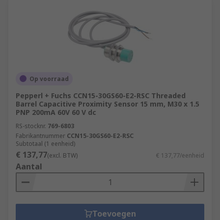
Op voorraad
Pepperl + Fuchs CCN15-30GS60-E2-RSC Threaded
Barrel Capacitive Proximity Sensor 15 mm, M30 x 1.5
PNP 200mA 60V 60 V dc
RS-stocknr.
769-6803
Fabrikantnummer
CCN15-30GS60-E2-RSC
Subtotaal (1 eenheid)
€ 137,77
(excl. BTW)
€ 137,77/eenheid
Aantal
Toevoegen