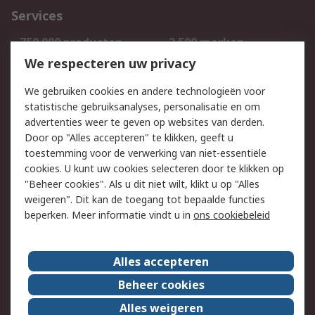
Services
750.000 producten
2.500 merken
Bestellen
Inkoopoplossingen
We respecteren uw privacy
Retouren
Technisch advies
We gebruiken cookies en andere technologieën voor
Track & Trace
statistische gebruiksanalyses, personalisatie en om
advertenties weer te geven op websites van derden.
Wettelijk
Door op "Alles accepteren" te klikken, geeft u
toestemming voor de verwerking van niet-essentiële
Cookiebeleid
Email veiligheid
cookies. U kunt uw cookies selecteren door te klikken op
Privacybeleid
Websitevoorwaarden
"Beheer cookies". Als u dit niet wilt, klikt u op "Alles
weigeren". Dit kan de toegang tot bepaalde functies
Algemene
beperken. Meer informatie vindt u in
ons cookiebeleid
verkoopvoorwaarden
Over RS
Alles accepteren
RS Group
Over ons
Beheer cookies
RS wereldwijd
Werken bij RS
Alles weigeren