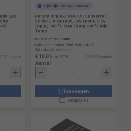
Tijdelijk niet op voorraad
ply LED
Recom RPMB-3.0 DC/DC Converter,
gital
5V dc/ 3 A Output, 36V Input, 5.5V
-16
Input, 100 °C Max Temp -40 °C Min
Temp
RS-stocknr.
199-5089
Fabrikantnummer
RPMB5.0-3.0-CT
Subtotaal (1 eenheid)
€ 10,01
5,97/eenheid
(excl. BTW)
€ 10,01/eenheid
Aantal
Toevoegen
Vergelijken