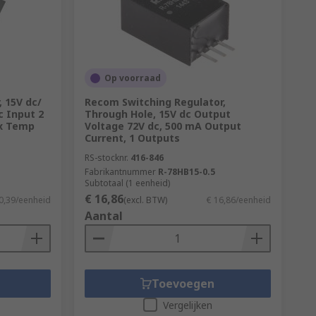
Op voorraad
 15V dc/
Recom Switching Regulator,
c Input 2
Through Hole, 15V dc Output
ax Temp
Voltage 72V dc, 500 mA Output
Current, 1 Outputs
RS-stocknr.
416-846
Fabrikantnummer
R-78HB15-0.5
Subtotaal (1 eenheid)
€ 16,86
0,39/eenheid
(excl. BTW)
€ 16,86/eenheid
Aantal
Toevoegen
Vergelijken