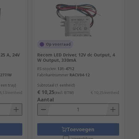
Op voorraad
25 A, 24V
Recom LED Driver, 12V dc Output, 4
W Output, 330mA
RS-stocknr.
131-4712
/277/W
Fabrikantnummer
RACV04-12
een tray)
Subtotaal (1 eenheid)
€ 10,25
8,13/eenheid
(excl. BTW)
€ 10,25/eenheid
Aantal
Toevoegen
Vergelijken