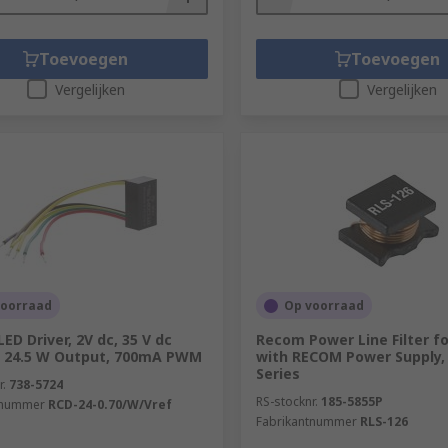
Toevoegen
Toevoegen
Vergelijken
Vergelijken
voorraad
Op voorraad
ED Driver, 2V dc, 35 V dc
Recom Power Line Filter f
, 24.5 W Output, 700mA PWM
with RECOM Power Supply,
Series
r.
738-5724
RS-stocknr.
185-5855P
tnummer
RCD-24-0.70/W/Vref
Fabrikantnummer
RLS-126