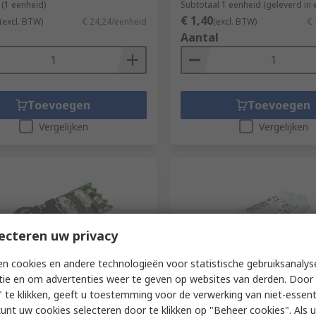
 (1 eenheid)
Subtotaal 1 eenheid (geleverd in 
€ 1,40
(excl. BTW)
€ 24,24/eenheid
(excl. BTW)
€ 
Aantal
Toevoegen
Toevoegen
Vergelijken
Vergelijken
ecteren uw privacy
n cookies en andere technologieën voor statistische gebruiksanalys
tie en om advertenties weer te geven op websites van derden. Door 
voorraad
Op voorraad
 te klikken, geeft u toestemming voor de verwerking van niet-essent
ED Driver, 2V dc, 35 V dc
Recom LED Driver, 18V dc, 
kunt uw cookies selecteren door te klikken op "Beheer cookies". Als u 
 12.25 W Output, 350mA
Output, 6 W Output, 350m