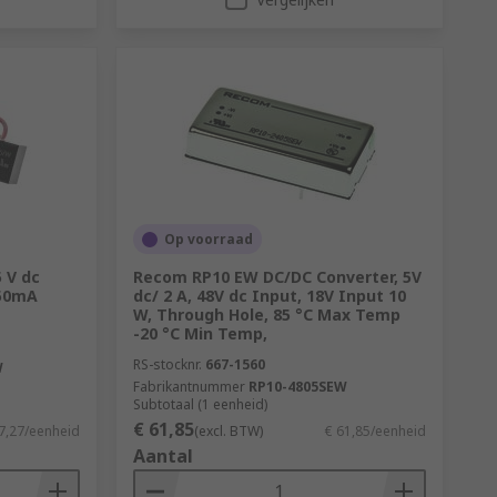
Op voorraad
5 V dc
Recom RP10 EW DC/DC Converter, 5V
350mA
dc/ 2 A, 48V dc Input, 18V Input 10
W, Through Hole, 85 °C Max Temp
-20 °C Min Temp,
RS-stocknr.
667-1560
W
Fabrikantnummer
RP10-4805SEW
Subtotaal (1 eenheid)
€ 61,85
7,27/eenheid
(excl. BTW)
€ 61,85/eenheid
Aantal