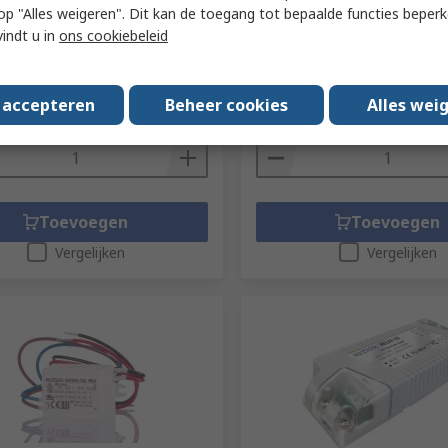
 u op "Alles weigeren". Dit kan de toegang tot bepaalde functies beper
RS-stocknr.
131-4714
vindt u in
ons cookiebeleid
r.
738-5658
Fabrikantnummer
RACD06-3
tnummer
RCD-24-0.35/PL/A
 (1 eenheid)
Subtotaal (1 eenheid)
€ 14,29
s accepteren
Beheer cookies
Alles wei
(excl. BTW)
€ 14,55/eenheid
(excl. BTW)
€ 1
Aantal
Toevoegen
Toevoegen
Vergelijken
Vergelijken