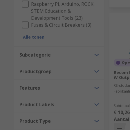
Raspberry Pi, Arduino, ROCK,
STEM Education &
Development Tools (23)
Fuses & Circuit Breakers (3)
Alle tonen
Subcategorie
Op 
Productgroep
Recom L
W Outp
RS-stockn
Features
Fabrikan
Product Labels
Subtotaal
€ 10,26
Aantal
Product Type