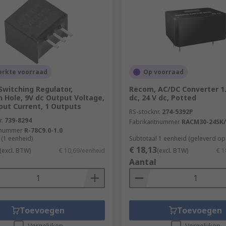
erkte voorraad
Op voorraad
witching Regulator,
Recom, AC/DC Converter 1.
 Hole, 9V dc Output Voltage,
dc, 24 V dc, Potted
put Current, 1 Outputs
RS-stocknr.
274-5392P
r.
739-8294
Fabrikantnummer
RACM30-24SK
tnummer
R-78C9.0-1.0
 (1 eenheid)
Subtotaal 1 eenheid (geleverd op 
€ 18,13
(excl. BTW)
€ 10,69/eenheid
(excl. BTW)
€ 1
Aantal
Toevoegen
Toevoegen
Vergelijken
Vergelijken