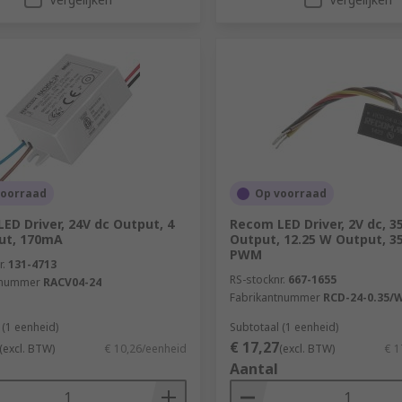
voorraad
Op voorraad
ED Driver, 24V dc Output, 4
Recom LED Driver, 2V dc, 3
ut, 170mA
Output, 12.25 W Output, 
PWM
r.
131-4713
RS-stocknr.
667-1655
tnummer
RACV04-24
Fabrikantnummer
RCD-24-0.35/
 (1 eenheid)
Subtotaal (1 eenheid)
€ 17,27
(excl. BTW)
€ 10,26/eenheid
(excl. BTW)
€ 1
Aantal