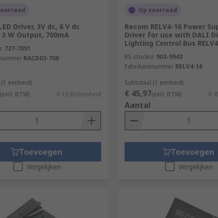
voorraad
Op voorraad
ED Driver, 3V dc, 6 V dc
Recom RELV4-16 Power Sup
 3 W Output, 700mA
Driver for use with DALI Di
Lighting Control Bus RELV4
r.
737-7051
RS-stocknr.
903-9943
tnummer
RACD03-700
Fabrikantnummer
RELV4-16
 (1 eenheid)
Subtotaal (1 eenheid)
€ 45,97
(excl. BTW)
€ 15,82/eenheid
(excl. BTW)
€ 4
Aantal
Toevoegen
Toevoegen
Vergelijken
Vergelijken