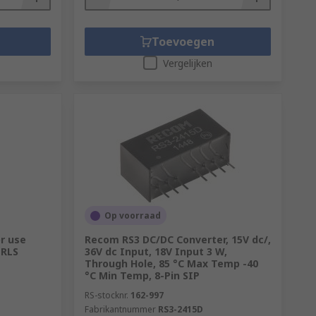
Toevoegen
Vergelijken
Op voorraad
or use
Recom RS3 DC/DC Converter, 15V dc/,
 RLS
36V dc Input, 18V Input 3 W,
Through Hole, 85 °C Max Temp -40
°C Min Temp, 8-Pin SIP
RS-stocknr.
162-997
Fabrikantnummer
RS3-2415D