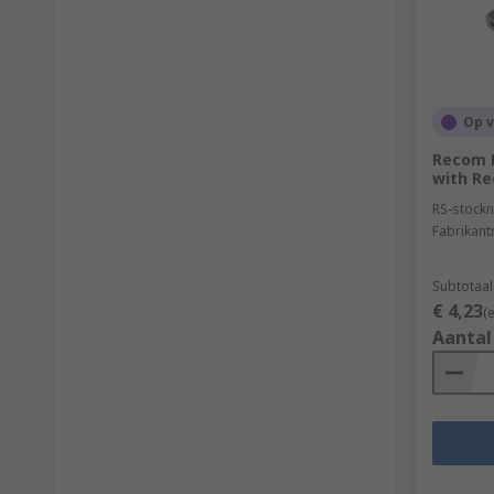
Op 
Recom D
with Re
RS-stockn
Fabrikan
Subtotaal
€ 4,23
(
Aantal