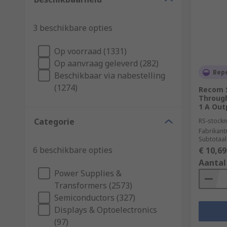
3 beschikbare opties
Op voorraad (1331)
Op aanvraag geleverd (282)
Bep
Beschikbaar via nabestelling
(1274)
Recom S
Through
1 A Out
Categorie
RS-stockn
Fabrikan
Subtotaal
6 beschikbare opties
€ 10,69
Aantal
Power Supplies &
Transformers (2573)
Semiconductors (327)
Displays & Optoelectronics
(97)