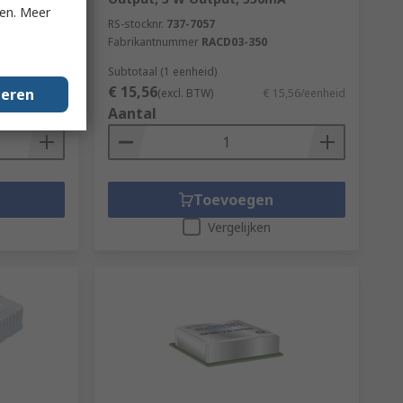
ken. Meer
RS-stocknr.
737-7057
50-LP
Fabrikantnummer
RACD03-350
Subtotaal (1 eenheid)
€ 15,56
geren
4,29/eenheid
(excl. BTW)
€ 15,56/eenheid
Aantal
Toevoegen
Vergelijken