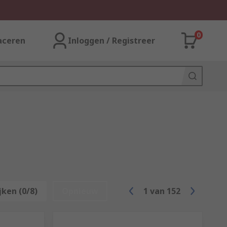
0
aceren
Inloggen / Registreer
jken (0/8)
Opnieuw
1
van
152