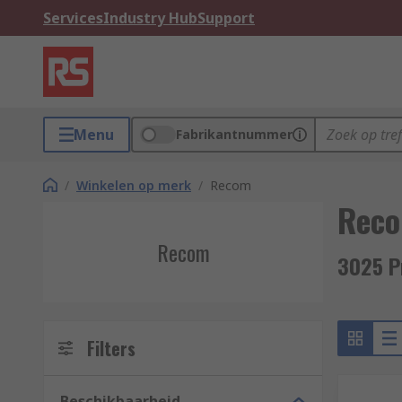
Services
Industry Hub
Support
Menu
Fabrikantnummer
/
Winkelen op merk
/
Recom
Rec
Recom
3025 P
Filters
Beschikbaarheid