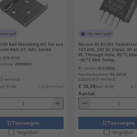
voorraad
Op voorraad
IN Rail Mounting Kit for use
Recom RI DC/DC Converter,
com RAC-ST, RAC Series
133 mA, 24V dc Input, 0V a
W, Through Hole, 85 °C M
r.
675-5119
-40 °C Min Temp,
tnummer
20900003
RS-stocknr.
672-8855
Fabrikantnummer
RI-2415S
 (1 eenheid)
Subtotaal (1 eenheid)
€ 10,39
excl. BTW)
€ 4,23/eenheid
(excl. BTW)
€ 1
Aantal
Toevoegen
Toevoegen
Vergelijken
Vergelijken