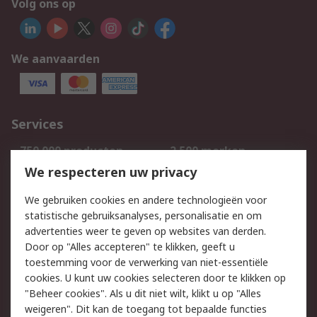
Volg ons op
We aanvaarden
Services
750.000 producten
2.500 merken
Bestellen
Inkoopoplossingen
We respecteren uw privacy
Retouren
Technisch advies
We gebruiken cookies en andere technologieën voor
Track & Trace
statistische gebruiksanalyses, personalisatie en om
advertenties weer te geven op websites van derden.
Wettelijk
Door op "Alles accepteren" te klikken, geeft u
toestemming voor de verwerking van niet-essentiële
Cookiebeleid
Email veiligheid
cookies. U kunt uw cookies selecteren door te klikken op
Privacybeleid
Websitevoorwaarden
"Beheer cookies". Als u dit niet wilt, klikt u op "Alles
weigeren". Dit kan de toegang tot bepaalde functies
Algemene