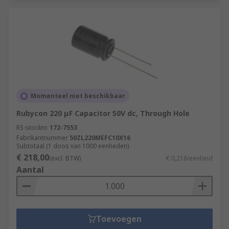
Momenteel niet beschikbaar
Rubycon 220 μF Capacitor 50V dc, Through Hole
RS-stocknr.
172-7553
Fabrikantnummer
50ZL220MEFC10X16
Subtotaal (1 doos van 1000 eenheden)
€ 218,00
(excl. BTW)
€ 0,218/eenheid
Aantal
Toevoegen