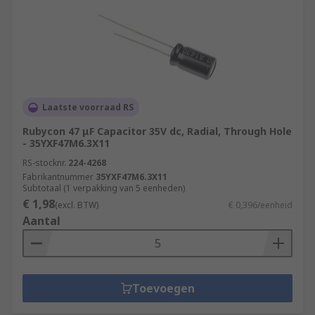
Laatste voorraad RS
Rubycon 47 μF Capacitor 35V dc, Radial, Through Hole
- 35YXF47M6.3X11
RS-stocknr.
224-4268
Fabrikantnummer
35YXF47M6.3X11
Subtotaal (1 verpakking van 5 eenheden)
€ 1,98
(excl. BTW)
€ 0,396/eenheid
Aantal
Toevoegen