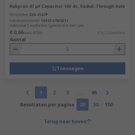
Rubycon 47 μF Capacitor 16V dc, Radial, Through Hole
RS-stocknr.
224-4167P
Fabrikantnummer
16YXF47M5X11
Subtotaal 5 eenheden (geleverd in een zak)
€ 0,66
(excl. BTW)
€ 0,132/eenheid
Aantal
Toevoegen
1
2
3
46
Resultaten per pagina
20
50
100
Terug naar boven