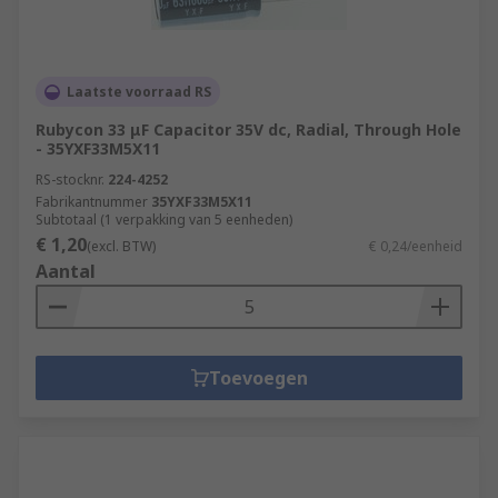
Laatste voorraad RS
Rubycon 33 μF Capacitor 35V dc, Radial, Through Hole
- 35YXF33M5X11
RS-stocknr.
224-4252
Fabrikantnummer
35YXF33M5X11
Subtotaal (1 verpakking van 5 eenheden)
€ 1,20
(excl. BTW)
€ 0,24/eenheid
Aantal
Toevoegen