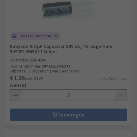
Laatste voorraad RS
Rubycon 2.2 μF Capacitor 50V dc, Through Hole -
50YXF2.2M5X11 Solder
RS-stocknr.
224-4296
Fabrikantnummer
50YXF2.2M5X11
Subtotaal (1 verpakking van 5 eenheden)
€ 1,38
(excl. BTW)
€ 0,276/eenheid
Aantal
Toevoegen