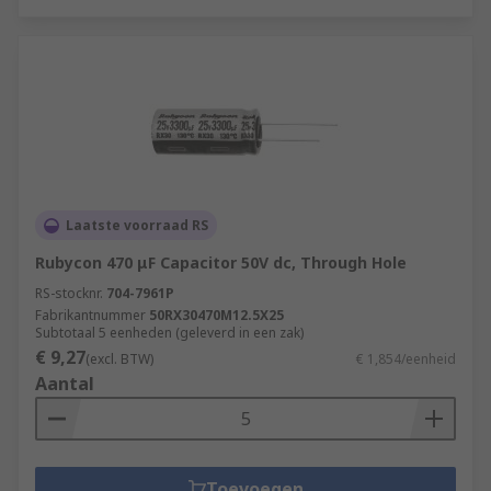
Laatste voorraad RS
Rubycon 470 μF Capacitor 50V dc, Through Hole
RS-stocknr.
704-7961P
Fabrikantnummer
50RX30470M12.5X25
Subtotaal 5 eenheden (geleverd in een zak)
€ 9,27
(excl. BTW)
€ 1,854/eenheid
Aantal
Toevoegen