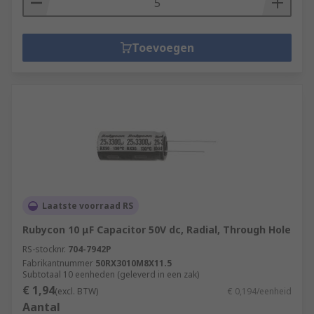
Toevoegen
Laatste voorraad RS
Rubycon 10 μF Capacitor 50V dc, Radial, Through Hole
RS-stocknr.
704-7942P
Fabrikantnummer
50RX3010M8X11.5
Subtotaal 10 eenheden (geleverd in een zak)
€ 1,94
(excl. BTW)
€ 0,194/eenheid
Aantal