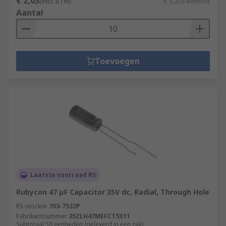
€ 2,03
(excl. BTW)
€ 0,203/eenheid
Aantal
Toevoegen
Laatste voorraad RS
Rubycon 47 μF Capacitor 35V dc, Radial, Through Hole
RS-stocknr.
703-7532P
Fabrikantnummer
35ZLH47MEFCT5X11
Subtotaal 50 eenheden (geleverd in een zak)