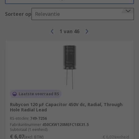
Sorteer op
Relevantie
1
van
46
Laatste voorraad RS
Rubycon 120 μF Capacitor 450V dc, Radial, Through
Hole Radial Lead
RS-stocknr.
749-7256
Fabrikantnummer
450CXW120MEFC18X31.5
Subtotaal (1 eenheid)
€ 6,07
(excl. BTW)
€ 6,07/eenheid