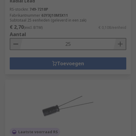
Radial Lead
RS-stocknr.
749-7218P
Fabrikantnummer
63YXJ10M5X11
Subtotaal 25 eenheden (geleverd in een zak)
€ 2,70
(excl. BTW)
€ 0,108/eenheid
Aantal
Toevoegen
Laatste voorraad RS