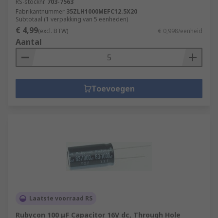
RS-stocknr.
703-7563
Fabrikantnummer
35ZLH1000MEFC12.5X20
Subtotaal (1 verpakking van 5 eenheden)
€ 4,99
(excl. BTW)
€ 0,998/eenheid
Aantal
Toevoegen
Laatste voorraad RS
Rubycon 100 μF Capacitor 16V dc, Through Hole