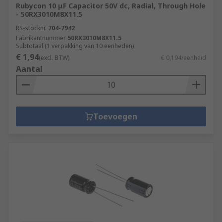
Rubycon 10 μF Capacitor 50V dc, Radial, Through Hole
- 50RX3010M8X11.5
RS-stocknr.
704-7942
Fabrikantnummer
50RX3010M8X11.5
Subtotaal (1 verpakking van 10 eenheden)
€ 1,94
(excl. BTW)
€ 0,194/eenheid
Aantal
Toevoegen