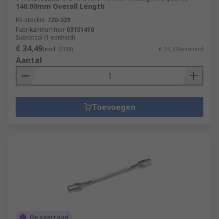
140.00mm Overall Length
RS-stocknr.
720-329
Fabrikantnummer
03151410
Subtotaal (1 eenheid)
€ 34,49
(excl. BTW)
€ 34,49/eenheid
Aantal
Toevoegen
Op voorraad