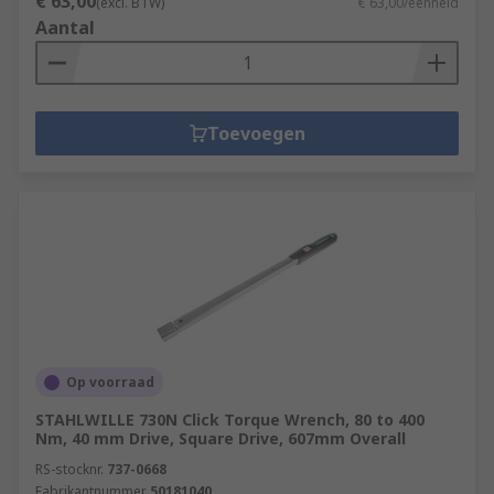
€ 63,00
(excl. BTW)
€ 63,00/eenheid
Aantal
Toevoegen
Op voorraad
STAHLWILLE 730N Click Torque Wrench, 80 to 400
Nm, 40 mm Drive, Square Drive, 607mm Overall
RS-stocknr.
737-0668
Fabrikantnummer
50181040