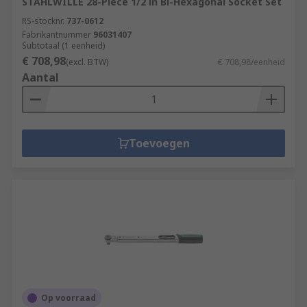
STAHLWILLE 28-Piece 1/2 in Bi-Hexagonal Socket Set
RS-stocknr.
737-0612
Fabrikantnummer
96031407
Subtotaal (1 eenheid)
€ 708,98
(excl. BTW)
€ 708,98/eenheid
Aantal
Toevoegen
Op voorraad