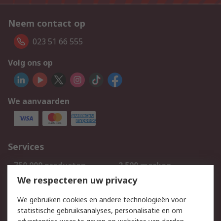
Neem contact op
023 51 66 555
Volg ons op
We aanvaarden
Services
750.000 producten
2.500 merken
Bestellen
Inkoopoplossingen
We respecteren uw privacy
Retouren
Technisch advies
We gebruiken cookies en andere technologieën voor
Track & Trace
statistische gebruiksanalyses, personalisatie en om