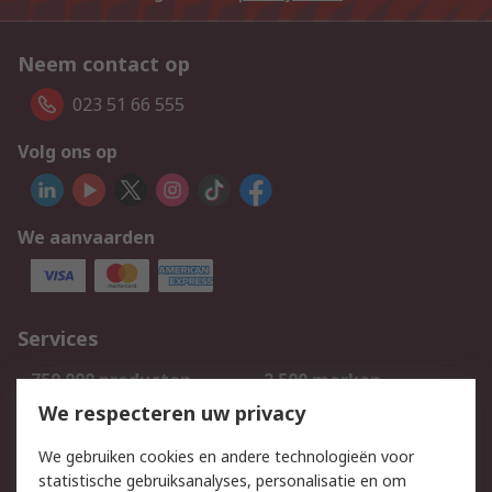
Neem contact op
023 51 66 555
Volg ons op
We aanvaarden
Services
750.000 producten
2.500 merken
Bestellen
Inkoopoplossingen
We respecteren uw privacy
Retouren
Technisch advies
We gebruiken cookies en andere technologieën voor
Track & Trace
statistische gebruiksanalyses, personalisatie en om