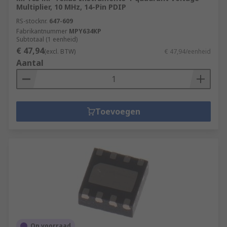
Multiplier, 10 MHz, 14-Pin PDIP
RS-stocknr.
647-609
Fabrikantnummer
MPY634KP
Subtotaal (1 eenheid)
€ 47,94
(excl. BTW)
€ 47,94/eenheid
Aantal
Toevoegen
Op voorraad