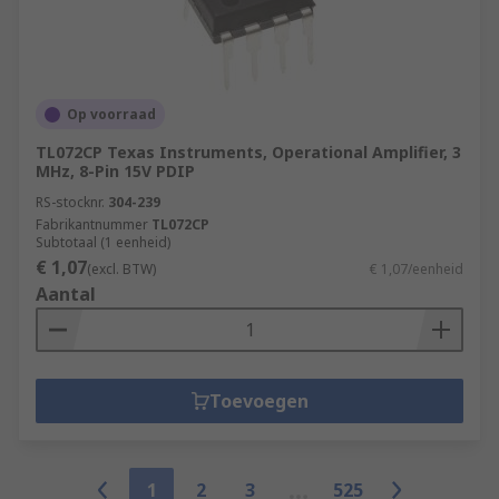
Op voorraad
TL072CP Texas Instruments, Operational Amplifier, 3
MHz, 8-Pin 15V PDIP
RS-stocknr.
304-239
Fabrikantnummer
TL072CP
Subtotaal (1 eenheid)
€ 1,07
(excl. BTW)
€ 1,07/eenheid
Aantal
Toevoegen
1
2
3
525