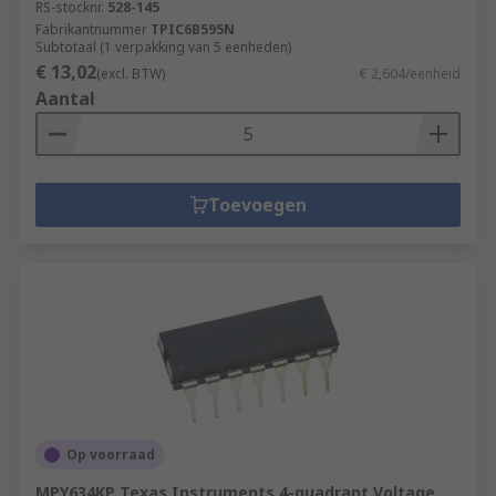
RS-stocknr.
528-145
Fabrikantnummer
TPIC6B595N
Subtotaal (1 verpakking van 5 eenheden)
€ 13,02
(excl. BTW)
€ 2,604/eenheid
Aantal
Toevoegen
Op voorraad
MPY634KP Texas Instruments 4-quadrant Voltage