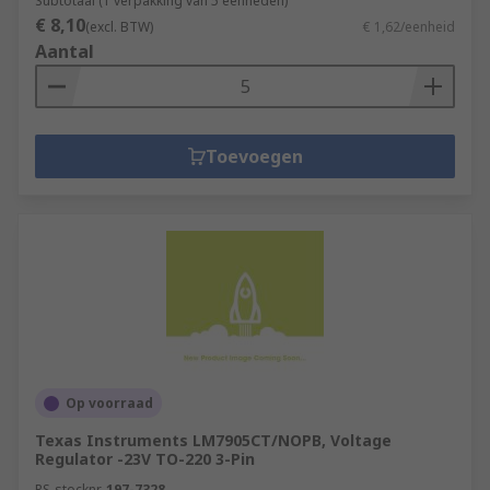
Subtotaal (1 verpakking van 5 eenheden)
€ 8,10
(excl. BTW)
€ 1,62/eenheid
Aantal
Toevoegen
Op voorraad
Texas Instruments LM7905CT/NOPB, Voltage
Regulator -23V TO-220 3-Pin
RS-stocknr.
197-7328