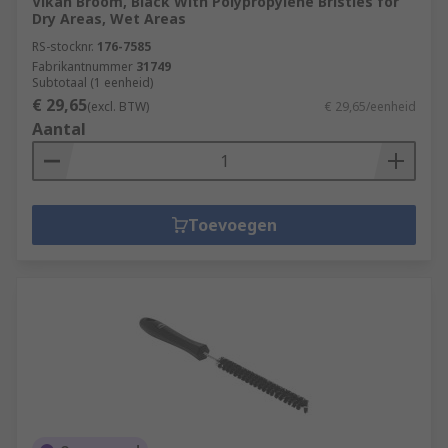
Vikan Broom, Black With Polypropylene Bristles for
Dry Areas, Wet Areas
RS-stocknr.
176-7585
Fabrikantnummer
31749
Subtotaal (1 eenheid)
€ 29,65
(excl. BTW)
€ 29,65/eenheid
Aantal
Toevoegen