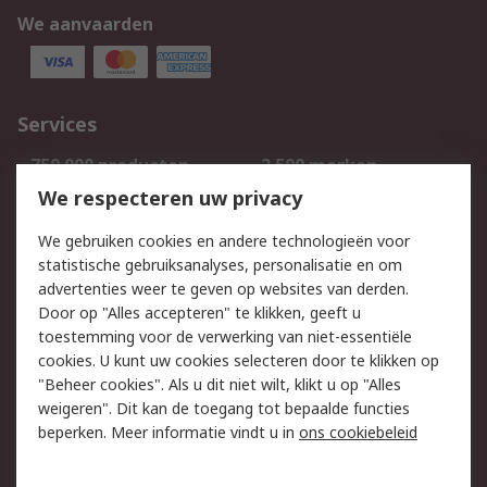
We aanvaarden
Services
750.000 producten
2.500 merken
Bestellen
Inkoopoplossingen
We respecteren uw privacy
Retouren
Technisch advies
We gebruiken cookies en andere technologieën voor
Track & Trace
statistische gebruiksanalyses, personalisatie en om
advertenties weer te geven op websites van derden.
Wettelijk
Door op "Alles accepteren" te klikken, geeft u
toestemming voor de verwerking van niet-essentiële
Cookiebeleid
Email veiligheid
cookies. U kunt uw cookies selecteren door te klikken op
Privacybeleid
Websitevoorwaarden
"Beheer cookies". Als u dit niet wilt, klikt u op "Alles
weigeren". Dit kan de toegang tot bepaalde functies
Algemene
beperken. Meer informatie vindt u in
ons cookiebeleid
verkoopvoorwaarden