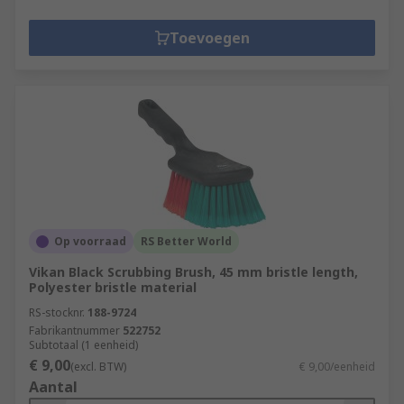
Toevoegen
Op voorraad
RS Better World
Vikan Black Scrubbing Brush, 45 mm bristle length,
Polyester bristle material
RS-stocknr.
188-9724
Fabrikantnummer
522752
Subtotaal (1 eenheid)
€ 9,00
(excl. BTW)
€ 9,00/eenheid
Aantal