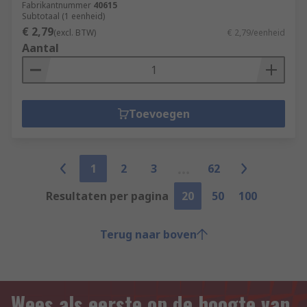
Fabrikantnummer
40615
Subtotaal (1 eenheid)
€ 2,79
(excl. BTW)
€ 2,79/eenheid
Aantal
Toevoegen
1
2
3
62
Resultaten per pagina
20
50
100
Terug naar boven
Wees als eerste op de hoogte van