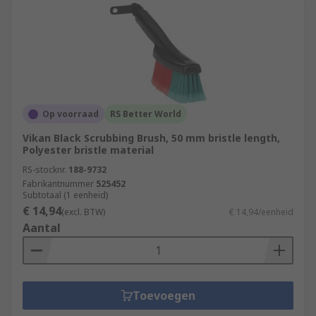
Op voorraad
RS Better World
Vikan Black Scrubbing Brush, 50 mm bristle length,
Polyester bristle material
RS-stocknr.
188-9732
Fabrikantnummer
525452
Subtotaal (1 eenheid)
€ 14,94
(excl. BTW)
€ 14,94/eenheid
Aantal
Toevoegen