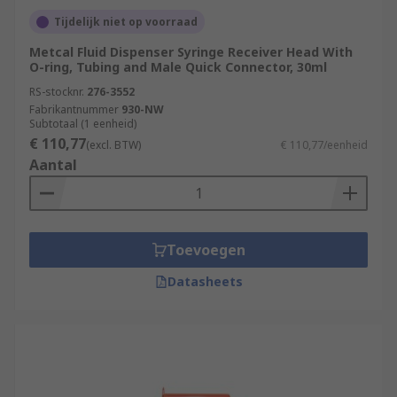
Tijdelijk niet op voorraad
Metcal Fluid Dispenser Syringe Receiver Head With
O-ring, Tubing and Male Quick Connector, 30ml
RS-stocknr.
276-3552
Fabrikantnummer
930-NW
Subtotaal (1 eenheid)
€ 110,77
(excl. BTW)
€ 110,77/eenheid
Aantal
Toevoegen
Datasheets