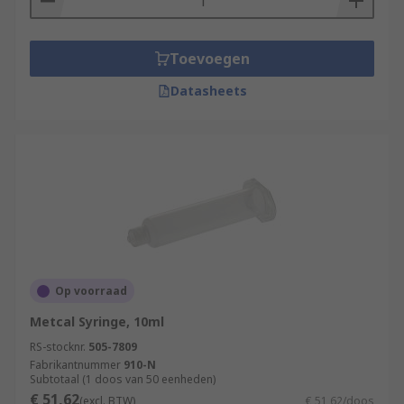
Toevoegen
Datasheets
Op voorraad
Metcal Syringe, 10ml
RS-stocknr.
505-7809
Fabrikantnummer
910-N
Subtotaal (1 doos van 50 eenheden)
€ 51,62
(excl. BTW)
€ 51,62/doos