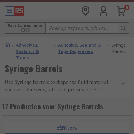
0
Fabrikantnummer
/
Adhesives,
/
Adhesive, Sealant &
/
Syringe
Sealants &
Tape Dispensers
Barrels
Tapes
Syringe Barrels
Use Syringe barrels to dispense fluid material
such as adhesives, oils and greases. These
products have a plunger or piston that fits into a
barrel or rounded tube. When the plunger is
17 Producten voor Syringe Barrels
pulled, liquid is drawn in, and when pushed, the
liquid is dispensed through the discharge gap.
Syringe barrels are fitted with a nozzle or tube at
Filters
the front, which directs the flow of adhesive fluid