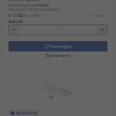
RS-stocknr.
768-2319
Fabrikantnummer
SYR10ML
Subtotaal (1 zak van 10 eenheden)
€ 17,83
(excl. BTW)
€ 17,83/zak
Aantal
Toevoegen
Datasheets
Op voorraad