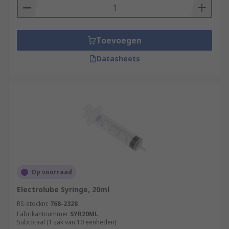
Industrial applications
Chemical Processing
Workshop
Toevoegen
Automotive repair
Datasheets
DIY
Op voorraad
Electrolube Syringe, 20ml
RS-stocknr.
768-2328
Fabrikantnummer
SYR20ML
Subtotaal (1 zak van 10 eenheden)