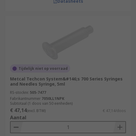
Datasheets
Tijdelijk niet op voorraad
Metcal Techcon System&#146;s 700 Series Syringes
and Needles Syringe, 5ml
RS-stocknr.
505-7477
Fabrikantnummer
7050LL1NPK
Subtotaal (1 doos van 50 eenheden)
€ 47,14
(excl. BTW)
€ 47,14/doos
Aantal