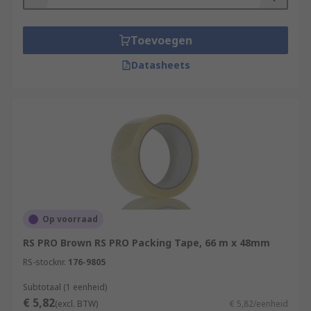
Different tensile strengths are available ranging
from 7N/cm all the way to 800N/cm with various
backings for different package type applications
Toevoegen
such as;
Datasheets
Glass Fibre
Kraft Paper
PVC
PET
Applications of packing tape
Packing tape is widely used in a variety of
Op voorraad
applications such as;
RS PRO Brown RS PRO Packing Tape, 66 m x 48mm
RS-stocknr.
176-9805
Warehouse
Subtotaal (1 eenheid)
Industrial
€ 5,82
(excl. BTW)
€ 5,82/eenheid