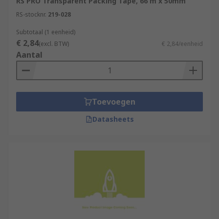
RS PRO Transparent Packing Tape, 66 m x 50mm
RS-stocknr.
219-028
Subtotaal (1 eenheid)
€ 2,84
(excl. BTW)
€ 2,84/eenheid
Aantal
Toevoegen
Datasheets