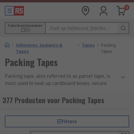
0
Fabrikantnummer
/
Adhesives, Sealants &
/
Tapes
/
Packing
Tapes
Tapes
Packing Tapes
Packing tape, also referred to as parcel tape, is
most used to seal up cardboard boxes, secure
packages or used to repair or secure a box or
package if necessary. They are ideal to use when
377 Producten voor Packing Tapes
packaging up goods for postage or when packing
up boxes for moving. You can learn more in our
complete guide to packing tape
.
Filters
Features and Benefits