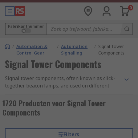
0
Fabrikantnummer
/
Automation &
/
Automation
/
Signal Tower
Control Gear
Signalling
Components
Signal Tower Components
Signal tower components, often known as click-
together beacon lamps, are used on different
devices and machinery for drawing attention to
warning messages and fault conditions by
1720 Producten voor Signal Tower
providing a signal / visual alarm.
Components
How do signal towers work?
Filters
Signal tower components are used in a wide-