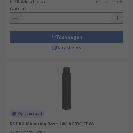
€ 20,43
(excl. BTW)
€ 20,43/eenheid
Aantal
Toevoegen
Datasheets
Op voorraad
RS PRO Mounting Base 24V, AC/DC, IP66
RS-stocknr.
190-2917