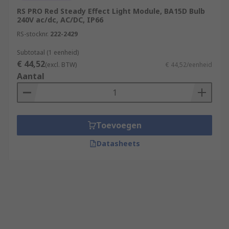
RS PRO Red Steady Effect Light Module, BA15D Bulb
240V ac/dc, AC/DC, IP66
RS-stocknr.
222-2429
Subtotaal (1 eenheid)
€ 44,52
(excl. BTW)
€ 44,52/eenheid
Aantal
Toevoegen
Datasheets