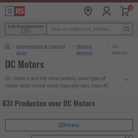
0
Fabrikantnummer
/
Automation & Control
/
Electric
/
DC
Gear
Motors
Motors
DC Motors
DC motors are the most widely used type of
motor with initial costs typically less than AC
systems for low-power units. DC motors can be
used for a wide range of applications from small
631 Producten voor DC Motors
tools and appliances, through to electric vehicles,
lifts and hoists. For more about DC motors.
Filters
DC Motors speed can be controlled by varying the
supply voltage and are available in a wide range