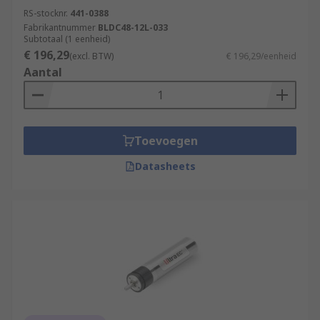
RS-stocknr.
441-0388
Fabrikantnummer
BLDC48-12L-033
Subtotaal (1 eenheid)
€ 196,29
(excl. BTW)
€ 196,29/eenheid
Aantal
Toevoegen
Datasheets