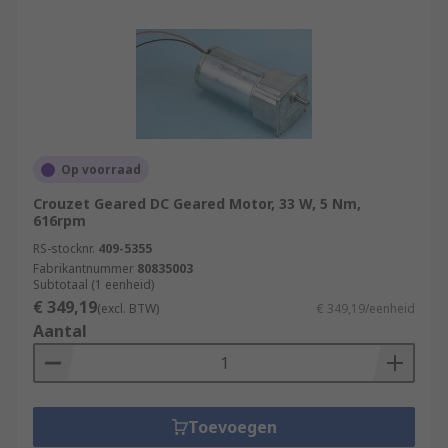
Op voorraad
Crouzet Geared DC Geared Motor, 33 W, 5 Nm,
616rpm
RS-stocknr.
409-5355
Fabrikantnummer
80835003
Subtotaal (1 eenheid)
€ 349,19
(excl. BTW)
€ 349,19/eenheid
Aantal
Toevoegen