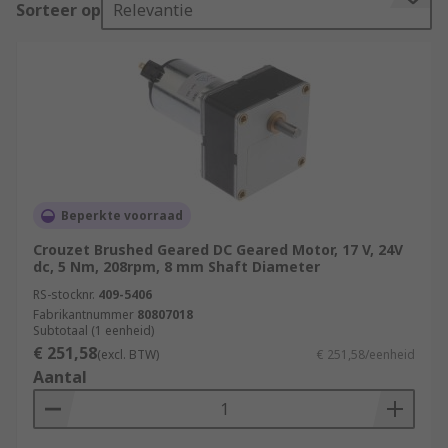
Sorteer op
Relevantie
of voltages, however the most popular type are
12 V and 24 V, with some of the advantages being:
Easy installation
Speed control over a wide range
Quick Starting, Stopping, Reversing and
Acceleration
High Starting Torque
Beperkte voorraad
Linear speed-torque curve
Crouzet Brushed Geared DC Geared Motor, 17 V, 24V
dc, 5 Nm, 208rpm, 8 mm Shaft Diameter
Types of DC Motors
RS-stocknr.
409-5406
Fabrikantnummer
80807018
There are two common types of DC motor,
Subtotaal (1 eenheid)
brushless and brushed. In both brushless and
€ 251,58
(excl. BTW)
€ 251,58/eenheid
brushed motors, magnets drive the spinning
Aantal
(rotary) motion of the motor shaft.
Brushed Motors These are a more