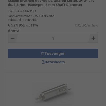
Maxon Brushed Geared DC Geared Motor, 24 W, 24V
dc, 3.8 Nm, 10800rpm, 6 mm Shaft Diameter
RS-stocknr.
162-3147
Fabrikantnummer
B75D3A7F22D2
Subtotaal (1 eenheid)
€ 524,95
(excl. BTW)
€ 524,95/eenheid
Aantal
Toevoegen
Datasheets