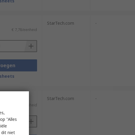
sheets
StarTech.com
-
€ 7,78/eenheid
voegen
sheets
StarTech.com
-
€ 7,25/eenheid
es,
op "Alles
iële
dit niet