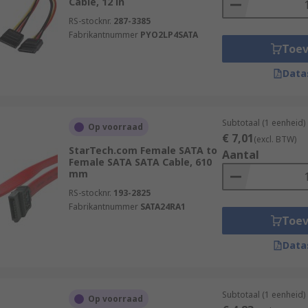
Cable, 12 in
RS-stocknr.
287-3385
Fabrikantnummer
PYO2LP4SATA
Toe
Data
Subtotaal (1 eenheid)
Op voorraad
€ 7,01
(excl. BTW)
StarTech.com Female SATA to
Aantal
Female SATA SATA Cable, 610
mm
RS-stocknr.
193-2825
Fabrikantnummer
SATA24RA1
Toe
Data
Subtotaal (1 eenheid)
Op voorraad