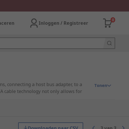
0
aceren
Inloggen / Registreer
s, connecting a host bus adapter, to a
Tonen
A cable technology not only allows for
aller cables than their PATA predecessors
 with varying cable lengths. SATA cables
e to SATA cables
.
Downloaden naar CSV
3
van
3