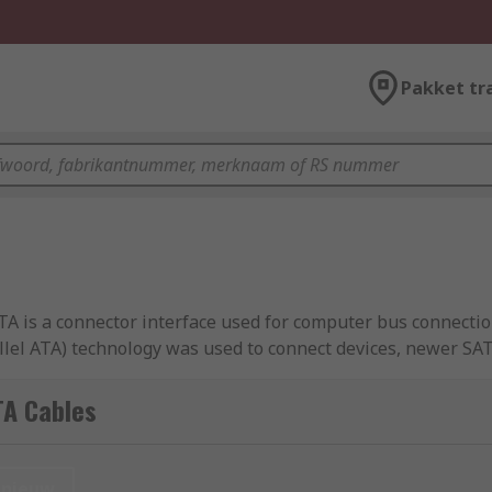
Pakket tr
A is a connector interface used for computer bus connection
allel ATA) technology was used to connect devices, newer SAT
 are suitable for hot plugging. SATA cables also utilise sm
A.
TA Cables
nd on a SATA cable, 4-pin or 15-pin connectors are standard
port to two devices. You can learn more in our complete
guid
nieuw