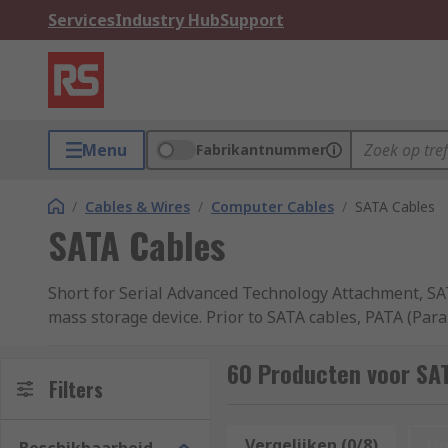
Services
Industry Hub
Support
Menu
Fabrikantnummer
/
Cables & Wires
/
Computer Cables
/
SATA Cables
SATA Cables
Short for Serial Advanced Technology Attachment, SAT
mass storage device. Prior to SATA cables, PATA (Par
faster data transfer but, when supported, SATA cables
as well as providing an external interface, unlike PAT
60 Producten voor SA
Filters
There are two types of connection most commonly fou
can also be power split to enable connection of one 
Vergelijken (0/8)
Op