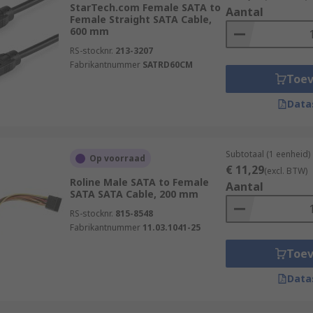
StarTech.com Female SATA to
Aantal
Female Straight SATA Cable,
600 mm
RS-stocknr.
213-3207
Fabrikantnummer
SATRD60CM
Toe
Data
Subtotaal (1 eenheid)
Op voorraad
€ 11,29
(excl. BTW)
Roline Male SATA to Female
Aantal
SATA SATA Cable, 200 mm
RS-stocknr.
815-8548
Fabrikantnummer
11.03.1041-25
Toe
Data