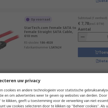
Data
Subtotaal (1 eenheid)
Op voorraad
€ 7,78
(excl. BTW)
StarTech.com Female SATA to
Aantal
Female Straight SATA Cable,
610 mm
RS-stocknr.
186-4028
Fabrikantnummer
LSATA24
Toe
Data
Subtotaal (1 eenheid)
ecteren uw privacy
Op voorraad
€ 7,25
(excl. BTW)
StarTech.com Female SATA to
Aantal
n cookies en andere technologieën voor statistische gebruiksanalys
Female Straight SATA Cable,
tie en om advertenties weer te geven op websites van derden. Door 
910 mm
 te klikken, geeft u toestemming voor de verwerking van niet-essent
RS-stocknr.
193-2826
kunt uw cookies selecteren door te klikken op "Beheer cookies". Als u 
Fabrikantnummer
SATA36