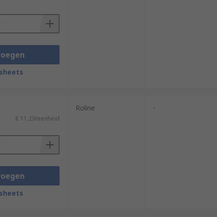
voegen
sheets
Roline
-
€ 11,29/eenheid
voegen
sheets