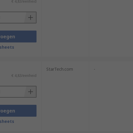
€ 4,83/eenheid
voegen
sheets
StarTech.com
-
€ 4,83/eenheid
voegen
sheets