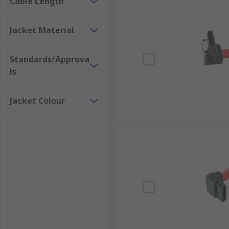
Cable Length
Jacket Material
Standards/Approva
ls
Jacket Colour