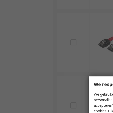
We resp
We gebruike
personalisa
accepteren"
cookies. U 