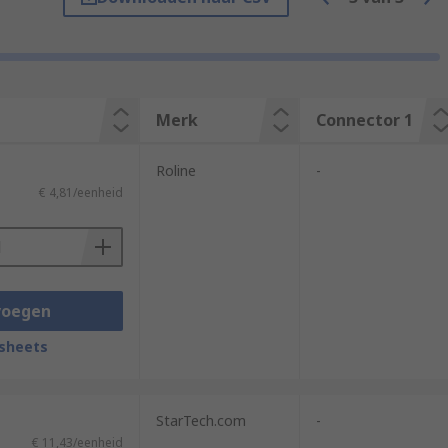
itched on and running. As well as being
n automatically recognise the device
Merk
Connector 1
Roline
-
€ 4,81/eenheid
s and operating systems are compatible.
voegen
sheets
StarTech.com
-
€ 11,43/eenheid