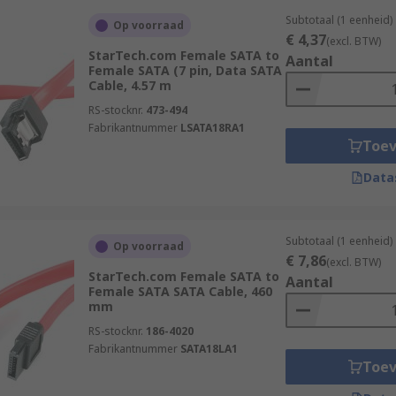
Subtotaal (1 eenheid)
Op voorraad
€ 4,37
(excl. BTW)
StarTech.com Female SATA to
Aantal
Female SATA (7 pin, Data SATA
Cable, 4.57 m
RS-stocknr.
473-494
Fabrikantnummer
LSATA18RA1
Toe
Data
Subtotaal (1 eenheid)
Op voorraad
€ 7,86
(excl. BTW)
StarTech.com Female SATA to
Aantal
Female SATA SATA Cable, 460
mm
RS-stocknr.
186-4020
Fabrikantnummer
SATA18LA1
Toe