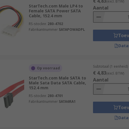
€ 4,83
(excl. BTW)
StarTech.com Male LP4 to
Aantal
Female SATA Power SATA
Cable, 152.4 mm
RS-stocknr.
280-4702
Fabrikantnummer
SATAPOWADPL
Toe
Data
Subtotaal (1 eenheid)
Op voorraad
€ 4,83
(excl. BTW)
StarTech.com Male SATA to
Aantal
Male Sata Data SATA Cable,
152.4 mm
RS-stocknr.
280-4701
Fabrikantnummer
SATA6RA1
Toe
Data