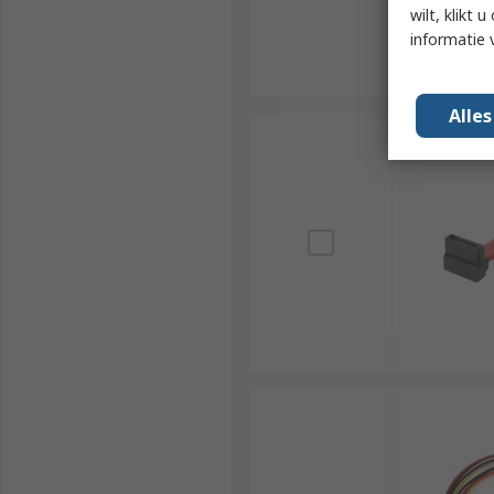
wilt, klikt
informatie 
Alle