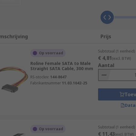
remove devices to a computer system whilst the system is sw
tive, hot plugging functionality means operating systems ca
mschrijving
Prijs
Subtotaal (1 eenheid)
Op voorraad
€ 4,81
(excl. BTW)
ces and can utilise hot plugging technology only when decide
Roline Female SATA to Male
Aantal
Straight SATA Cable, 300 mm
RS-stocknr.
144-8647
Fabrikantnummer
11.03.1042-25
Toe
Data
Subtotaal (1 eenheid)
Op voorraad
€ 11,43
(excl. BTW)