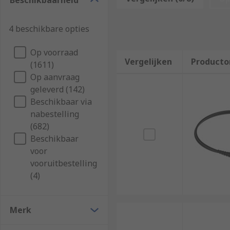
Beschikbaarheid
Its applications include feedlines connecting radio t
(S/PDIF), and distributing cable television signals. F
4 beschikbare opties
recommend you read our bespoke
Coaxial Cable Gui
Op voorraad
Vergelijken
Producto
(1611)
Op aanvraag
geleverd (142)
Beschikbaar via
nabestelling
(682)
Beschikbaar
voor
vooruitbestelling
(4)
Merk