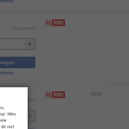
sheets
-
€ 2,18/eenheid
voegen
sheets
RG58
€ 59,99/eenheid
es,
op "Alles
iële
dit niet