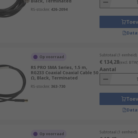
Black, Terminated
RS-stocknr.
426-2094
Toe
Data
Subtotaal (1 eenheid)
Op voorraad
€ 134,28
(excl. BTW
RS PRO SMA Series, 1.5 m,
Aantal
RG233 Coaxial Coaxial Cable 50
Ω, Black, Terminated
RS-stocknr.
363-730
Toe
Data
Subtotaal (1 eenheid)
Op voorraad