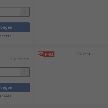
voegen
sheets
RG174/U
€ 23,07/eenheid
voegen
sheets