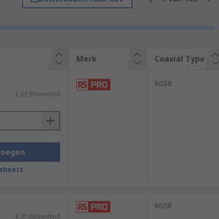
work (Internet) connections, digital audio
ds of coaxial cables available, we
Merk
Coaxial Type
RG58
€ 23,99/eenheid
voegen
sheets
RG58
€ 31,68/eenheid