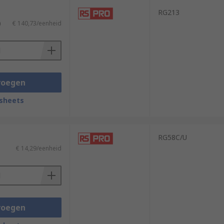
RG213
)
€ 140,73/eenheid
voegen
sheets
RG58C/U
€ 14,29/eenheid
voegen