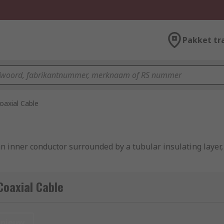
Pakket tr
oaxial Cable
s an inner conductor surrounded by a tubular insulating laye
ned to carry signals over long distances.
Coaxial Cable
nieuw