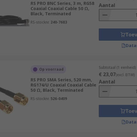
RS PRO BNC Series, 3 m, RG58
Aantal
Coaxial Coaxial Cable 50 Ω,
Black, Terminated
RS-stocknr.
240-7683
Toe
Data
Subtotaal (1 eenheid)
Op voorraad
€ 23,07
(excl. BTW)
RS PRO SMA Series, 520 mm,
Aantal
RG174/U Coaxial Coaxial Cable
50 Ω, Black, Terminated
RS-stocknr.
526-0409
Toe
Data