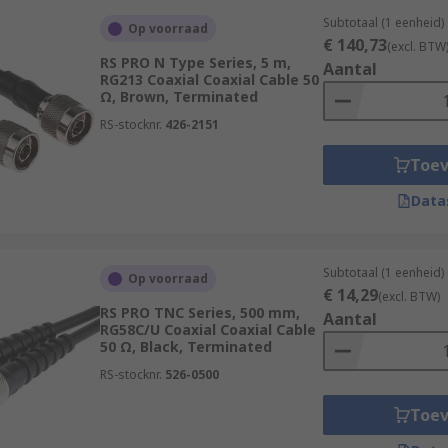
Subtotaal (1 eenheid)
Op voorraad
€ 140,73
(excl. BTW
RS PRO N Type Series, 5 m,
Aantal
RG213 Coaxial Coaxial Cable 50
Ω, Brown, Terminated
RS-stocknr.
426-2151
Toe
Data
Subtotaal (1 eenheid)
Op voorraad
€ 14,29
(excl. BTW)
RS PRO TNC Series, 500 mm,
Aantal
RG58C/U Coaxial Coaxial Cable
50 Ω, Black, Terminated
RS-stocknr.
526-0500
Toe