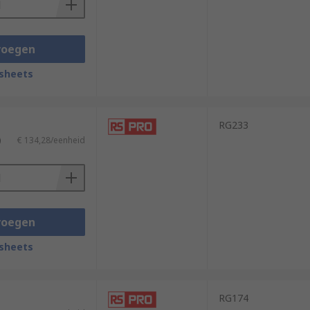
voegen
sheets
RG233
)
€ 134,28/eenheid
voegen
sheets
RG174