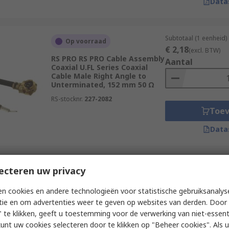
Data
Subtotaal (1 eenheid)
Op voorraad
€ 2,18
(excl. BTW)
RS PRO RS PRO Cable Assembly
Aantal
Coaxial U.FL Series Coaxial
Cable Male Right Angle to
Unterminated, 152 mm 50 Ω
RS-stocknr.
227-2082
Toe
Data
Subtotaal (1 eenheid)
ecteren uw privacy
Op voorraad
€ 59,99
(excl. BTW)
RS PRO BNC Series, 15 m, RG58
Aantal
n cookies en andere technologieën voor statistische gebruiksanalys
Coaxial Coaxial Cable 50 Ω,
tie en om advertenties weer te geven op websites van derden. Door 
Black, Terminated
 te klikken, geeft u toestemming voor de verwerking van niet-essent
RS-stocknr.
283-4803
kunt uw cookies selecteren door te klikken op "Beheer cookies". Als u 