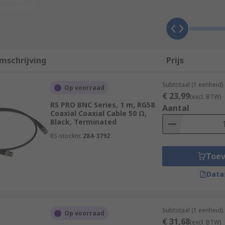
ransmitters and receivers with their antennas, computer net
or detailed information about their uses and the different kin
de
.
mschrijving
Prijs
Subtotaal (1 eenheid)
Op voorraad
€ 23,99
(excl. BTW)
RS PRO BNC Series, 1 m, RG58
Aantal
Coaxial Coaxial Cable 50 Ω,
Black, Terminated
RS-stocknr.
284-3792
Toe
Data
Subtotaal (1 eenheid)
Op voorraad
€ 31,68
(excl. BTW)