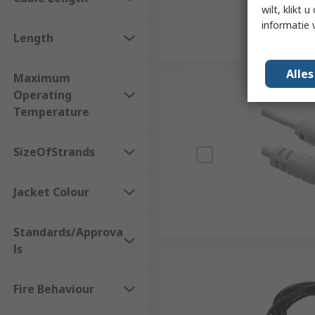
wilt, klikt
informatie 
Length
Alle
Maximum
Operating
Temperature
SizeOfStrands
Jacket Colour
Standards/Approva
ls
Fire Behaviour