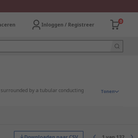
0
aceren
Inloggen / Registreer
r, surrounded by a tubular conducting
Tonen
Downloaden naar CSV
1
van
132