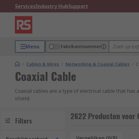
Services
Industry Hub
Support
Menu
Fabrikantnummer
/
Cables & Wires
/
Networking & Coaxial Cables
/
C
Coaxial Cable
Coaxial cables are a type of electrical cable that ha
shield.
Coax cables are durable, easy to install and are desig
2622 Producten voor 
Filters
Coaxial Cable Applications
Vergelijken (0/8)
Op