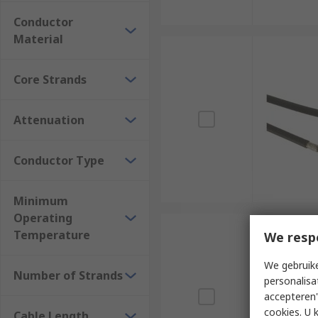
Conductor
Material
Core Strands
Attenuation
Conductor Type
Minimum
Operating
Temperature
We resp
We gebruike
Number of Strands
personalisa
accepteren"
cookies. U 
Cable Length