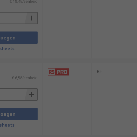
€ 18,49/eenheid
voegen
sheets
RF
€ 6,58/eenheid
voegen
sheets