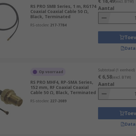
€ 18,49
(excl. BTW)
RS PRO SMB Series, 1 m, RG174
Aantal
Coaxial Coaxial Cable 50 Ω,
Black, Terminated
RS-stocknr.
217-7784
Toe
Data
Subtotaal (1 eenheid)
Op voorraad
€ 6,58
(excl. BTW)
RS PRO MHF4, RP-SMA Series,
Aantal
152 mm, RF Coaxial Coaxial
Cable 50 Ω, Black, Terminated
RS-stocknr.
227-2089
Toe
Data