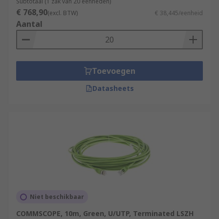
Subtotaal (1 zak van 20 eenheden)
€ 768,90
(excl. BTW)
€ 38,445/eenheid
Aantal
Toevoegen
Datasheets
Niet beschikbaar
COMMSCOPE, 10m, Green, U/UTP, Terminated LSZH