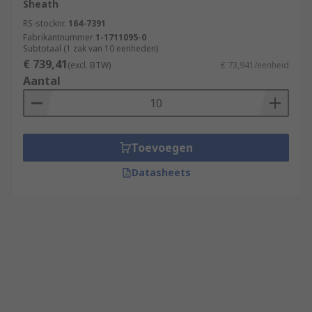
Sheath
RS-stocknr.
164-7391
Fabrikantnummer
1-1711095-0
Subtotaal (1 zak van 10 eenheden)
€ 739,41
(excl. BTW)
€ 73,941/eenheid
Aantal
Toevoegen
Datasheets