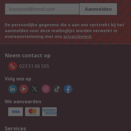
Aanmelden
De persoonlijke gegevens die u aan ons verstrekt bij het
aanmelden voor deze mailinglijst worden verwerkt in
overeenstemming met ons
privacybeleid
.
Neem contact op
023 51 66 555
Volg ons op
We aanvaarden
Services