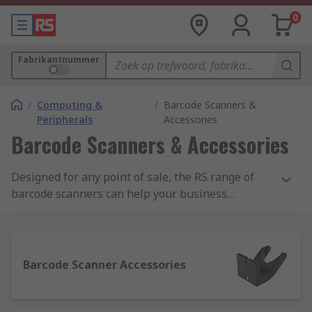
0
Fabrikantnummer
/
Computing &
/
Barcode Scanners &
Peripherals
Accessories
Barcode Scanners & Accessories
Designed for any point of sale, the RS range of
barcode scanners can help your business
succeed, featuring top brands like WASP and
Datalogic. Our website is fast and easy to use and
we guarantee to deliver to your business quickly
and efficiently.
Barcode Scanner Accessories