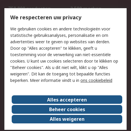
750.000 producten
2.500 merken
Bestellen
Inkoopoplossingen
We respecteren uw privacy
Retouren
Technisch advies
We gebruiken cookies en andere technologieën voor
Track & Trace
statistische gebruiksanalyses, personalisatie en om
advertenties weer te geven op websites van derden.
Wettelijk
Door op "Alles accepteren" te klikken, geeft u
toestemming voor de verwerking van niet-essentiële
Cookiebeleid
Email veiligheid
cookies. U kunt uw cookies selecteren door te klikken op
Privacybeleid
Websitevoorwaarden
"Beheer cookies". Als u dit niet wilt, klikt u op "Alles
weigeren". Dit kan de toegang tot bepaalde functies
Algemene
beperken. Meer informatie vindt u in
ons cookiebeleid
verkoopvoorwaarden
Over RS
Alles accepteren
RS Group
Over ons
Beheer cookies
RS wereldwijd
Werken bij RS
Alles weigeren
ESG