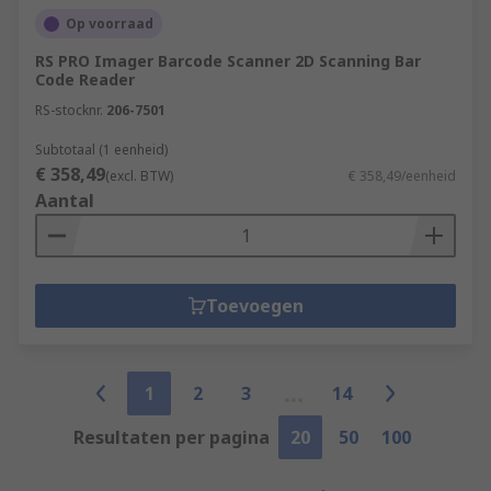
Op voorraad
RS PRO Imager Barcode Scanner 2D Scanning Bar
Code Reader
RS-stocknr.
206-7501
Subtotaal (1 eenheid)
€ 358,49
(excl. BTW)
€ 358,49/eenheid
Aantal
Toevoegen
1
2
3
14
Resultaten per pagina
20
50
100