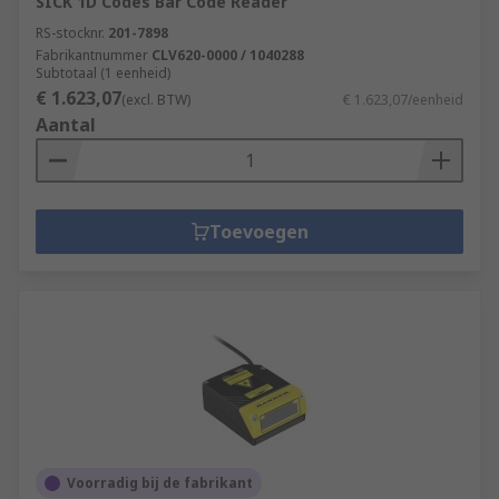
SICK 1D Codes Bar Code Reader
RS-stocknr.
201-7898
Fabrikantnummer
CLV620-0000 / 1040288
Subtotaal (1 eenheid)
€ 1.623,07
(excl. BTW)
€ 1.623,07/eenheid
Aantal
Toevoegen
Voorradig bij de fabrikant