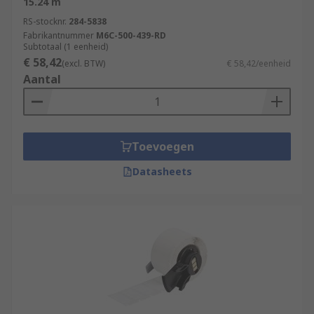
15.24 m
RS-stocknr.
284-5838
Fabrikantnummer
M6C-500-439-RD
Subtotaal (1 eenheid)
€ 58,42
(excl. BTW)
€ 58,42/eenheid
Aantal
Toevoegen
Datasheets