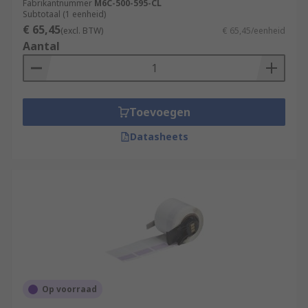
Fabrikantnummer
M6C-500-595-CL
Subtotaal (1 eenheid)
€ 65,45
(excl. BTW)
€ 65,45/eenheid
Aantal
Toevoegen
Datasheets
Op voorraad