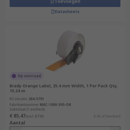
Toevoegen
•Workshops and garages
Datasheets
RS offer you are large range of label printer rolls
that can be used on different types of materials
and applications. These easy peel label printer
rolls also come in different sizes, colour and
waterproof to meet every customer's need. The
Label printer rolls adhere to most clean, flat and
curved surface and can also be used indoor and
outdoor.
Op voorraad
Brady Orange Label, 25.4 mm Width, 1 Per Pack Qty,
15.24 m
RS-stocknr.
284-5791
Fabrikantnummer
M6C-1000-595-OR
Subtotaal (1 eenheid)
€ 85,47
(excl. BTW)
€ 85,47/eenheid
Aantal