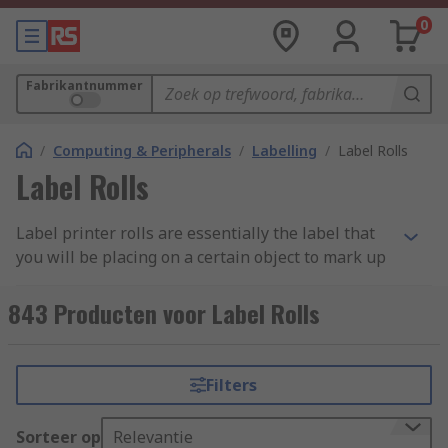
0
Fabrikantnummer
/
Computing & Peripherals
/
Labelling
/
Label Rolls
Label Rolls
Label printer rolls are essentially the label that
you will be placing on a certain object to mark up
what it is. Label rolls are a key accessory that you
will need for your
label makers and label
843 Producten voor Label Rolls
printers
. Are you looking to label some of your
files, folders, draws etc.? Label printer rolls are
exactly what you need so you are able to print
Filters
whatever you want onto these tapes to then
stick/label anywhere you need these to be placed.
Sorteer op
Relevantie