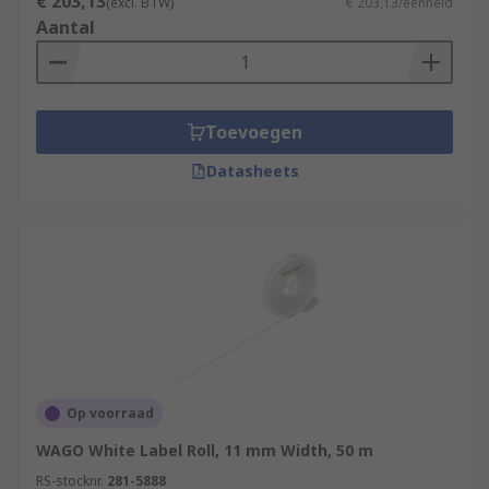
€ 203,13
(excl. BTW)
€ 203,13/eenheid
Aantal
Toevoegen
Datasheets
Op voorraad
WAGO White Label Roll, 11 mm Width, 50 m
RS-stocknr.
281-5888