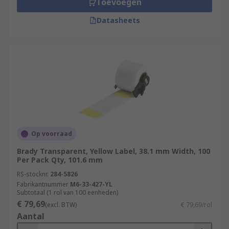
Toevoegen
•Workshops and garages
Datasheets
RS offer you are large range of label printer rolls
that can be used on different types of materials
and applications. These easy peel label printer
rolls also come in different sizes, colour and
waterproof to meet every customer's need. The
Label printer rolls adhere to most clean, flat and
curved surface and can also be used indoor and
outdoor.
Op voorraad
Brady Transparent, Yellow Label, 38.1 mm Width, 100
Per Pack Qty, 101.6 mm
RS-stocknr.
284-5826
Fabrikantnummer
M6-33-427-YL
Subtotaal (1 rol van 100 eenheden)
€ 79,69
(excl. BTW)
€ 79,69/rol
Aantal