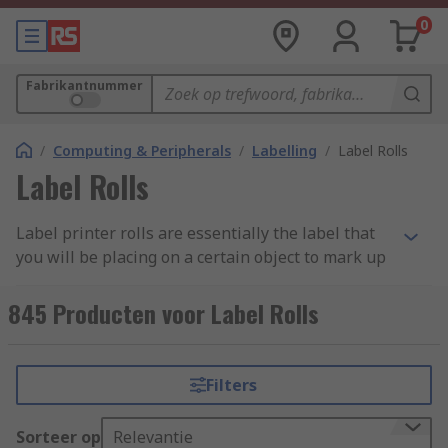
0
Fabrikantnummer
/
Computing & Peripherals
/
Labelling
/
Label Rolls
Label Rolls
Label printer rolls are essentially the label that
you will be placing on a certain object to mark up
what it is. Label rolls are a key accessory that you
will need for your
label makers and label
845 Producten voor Label Rolls
printers
. Are you looking to label some of your
files, folders, draws etc.? Label printer rolls are
exactly what you need so you are able to print
Filters
whatever you want onto these tapes to then
stick/label anywhere you need these to be placed.
Sorteer op
Relevantie