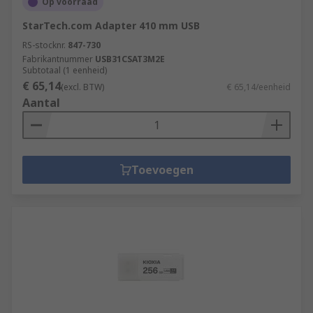
Op voorraad
StarTech.com Adapter 410 mm USB
RS-stocknr.
847-730
Fabrikantnummer
USB31CSAT3M2E
Subtotaal (1 eenheid)
€ 65,14
(excl. BTW)
€ 65,14/eenheid
Aantal
Toevoegen