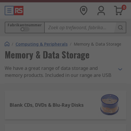
0
Fabrikantnummer
/
Computing & Peripherals
/
Memory & Data Storage
Memory & Data Storage
We have a great range of data storage and
memory products. Included in our range are USB
flash drives, card readers, memory sticks, hard
drives and SmartMedia cards, so you can make
the most of your PC's capabilities.
Blank CDs, DVDs & Blu-Ray Disks
Types of digital storage devices
Storage devices are available, in various high-