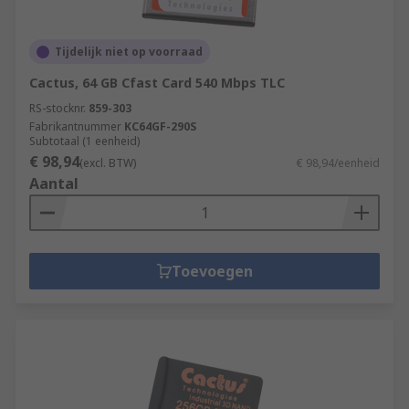
Tijdelijk niet op voorraad
Cactus, 64 GB Cfast Card 540 Mbps TLC
RS-stocknr.
859-303
Fabrikantnummer
KC64GF-290S
Subtotaal (1 eenheid)
€ 98,94
(excl. BTW)
€ 98,94/eenheid
Aantal
Toevoegen