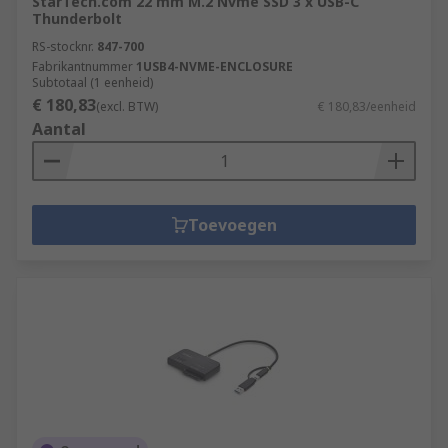
StarTech.com 22 mm M.2 Nvme SSD 3 x USB-C
Thunderbolt
RS-stocknr.
847-700
Fabrikantnummer
1USB4-NVME-ENCLOSURE
Subtotaal (1 eenheid)
€ 180,83
(excl. BTW)
€ 180,83/eenheid
Aantal
Toevoegen