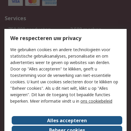
Services
750.000 producten
2.500 merken
Bestellen
Inkoopoplossingen
We respecteren uw privacy
Retouren
Technisch advies
We gebruiken cookies en andere technologieën voor
Track & Trace
statistische gebruiksanalyses, personalisatie en om
advertenties weer te geven op websites van derden.
Wettelijk
Door op "Alles accepteren" te klikken, geeft u
toestemming voor de verwerking van niet-essentiële
Cookiebeleid
Email veiligheid
cookies. U kunt uw cookies selecteren door te klikken op
Privacybeleid
Websitevoorwaarden
"Beheer cookies". Als u dit niet wilt, klikt u op "Alles
weigeren". Dit kan de toegang tot bepaalde functies
Algemene
beperken. Meer informatie vindt u in
ons cookiebeleid
verkoopvoorwaarden
Over RS
Alles accepteren
RS Group
Over ons
Beheer cookies