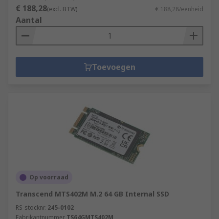
€ 188,28
(excl. BTW)
€ 188,28/eenheid
Aantal
Toevoegen
Op voorraad
Transcend MTS402M M.2 64 GB Internal SSD
RS-stocknr.
245-0102
Fabrikantnummer
TS64GMTS402M