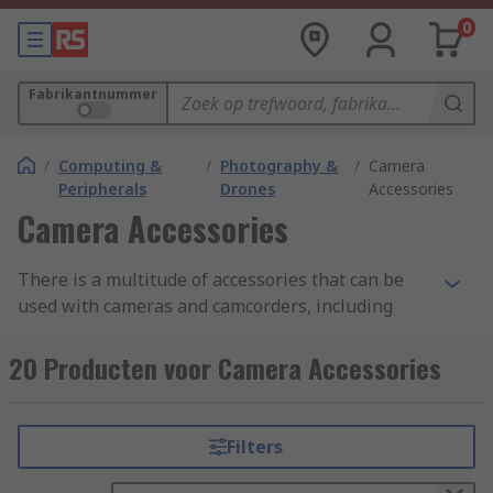
0
Fabrikantnummer
/
Computing &
/
Photography &
/
Camera
Peripherals
Drones
Accessories
Camera Accessories
There is a multitude of accessories that can be
used with cameras and camcorders, including
bags to store them in, tripods, memory cards,
card adapters, lens filters, chargers and
20 Producten voor Camera Accessories
replacement batteries. By using the right
equipment and accessories you can achieve
better results in any light and weather
Filters
conditions. The right accessory kit enables you to
get the best out of your camera equipment.