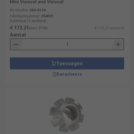
Mini Visioval and Visioval
RS-stocknr.
284-0134
Fabrikantnummer
294031
Subtotaal (1 eenheid)
€ 172,21
(excl. BTW)
€ 172,21/eenheid
Aantal
Toevoegen
Datasheets