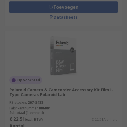
travelling with no access to a charger. A
Toevoegen
spare battery is a must-have piece of every
photographer's bag.
Datasheets
Other accessories include memory cards for
capturing and keeping your photos or videos,
selfie sticks for taking group photos and
replacement parts for your camera.
Op voorraad
Polaroid Camera & Camcorder Accessory Kit Film i-
Type Cameras Polaroid Lab
RS-stocknr.
267-5488
Fabrikantnummer
006001
Subtotaal (1 eenheid)
€ 22,51
(excl. BTW)
€ 22,51/eenheid
Aantal