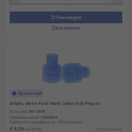
variety of different applications, ready to be used
they are hardy and won't wear down easily this is
Toevoegen
perfect for all of your automotive connector
needs.
Datasheets
Op voorraad
Delphi, Metri-Pack Male Cable Seal Plug-In
RS-stocknr.
801-0979
Fabrikantnummer
15324974
Subtotaal (1 verpakking van 100 eenheden)
€ 6,50
(excl. BTW)
€ 0,065/eenheid