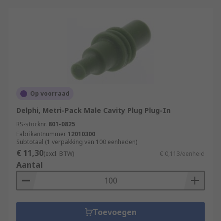
Op voorraad
Delphi, Metri-Pack Male Cavity Plug Plug-In
RS-stocknr.
801-0825
Fabrikantnummer
12010300
Subtotaal (1 verpakking van 100 eenheden)
€ 11,30
(excl. BTW)
€ 0,113/eenheid
Aantal
Toevoegen