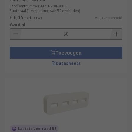
RS-stocknr.
174-1624
Fabrikantnummer
AT13-204-2005
Subtotaal (1 verpakking van 50 eenheden)
€ 6,15
(excl. BTW)
€ 0,123/eenheid
Aantal
Toevoegen
Datasheets
Laatste voorraad RS