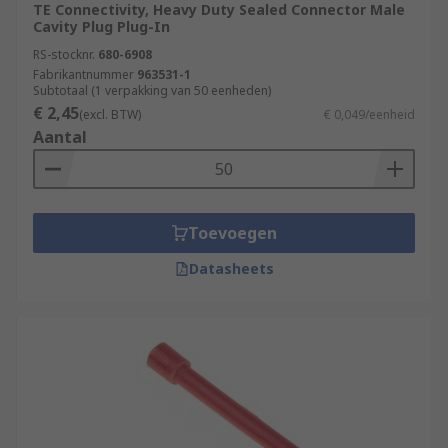
TE Connectivity, Heavy Duty Sealed Connector Male
Cavity Plug Plug-In
RS-stocknr.
680-6908
Fabrikantnummer
963531-1
Subtotaal (1 verpakking van 50 eenheden)
€ 2,45
(excl. BTW)
€ 0,049/eenheid
Aantal
Toevoegen
Datasheets