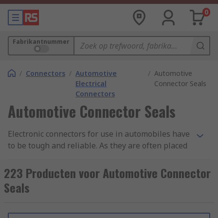
0
Fabrikantnummer
/
Connectors
/
Automotive
/
Automotive
Electrical
Connector Seals
Connectors
Automotive Connector Seals
Electronic connectors for use in automobiles have
to be tough and reliable. As they are often placed
in parts of an automobile that are open to the
elements, they are typically very well sealed
223 Producten voor Automotive Connector
against dust ingress and moisture, and usually
Seals
have a good degree of heat resistance. Also, due
to the vibration factors of being installed in a
vehicle, the connectors will often have secure