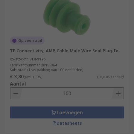
Op voorraad
TE Connectivity, AMP Cable Male Wire Seal Plug-In
RS-stocknr.
314-1176
Fabrikantnummer
281934-4
Subtotaal (1 verpakking van 100 eenheden)
€ 3,80
(excl. BTW)
€ 0,038/eenheid
Aantal
Toevoegen
Datasheets