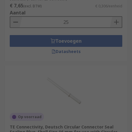
€ 7,65
(excl. BTW)
€ 0,306/eenheid
Aantal
Toevoegen
Datasheets
Op voorraad
TE Connectivity, Deutsch Circular Connector Seal
Sealing Plug, Shell Size 16 mm for use with Circular