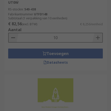
UT0W
RS-stocknr.
540-438
Fabrikantnummer
UTFD14B
Subtotaal (1 verpakking van 10 eenheden)
€ 82,56
(excl. BTW)
€ 8,256/eenheid
Aantal
Toevoegen
Datasheets