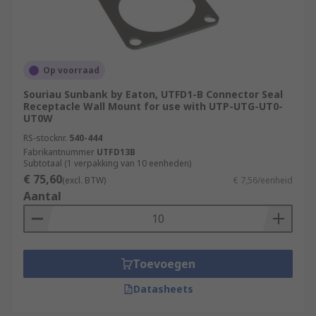
Op voorraad
Souriau Sunbank by Eaton, UTFD1-B Connector Seal
Receptacle Wall Mount for use with UTP-UTG-UT0-
UT0W
RS-stocknr.
540-444
Fabrikantnummer
UTFD13B
Subtotaal (1 verpakking van 10 eenheden)
€ 75,60
(excl. BTW)
€ 7,56/eenheid
Aantal
Toevoegen
Datasheets