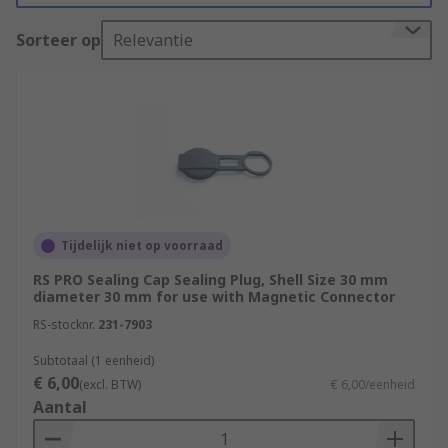
the connector.
Sorteer op
Relevantie
What are circular connector seals used
for?
Circular connector seals are designed to
withstand exposure to extreme temperatures,
moisture and harsh engine compartment fluids
and chemicals. Connector seals are necessary for
a wide range of applications, in particular those
Tijdelijk niet op voorraad
that require sealed plugs, receptacles and power
RS PRO Sealing Cap Sealing Plug, Shell Size 30 mm
connectors.
diameter 30 mm for use with Magnetic Connector
RS-stocknr.
231-7903
Applications of circular connector seals
Subtotaal (1 eenheid)
€ 6,00
(excl. BTW)
€ 6,00/eenheid
Circular connectors seals are used in a various
Aantal
applications, such as coolant manifolds, air
intakes and fuel systems to provide