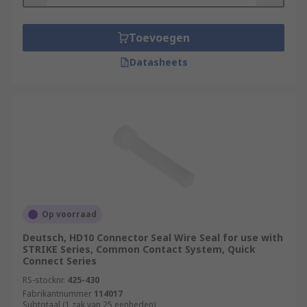
environmental shielding. They are a vital part of
any wiring system exposed to industrial or
Toevoegen
outdoor environments, as they provide a robust,
durable seal with excellent electrical insulation.
Datasheets
Op voorraad
Deutsch, HD10 Connector Seal Wire Seal for use with
STRIKE Series, Common Contact System, Quick
Connect Series
RS-stocknr.
425-430
Fabrikantnummer
114017
Subtotaal (1 zak van 25 eenheden)