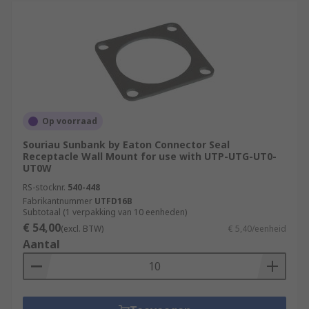
Op voorraad
Souriau Sunbank by Eaton Connector Seal
Receptacle Wall Mount for use with UTP-UTG-UT0-
UT0W
RS-stocknr.
540-448
Fabrikantnummer
UTFD16B
Subtotaal (1 verpakking van 10 eenheden)
€ 54,00
(excl. BTW)
€ 5,40/eenheid
Aantal