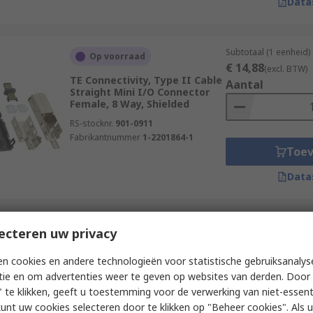
Data
Subtotaal (1 eenheid)
Op voorraad
€ 14,88
(excl. BTW)
TE Connectivity, Type II Cable
Aantal
Straight Mini I/O Connector
Female, 8 Way, Shielded
RS-stocknr.
901-0911
Fabrikantnummer
1-2201864-1
Toe
Data
Subtotaal (1 rol van 
ecteren uw privacy
Op voorraad
€ 20,93
(excl. BTW)
TE Connectivity, 2364151 Cable
Aantal
n cookies en andere technologieën voor statistische gebruiksanalys
Straight Mini I/O Connector
tie en om advertenties weer te geven op websites van derden. Door 
Male, 1 Way, 360° Shielded
 te klikken, geeft u toestemming voor de verwerking van niet-essent
RS-stocknr.
262-4394
kunt uw cookies selecteren door te klikken op "Beheer cookies". Als u 
Fabrikantnummer
2364151-1