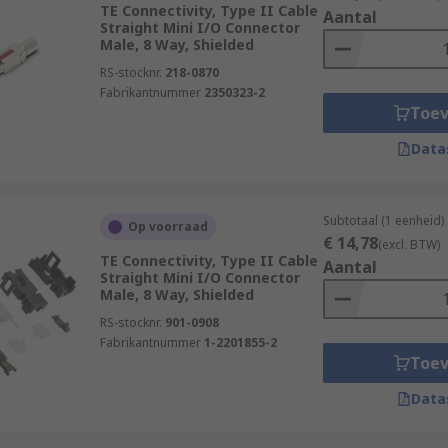
TE Connectivity, Type II Cable
Aantal
Straight Mini I/O Connector
Male, 8 Way, Shielded
RS-stocknr.
218-0870
Fabrikantnummer
2350323-2
Toe
Data
Subtotaal (1 eenheid)
Op voorraad
€ 14,78
(excl. BTW)
TE Connectivity, Type II Cable
Aantal
Straight Mini I/O Connector
Male, 8 Way, Shielded
RS-stocknr.
901-0908
Fabrikantnummer
1-2201855-2
Toe
Data