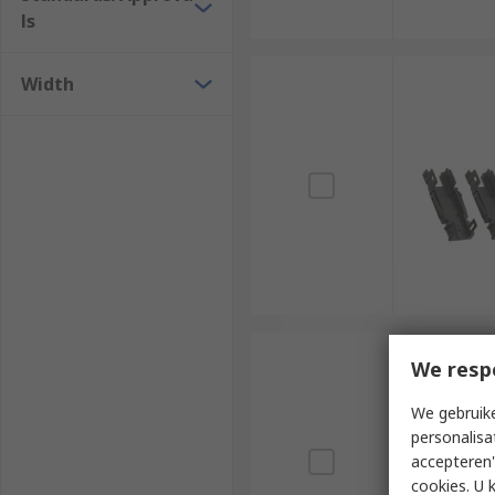
ls
Width
We resp
We gebruike
personalisa
accepteren"
cookies. U 