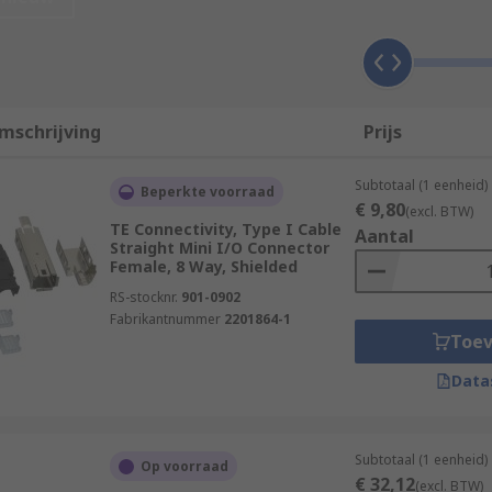
g, which increases the effective use of the circuit board or
ool.
mschrijving
Prijs
tion systems
and motion and drive applications. Their dura
Subtotaal (1 eenheid)
Beperkte voorraad
uring facilities and industrial machinery such as lathes an
€ 9,80
(excl. BTW)
TE Connectivity, Type I Cable
Aantal
Straight Mini I/O Connector
Female, 8 Way, Shielded
ype, being either plug connectors or jack connectors.
RS-stocknr.
901-0902
Fabrikantnummer
2201864-1
Toe
Data
Subtotaal (1 eenheid)
Op voorraad
€ 32,12
(excl. BTW)