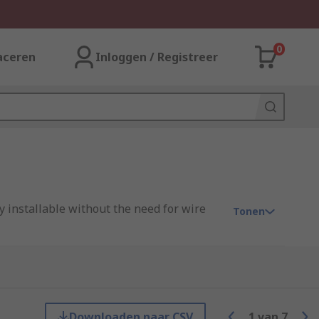
0
aceren
Inloggen / Registreer
 installable without the need for wire
Tonen
made from thermoplastics, which makes
atures. Latch mechanisms prevent cables
Downloaden naar CSV
1
van
7