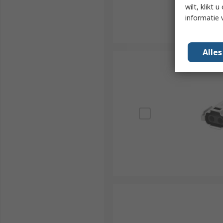
wilt, klikt
informatie 
Alle