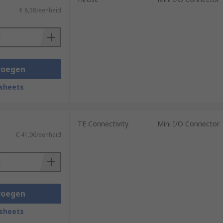
€ 8,38/eenheid
voegen
sheets
TE Connectivity
Mini I/O Connector
€ 41,96/eenheid
voegen
sheets