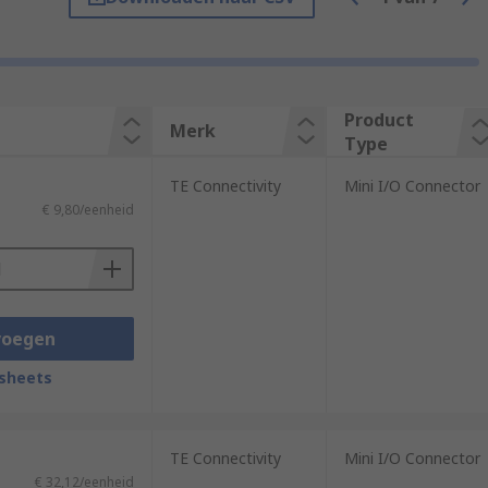
 PCB. The second benefit to the user is the
Product
Merk
Type
bility and lock structures make them
TE Connectivity
Mini I/O Connector
d PLCs.
€ 9,80/eenheid
voegen
sheets
TE Connectivity
Mini I/O Connector
€ 32,12/eenheid