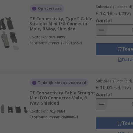
Subtotaal (1 eenheid)
Op voorraad
€ 14,18
(excl. BTW)
TE Connectivity, Type I Cable
Aantal
Straight Mini I/O Connector
Male, 8 Way, Shielded
RS-stocknr.
901-0895
Fabrikantnummer
1-2201855-1
Toe
Data
Subtotaal (1 eenheid)
Tijdelijk niet op voorraad
€ 10,01
(excl. BTW)
TE Connectivity Cable Straight
Aantal
Mini I/O Connector Male, 8
Way, Shielded
RS-stocknr.
703-9664
Fabrikantnummer
2040008-1
Toe