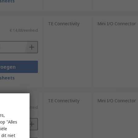
sheets
TE Connectivity
Mini I/O Connector
€ 14,88/eenheid
voegen
sheets
2 eenheden)
TE Connectivity
Mini I/O Connector
€ 10,465/eenheid
es,
op "Alles
iële
dit niet