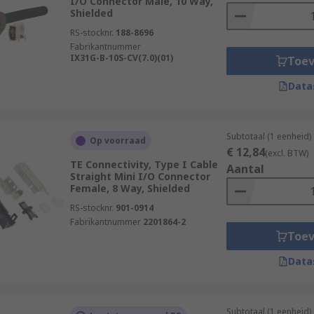
I/O Connector Male, 10 Way,
Shielded
RS-stocknr.
188-8696
Fabrikantnummer
IX31G-B-10S-CV(7.0)(01)
Toe
Data
Subtotaal (1 eenheid)
Op voorraad
€ 12,84
(excl. BTW)
TE Connectivity, Type I Cable
Aantal
Straight Mini I/O Connector
Female, 8 Way, Shielded
RS-stocknr.
901-0914
Fabrikantnummer
2201864-2
Toe
Data
Subtotaal (1 eenheid)