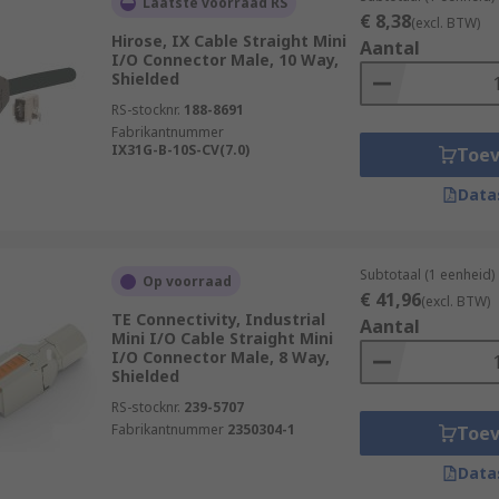
Laatste voorraad RS
€ 8,38
(excl. BTW)
Hirose, IX Cable Straight Mini
Aantal
I/O Connector Male, 10 Way,
Shielded
RS-stocknr.
188-8691
Fabrikantnummer
IX31G-B-10S-CV(7.0)
Toe
Data
Subtotaal (1 eenheid)
Op voorraad
€ 41,96
(excl. BTW)
TE Connectivity, Industrial
Aantal
Mini I/O Cable Straight Mini
I/O Connector Male, 8 Way,
Shielded
RS-stocknr.
239-5707
Fabrikantnummer
2350304-1
Toe
Data