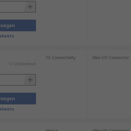
voegen
sheets
TE Connectivity
Mini I/O Connector
€ 12,84/eenheid
voegen
sheets
Hirose
Mini I/O Connector