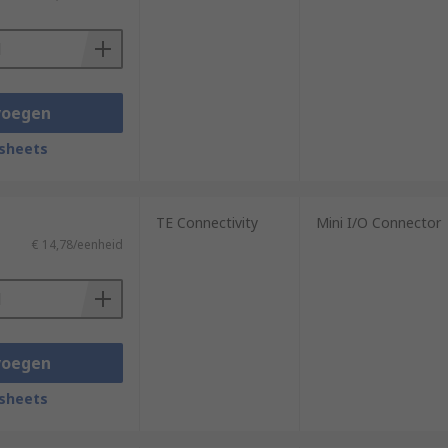
voegen
sheets
TE Connectivity
Mini I/O Connector
€ 14,78/eenheid
voegen
sheets