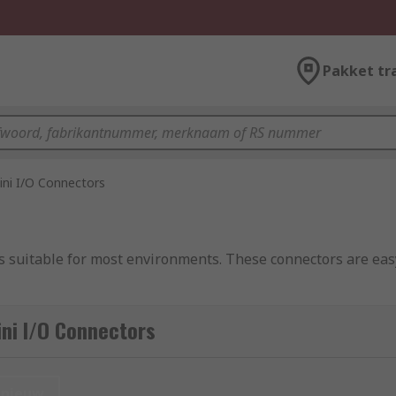
Pakket tr
ini I/O Connectors
s suitable for most environments. These connectors are easy
nd a terminal with contact points. The outer materials are 
ni I/O Connectors
me temperatures.
ich increases conduction for highly reliable connection fe
nieuw