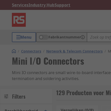
Services
Industry Hub
Support
Menu
Fabrikantnummer
/
Connectors
/
Network & Telecom Connectors
/
M
Mini I/O Connectors
Mini IO connectors are small wire-to-board interface
termination and soldering activities.
A mini IO connector consists of a housing, a shell a
129 Producten voor Mi
them highly resistant to shock, vibration and extre
Filters
The terminals have contacts made of copper alloy, wh
Vergelijken (0/8)
Op