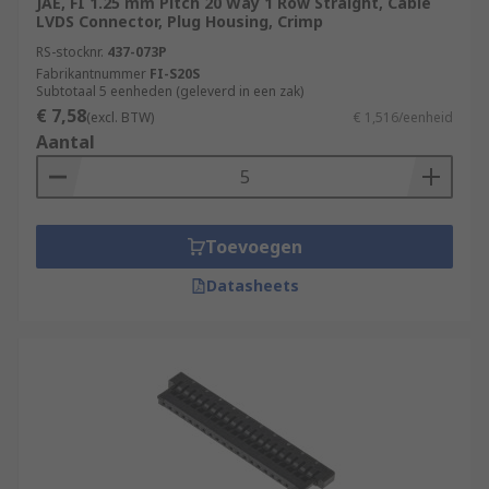
JAE, FI 1.25 mm Pitch 20 Way 1 Row Straight, Cable
LVDS Connector, Plug Housing, Crimp
RS-stocknr.
437-073P
Fabrikantnummer
FI-S20S
Subtotaal 5 eenheden (geleverd in een zak)
€ 7,58
(excl. BTW)
€ 1,516/eenheid
Aantal
Toevoegen
Datasheets