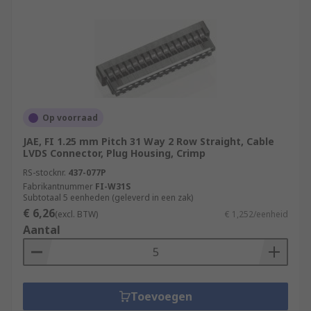
Op voorraad
JAE, FI 1.25 mm Pitch 31 Way 2 Row Straight, Cable
LVDS Connector, Plug Housing, Crimp
RS-stocknr.
437-077P
Fabrikantnummer
FI-W31S
Subtotaal 5 eenheden (geleverd in een zak)
€ 6,26
(excl. BTW)
€ 1,252/eenheid
Aantal
Toevoegen