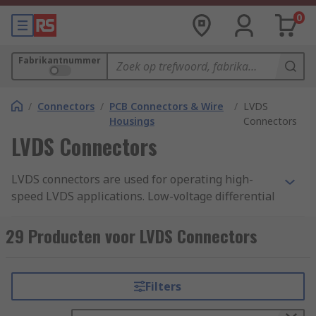
0
Fabrikantnummer
/
Connectors
/
PCB Connectors & Wire
/
LVDS
Housings
Connectors
LVDS Connectors
LVDS connectors are used for operating high-
speed LVDS applications. Low-voltage differential
signalling (LVDS) is an electrical standard that
can run at very high speed using very low power
29 Producten voor LVDS Connectors
over copper cables. Because of their low noise
emission, you can use LVDS connectors for a
range of digital applications, such as mobile
Filters
phones and flat-panel TVs.