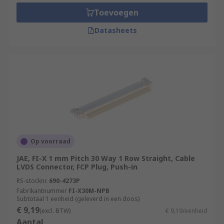
one or multiple wires and receptacles. This type
Toevoegen
of housing is fitted with a ground plate to
reinforce the ground function. They are
Datasheets
compatible with a variety of cables, including
thin coaxial cables.
Op voorraad
JAE, FI-X 1 mm Pitch 30 Way 1 Row Straight, Cable
LVDS Connector, FCP Plug, Push-in
RS-stocknr.
690-4273P
Fabrikantnummer
FI-X30M-NPB
Subtotaal 1 eenheid (geleverd in een doos)
€ 9,19
(excl. BTW)
€ 9,19/eenheid
Aantal