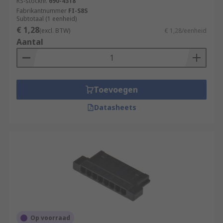
RS-stocknr.
690-4318
Fabrikantnummer
FI-S8S
Subtotaal (1 eenheid)
€ 1,28
(excl. BTW)
€ 1,28/eenheid
Aantal
Toevoegen
Datasheets
Op voorraad