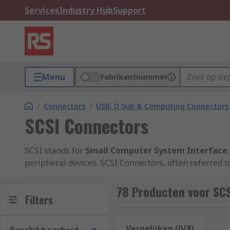
Services
Industry Hub
Support
Menu
Fabrikantnummer
/
Connectors
/
USB, D Sub & Computing Connectors
SCSI Connectors
SCSI stands for
Small Computer System Interface
peripheral devices. SCSI Connectors, often referred 
and have evolved through many iterations, and can b
78 Producten voor SC
The RS Range of SCSI connectors includes IDC headers
Filters
within a PC. Popular example so this include AXA and
Vergelijken (0/8)
Op