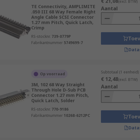
€ 21,08
(excl. BTW)
TE Connectivity, AMPLIMITE
Aantal
.050 III 68 Way Female Right
Angle Cable SCSI Connector
1.27 mm Pitch, Quick Latch,
Crimp
RS-stocknr.
739-0779P
Toe
Fabrikantnummer
5749699-7
Data
Subtotaal (1 eenheid)
Op voorraad
€ 12,48
(excl. BTW)
3M, 102 68 Way Straight
Aantal
Through Hole D-Sub PCB
Connector 1.27 mm Pitch,
Quick Latch, Solder
RS-stocknr.
770-9186
Fabrikantnummer
10268-6212PC
Toe
Data