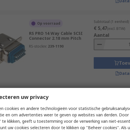
Data
Subtotaal (1 eenheid)
Op voorraad
€ 5,47
(excl. BTW)
RS PRO 14 Way Cable SCSI
Aantal
Connector 2.18 mm Pitch
RS-stocknr.
239-1190
Toe
Data
Subtotaal (1 eenheid)
ecteren uw privacy
Op voorraad
€ 3,77
(excl. BTW)
RS PRO, Centronics 24 Way
Aantal
n cookies en andere technologieën voor statistische gebruiksanalys
SCSI Connector 2.16 mm Pitch
tie en om advertenties weer te geven op websites van derden. Door 
RS-stocknr.
239-1112
 te klikken, geeft u toestemming voor de verwerking van niet-essent
kunt uw cookies selecteren door te klikken op "Beheer cookies". Als u 