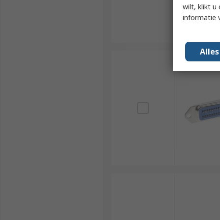
wilt, klikt
informatie 
Alle