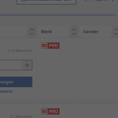
Merk
Gender
-
€ 67,48/eenheid
voegen
sheets
-
€ 2,96/eenheid