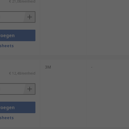
€ 21,08/eenheid
voegen
sheets
3M
-
€ 12,48/eenheid
voegen
sheets