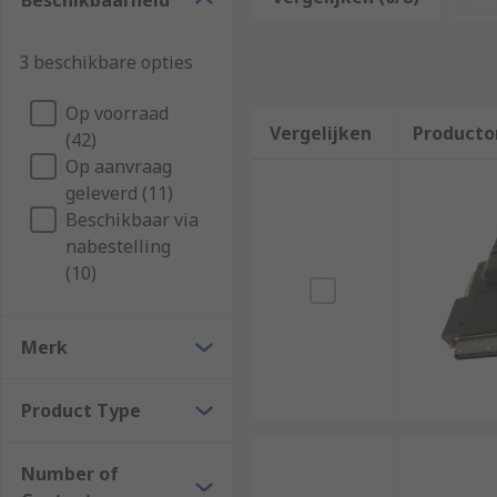
Beschikbaarheid
With a variety of contacts and pitches available, there
3 beschikbare opties
Op voorraad
Vergelijken
Producto
(42)
Op aanvraag
geleverd (11)
Beschikbaar via
nabestelling
(10)
Merk
Product Type
Number of