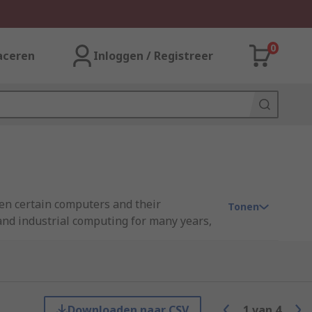
0
aceren
Inloggen / Registreer
een certain computers and their
Tonen
 and industrial computing for many years,
es
lly used to connect components internally
Downloaden naar CSV
1
van
4