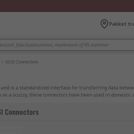
Pakket tr
/
SCSI Connectors
, and is a standardized interface for transferring data betw
to as a scuzzy, these connectors have been used in domestic
e used, for example, to connect motherboards with disk driv
SI Connectors
, often called an internal SCSI Connector, which are typica
 SATA disk drives.
nieuw