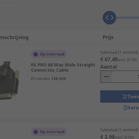
 is a SCSI connector to suit your application.
mschrijving
Prijs
Subtotaal (1 eenheid)
Op voorraad
€ 67,48
(excl. BTW)
RS PRO 68 Way Male Straight
Aantal
Connector, Cable
RS-stocknr.
136-029
Toe
Data
Subtotaal (1 eenheid)
Op voorraad
€ 2,96
(excl. BTW)