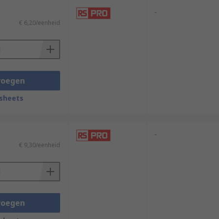
-
€ 6,20/eenheid
voegen
sheets
-
€ 9,30/eenheid
voegen