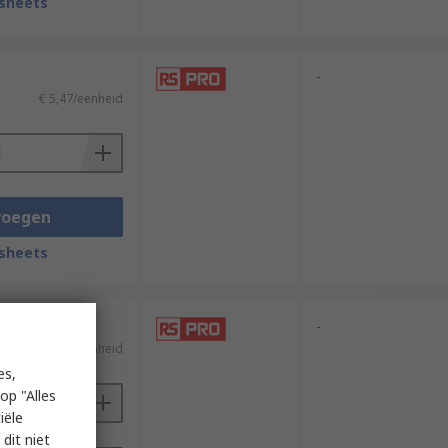
sheets
-
€ 5,47/eenheid
voegen
sheets
-
€ 3,77/eenheid
es,
op "Alles
iële
dit niet