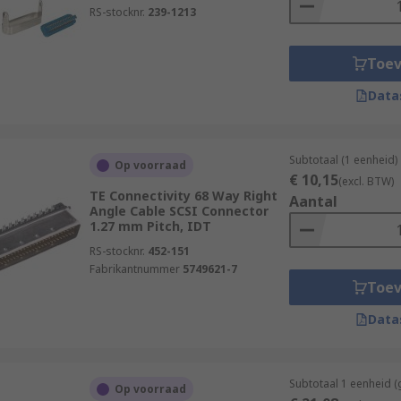
RS-stocknr.
239-1213
Toe
Data
Subtotaal (1 eenheid)
Op voorraad
€ 10,15
(excl. BTW)
TE Connectivity 68 Way Right
Aantal
Angle Cable SCSI Connector
1.27 mm Pitch, IDT
RS-stocknr.
452-151
Fabrikantnummer
5749621-7
Toe
Data
Subtotaal 1 eenheid (
Op voorraad