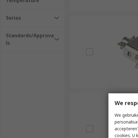
Temperature
Series
Standards/Approva
ls
We resp
We gebruike
personalisa
accepteren"
cookies. U 