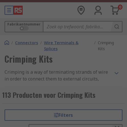
0
Fabrikantnummer
/
Connectors
/
Wire Terminals &
/
Crimping
Splices
Kits
Crimping Kits
Crimping is a way of terminating strands of wire
in order to connect them to external circuits,
using a crimping tool to squeeze a wire hard
enough to cold weld it to a given terminal. Crimp
113 Producten voor Crimping Kits
terminal kits consist of a crimping tool and
various types of terminal.
Filters
The advantage of crimping is that it forms gas-
tight connections, so there is less corrosion of the