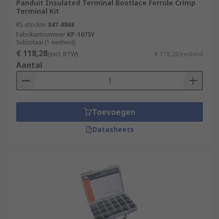
Panduit Insulated Terminal Bootlace Ferrule Crimp
Terminal Kit
RS-stocknr.
847-8868
Fabrikantnummer
KP-1075Y
Subtotaal (1 eenheid)
€ 118,28
(excl. BTW)
€ 118,28/eenheid
Aantal
Toevoegen
Datasheets