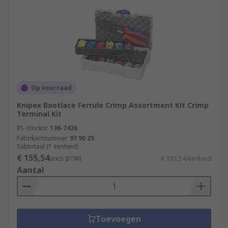
Op voorraad
Knipex Bootlace Ferrule Crimp Assortment Kit Crimp
Terminal Kit
RS-stocknr.
136-7426
Fabrikantnummer
97 90 25
Subtotaal (1 eenheid)
€ 155,54
(excl. BTW)
€ 155,54/eenheid
Aantal
Toevoegen