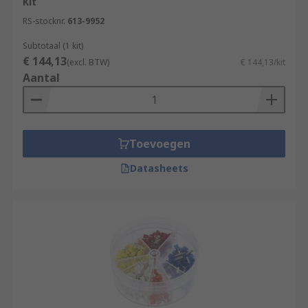
Kit
RS-stocknr.
613-9952
Subtotaal (1 kit)
€ 144,13
(excl. BTW)
€ 144,13/kit
Aantal
Toevoegen
Datasheets