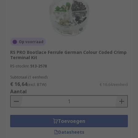
Op voorraad
RS PRO Bootlace Ferrule German Colour Coded Crimp
Terminal Kit
RS-stocknr.
513-2578
Subtotaal (1 eenheid)
€ 16,64
(excl. BTW)
€ 16,64/eenheid
Aantal
Toevoegen
Datasheets