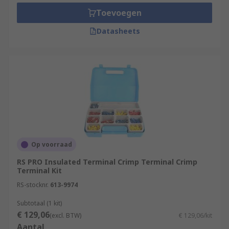
Crimp terminals can have different connectors,
Toevoegen
such as rings, spades, and butt splice terminals,
depending on how you want to connect to the
Datasheets
external circuit. There are also insulated and
non-insulated terminals, depending on your price
point and the needs of the circuit. Non-insulated
terminals are cheaper but may short in certain
environments, whereas insulated terminals
protect against this.
Op voorraad
RS PRO Insulated Terminal Crimp Terminal Crimp
Terminal Kit
RS-stocknr.
613-9974
Subtotaal (1 kit)
€ 129,06
(excl. BTW)
€ 129,06/kit
Aantal