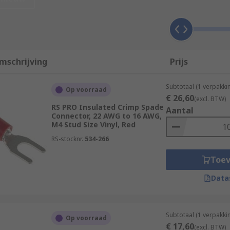
mschrijving
Prijs
Subtotaal (1 verpakk
Op voorraad
€ 26,60
(excl. BTW)
RS PRO Insulated Crimp Spade
Aantal
Connector, 22 AWG to 16 AWG,
M4 Stud Size Vinyl, Red
ng sizes and wire sizes. The CSA (cross sectional area) or A
ire must be adequately matched to meet the amperage. The siz
RS-stocknr.
534-266
Toe
Data
rimp terminal. Colour coding is used to denote a wire size.
Subtotaal (1 verpakk
Op voorraad
€ 17,60
(excl. BTW)