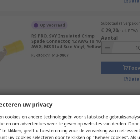
Data
Subtotaal (1 verpakk
Op voorraad
€ 29,20
(excl. BTW)
RS PRO, SVY Insulated Crimp
Aantal
Spade Connector, 12 AWG to 10
AWG, M8 Stud Size Vinyl, Yellow
RS-stocknr.
613-9867
Toe
Data
Subtotaal (1 verpakk
ecteren uw privacy
Op voorraad
€ 11,30
(excl. BTW)
RS PRO, SV Insulated Crimp
Aantal
n cookies en andere technologieën voor statistische gebruiksanalys
Spade Connector, 22 AWG to 16
tie en om advertenties weer te geven op websites van derden. Door 
AWG, M4.3 Stud Size Vinyl, Red
 te klikken, geeft u toestemming voor de verwerking van niet-essent
RS-stocknr.
125-1958
kunt uw cookies selecteren door te klikken op "Beheer cookies". Als u 