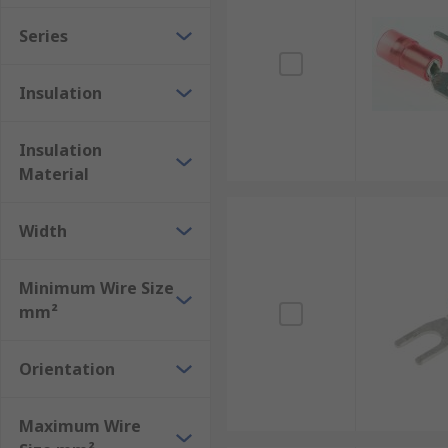
Yellow 2.5 mm² to 6 mm²
Series
Blue 1.5 mm² to 2.5 mm²
Insulation
Other colours by different manufactures are now avai
Non-insulated
Insulation
Material
Non-insulated terminals are bigger terminals. Non-in
to except larger stranded wire. More specialised tool
Width
Minimum Wire Size
mm²
Orientation
Maximum Wire