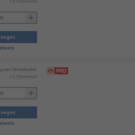
€ 0,116/eenheid
voegen
sheets
ing van 100 eenheden)
-
€ 0,158/eenheid
voegen
sheets