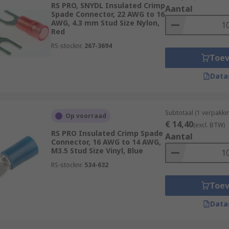
RS PRO, SNYDL Insulated Crimp
Aantal
Spade Connector, 22 AWG to 16
AWG, 4.3 mm Stud Size Nylon,
Red
RS-stocknr.
267-3694
lable.
Toe
Data
sulated terminals connect to bigger studs and bolts. Non-in
ing is required for these heavy-duty terminals.
Subtotaal (1 verpakk
Op voorraad
€ 14,40
(excl. BTW)
RS PRO Insulated Crimp Spade
Aantal
Connector, 16 AWG to 14 AWG,
M3.5 Stud Size Vinyl, Blue
RS-stocknr.
534-632
Toe
Data