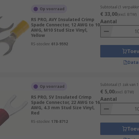
Subtotaal (1 verpakk
Op voorraad
€ 33,00
(excl. BTW)
RS PRO, AVY Insulated Crimp
Aantal
Spade Connector, 12 AWG to 10
AWG, M10 Stud Size Vinyl,
Yellow
RS-stocknr.
613-9592
Toe
Data
Subtotaal (1 zak van 
Op voorraad
€ 5,00
(excl. BTW)
RS PRO, SV Insulated Crimp
Aantal
Spade Connector, 22 AWG to 16
AWG, 4.3 mm Stud Size Vinyl,
Red
RS-stocknr.
178-8712
Toe