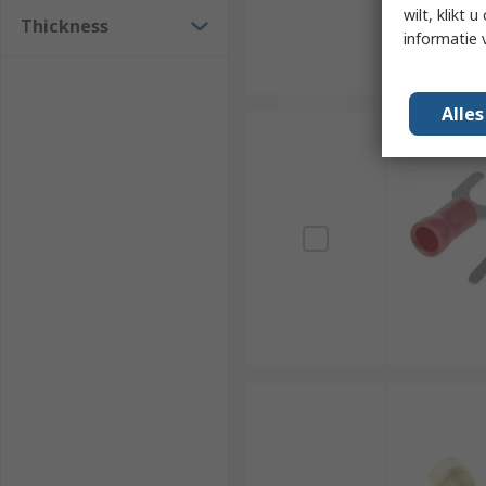
wilt, klikt
Thickness
informatie 
Alle