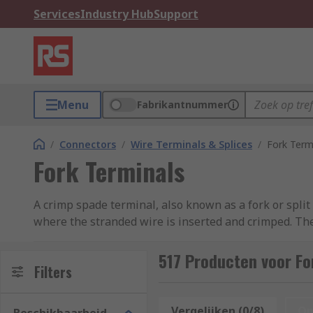
Services
Industry Hub
Support
Menu
Fabrikantnummer
/
Connectors
/
Wire Terminals & Splices
/
Fork Term
Fork Terminals
A crimp spade terminal, also known as a fork or split 
where the stranded wire is inserted and crimped. The c
terminals are insulated or non-insulated.
517 Producten voor Fo
What do fork terminals do?
Filters
An electrical crimp is a solderless electrical connect
Vergelijken (0/8)
Op