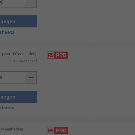
voegen
sheets
ing van 100 eenheden)
-
€ 0,194/eenheid
voegen
sheets
100 eenheden)
-