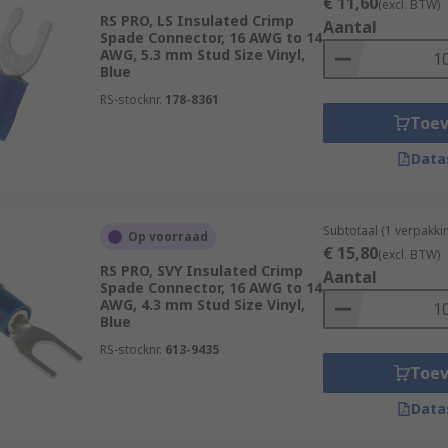
€ 11,60
(excl. BTW)
RS PRO, LS Insulated Crimp
Aantal
Spade Connector, 16 AWG to 14
AWG, 5.3 mm Stud Size Vinyl,
Blue
RS-stocknr.
178-8361
Toe
Data
Subtotaal (1 verpakk
Op voorraad
€ 15,80
(excl. BTW)
RS PRO, SVY Insulated Crimp
Aantal
Spade Connector, 16 AWG to 14
AWG, 4.3 mm Stud Size Vinyl,
Blue
RS-stocknr.
613-9435
Toe
Data