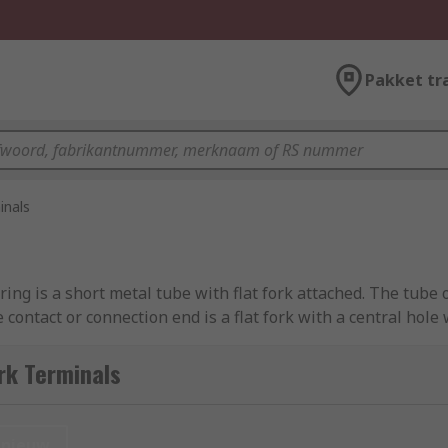
Pakket tr
inals
ring is a short metal tube with flat fork attached. The tube 
ontact or connection end is a flat fork with a central hole 
rk Terminals
ion. Fork terminals are used to connect wiring to screws and 
nieuw