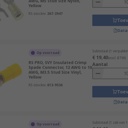
AWG, M5 Stud Size Nylon,
Yellow
RS-stocknr.
267-3947
Toe
Data
Subtotaal (1 verpakk
Op voorraad
€ 19,40
(excl. BTW)
RS PRO, SVY Insulated Crimp
Aantal
Spade Connector, 12 AWG to 10
AWG, M3.5 Stud Size Vinyl,
Yellow
RS-stocknr.
613-9536
Toe
Data
Subtotaal (1 zak van 
Op voorraad