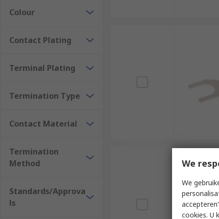
Colour
Contact Plating
Terminal Plating
Termination Type
Contact Material
Termination
We resp
Method
We gebruike
Standards/Approva
personalisa
ls
accepteren"
cookies. U 