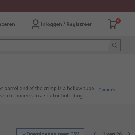
0
aceren
Inloggen / Registreer
or barrel end of the crimp is a hollow tube
Tonen
which connects to a stud or bolt. Ring
studs.
Downloaden naar CSV
1
van
26