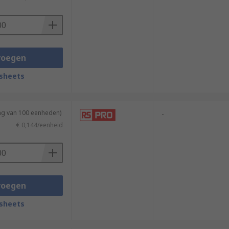
voegen
sheets
sulated fork terminals have the capacity
ing van 100 eenheden)
-
€ 0,144/eenheid
voegen
sheets