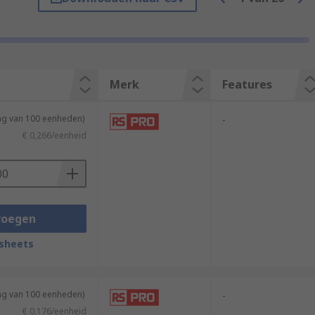
Merk
Features
ing van 100 eenheden)
-
€ 0,266/eenheid
WG (American wire gauge) of the stranded
e of the fork is matched to the bolt or
voegen
sheets
ing van 100 eenheden)
-
€ 0,176/eenheid