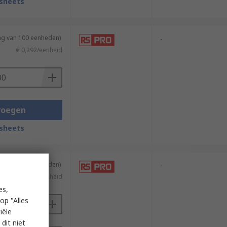
sheets
ing van 100 eenheden)
-
€ 0,292/eenheid
voegen
sheets
ing van 100 eenheden)
-
€ 0,113/eenheid
es,
op "Alles
iële
dit niet