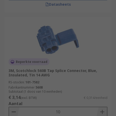
Datasheets
Beperkte voorraad
3M, Scotchlock 560B Tap Splice Connector, Blue,
Insulated, Tin 14 AWG
RS-stocknr.
101-7582
Fabrikantnummer
560B
Subtotaal (1 doos van 10 eenheden)
€ 3,14
(excl. BTW)
€ 0,314/eenheid
Aantal