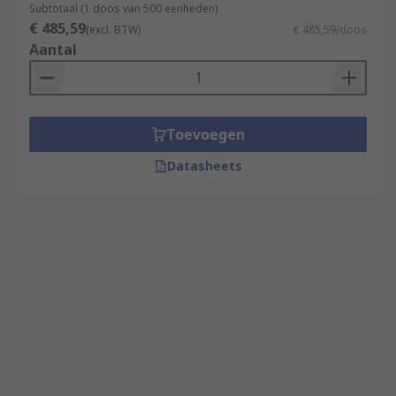
Subtotaal (1 doos van 500 eenheden)
€ 485,59
(excl. BTW)
€ 485,59/doos
Aantal
Toevoegen
Datasheets