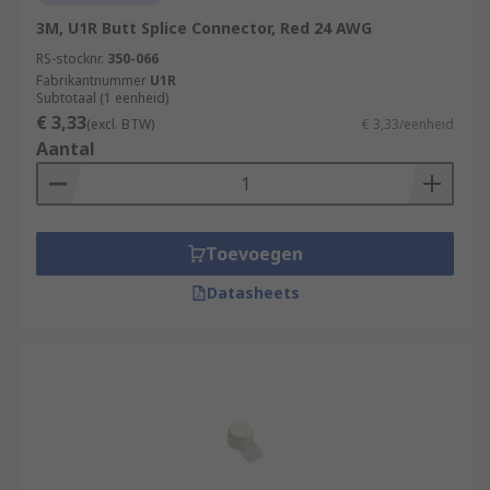
3M, U1R Butt Splice Connector, Red 24 AWG
RS-stocknr.
350-066
Fabrikantnummer
U1R
Subtotaal (1 eenheid)
€ 3,33
(excl. BTW)
€ 3,33/eenheid
Aantal
Toevoegen
Datasheets