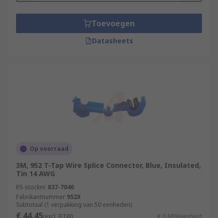
Toevoegen
Datasheets
Op voorraad
3M, 952 T-Tap Wire Splice Connector, Blue, Insulated,
Tin 14 AWG
RS-stocknr.
837-7046
Fabrikantnummer
952X
Subtotaal (1 verpakking van 50 eenheden)
€ 44,45
(excl. BTW)
€ 0,889/eenheid