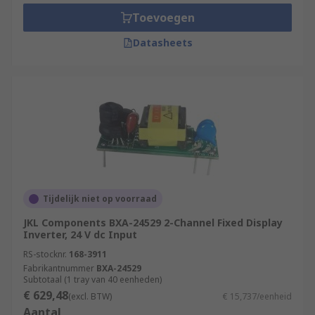
lighting.
Toevoegen
Datasheets
Tijdelijk niet op voorraad
JKL Components BXA-24529 2-Channel Fixed Display
Inverter, 24 V dc Input
RS-stocknr.
168-3911
Fabrikantnummer
BXA-24529
Subtotaal (1 tray van 40 eenheden)
€ 629,48
(excl. BTW)
€ 15,737/eenheid
Aantal