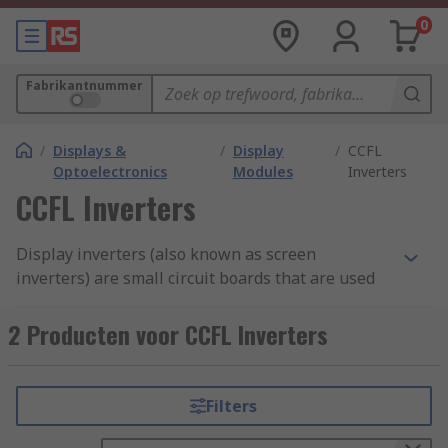
0
Fabrikantnummer
/
Displays &
/
Display
/
CCFL
Optoelectronics
Modules
Inverters
CCFL Inverters
Display inverters (also known as screen
inverters) are small circuit boards that are used
in electronic devices with displays (screens that
show images). They change the direct current
2 Producten voor CCFL Inverters
(DC) charge from the circuit's motherboard into
an alternating current (AC). In other words,
display inverters are a kind of power adapter.
Filters
How do display inverters work?