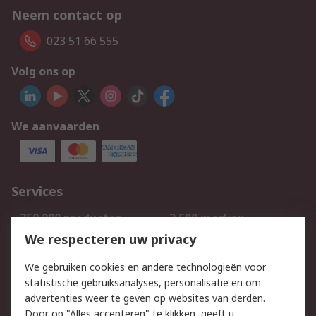
Neem contact op
023 51 66 555
Volg ons op
We aanvaarden
Services
750.000 producten
2.500 merken
Bestellen
Inkoopoplossingen
We respecteren uw privacy
Retouren
Technisch advies
We gebruiken cookies en andere technologieën voor
Track & Trace
statistische gebruiksanalyses, personalisatie en om
advertenties weer te geven op websites van derden.
Wettelijk
Door op "Alles accepteren" te klikken, geeft u