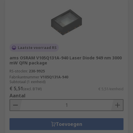
Laatste voorraad RS
ams OSRAM V105Q131A-940 Laser Diode 949 nm 3000
mW QFN package
RS-stocknr.
230-9925
Fabrikantnummer
V105Q131A-940
Subtotaal (1 eenheid)
€ 5,51
(excl. BTW)
€ 5,51/eenheid
Aantal
Toevoegen