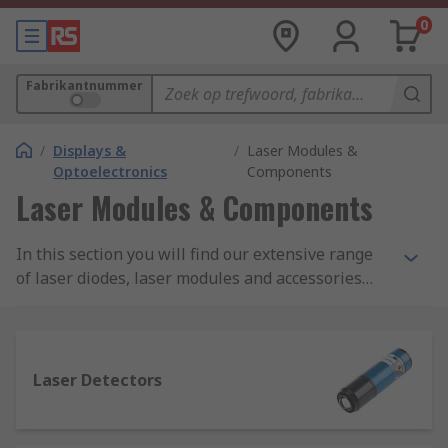
0
Fabrikantnummer
/
Displays &
/
Laser Modules &
Optoelectronics
Components
Laser Modules & Components
In this section you will find our extensive range
of laser diodes, laser modules and accessories
from brands such as OSRAM Opto
Semiconductors & Global Laser.
Laser Detectors