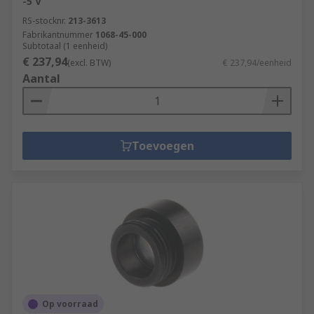
-5 V
RS-stocknr.
213-3613
Fabrikantnummer
1068-45-000
Subtotaal (1 eenheid)
€ 237,94
(excl. BTW)
€ 237,94/eenheid
Aantal
Toevoegen
Op voorraad