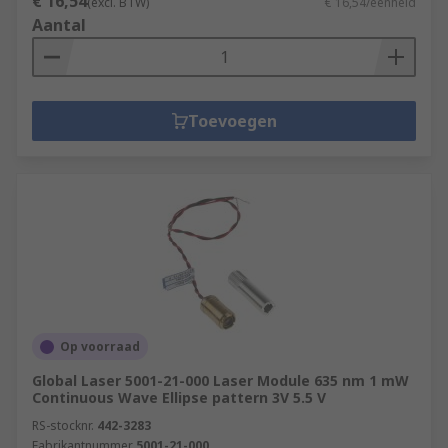
€ 16,54
(excl. BTW)
€ 16,54/eenheid
Aantal
Toevoegen
Op voorraad
Global Laser 5001-21-000 Laser Module 635 nm 1 mW
Continuous Wave Ellipse pattern 3V 5.5 V
RS-stocknr.
442-3283
Fabrikantnummer
5001-21-000