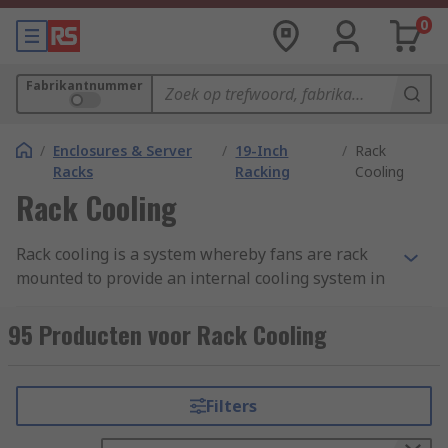
0
Fabrikantnummer
/
Enclosures & Server
/
19-Inch
/
Rack
Racks
Racking
Cooling
Rack Cooling
Rack cooling is a system whereby fans are rack
mounted to provide an internal cooling system in
situations where a large amount of heat is
generated and which needs to be controlled. For
95 Producten voor Rack Cooling
example, high density heat loads inside server
racks benefit from an internal cooling system due
to the high amount of heat they emit and use
Filters
rack cooling to achieve this. Rack cooling is also
found in smaller electronic items such as