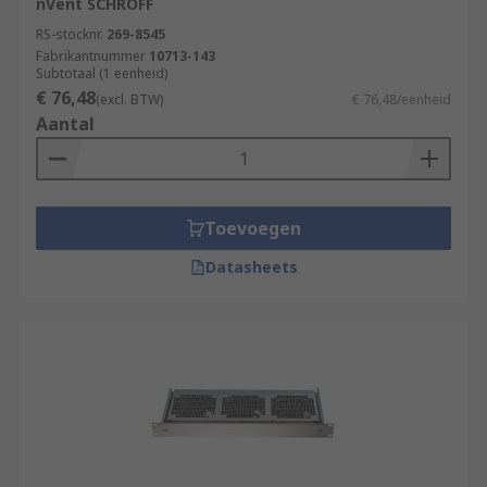
nVent SCHROFF
RS-stocknr.
269-8545
Fabrikantnummer
10713-143
Subtotaal (1 eenheid)
€ 76,48
(excl. BTW)
€ 76,48/eenheid
Aantal
Toevoegen
Datasheets