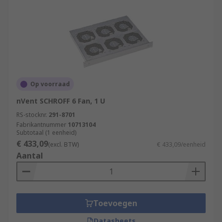
Op voorraad
nVent SCHROFF 6 Fan, 1 U
RS-stocknr.
291-8701
Fabrikantnummer
10713104
Subtotaal (1 eenheid)
€ 433,09
(excl. BTW)
€ 433,09/eenheid
Aantal
Toevoegen
Datasheets