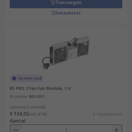
entire system to cool it down.
Toevoegen
Datasheets
Op voorraad
RS PRO 2 Fan Fan Module, 1 U
RS-stocknr.
802-0311
Subtotaal (1 eenheid)
€ 134,02
(excl. BTW)
€ 134,02/eenheid
Aantal