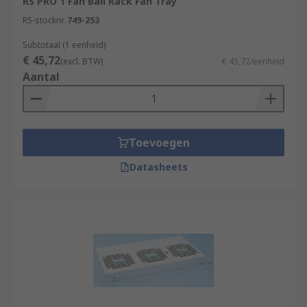
RS PRO 1 Fan Ball Rack Fan Tray
RS-stocknr.
749-253
Subtotaal (1 eenheid)
€ 45,72
(excl. BTW)
€ 45,72/eenheid
Aantal
Toevoegen
Datasheets