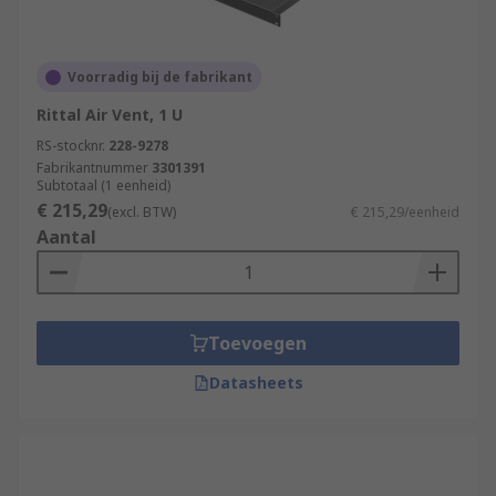
Voorradig bij de fabrikant
Rittal Air Vent, 1 U
RS-stocknr.
228-9278
Fabrikantnummer
3301391
Subtotaal (1 eenheid)
€ 215,29
(excl. BTW)
€ 215,29/eenheid
Aantal
Toevoegen
Datasheets