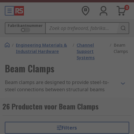
0
Fabrikantnummer
/
Engineering Materials &
/
Channel
/
Beam
Industrial Hardware
Support
Clamps
Systems
Beam Clamps
Beam clamps are designed to provide steel-to-
steel connections between structural beams
eliminating the requirement for drilling, welding
or other attachment techniques. Beam clamps
26 Producten voor Beam Clamps
can be clamped to a beam and used as rigging
devices for hoist equipment pulley blocks or
loads. Beam clamps can be mounted to ceiling
Filters
and wall beams for safely securing conduit,