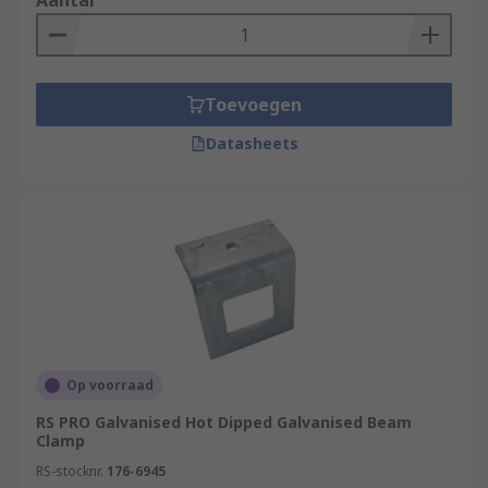
Aantal
construction. These beam clamps have
adjustable jaws which are clamped around the
beam and secured using a central threaded
spindle. A locking device ensures a secure and
Toevoegen
safe connection to the beam. The design of
Datasheets
universal beam clamps helps reduce flange
stress by applying the load inside of the flange
edge. The wide jaws of these beam clamps
enable them to fit a wide range of flange widths
and beams
Op voorraad
RS PRO Galvanised Hot Dipped Galvanised Beam
Clamp
RS-stocknr.
176-6945