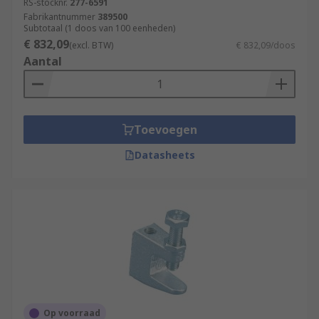
RS-stocknr.
277-6591
Fabrikantnummer
389500
Subtotaal (1 doos van 100 eenheden)
€ 832,09
(excl. BTW)
€ 832,09/doos
Aantal
Toevoegen
Datasheets
Op voorraad