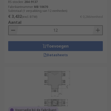
RS-stocknr.
284-9137
Fabrikantnummer
MB 10670
Subtotaal (1 verpakking van 12 eenheden)
€ 3,432
(excl. BTW)
€ 0,286/eenheid
Aantal
Toevoegen
Datasheets
Voorradig bij de fabrikant