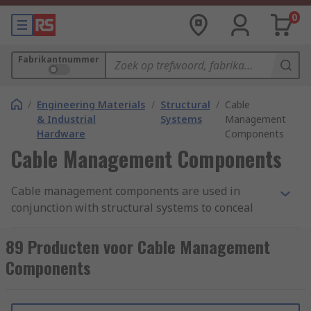
0
Fabrikantnummer
/
Engineering Materials
/
Structural
/
Cable
& Industrial
Systems
Management
Hardware
Components
Cable Management Components
Cable management components are used in
conjunction with structural systems to conceal
and control cabling in a number of applications.
Structural systems can be used in various
89 Producten voor Cable Management
industrial and residential applications such as
Components
storage racking, computer stations, workbenches
and many more module configurations. Many of
these applications use power such as for