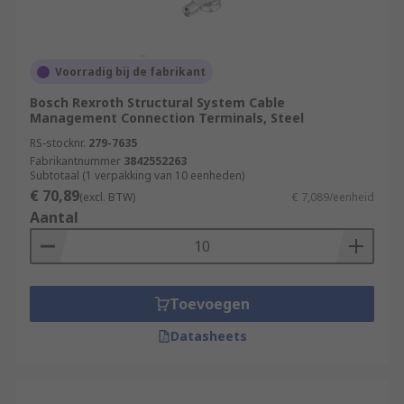
Voorradig bij de fabrikant
Bosch Rexroth Structural System Cable
Management Connection Terminals, Steel
RS-stocknr.
279-7635
Fabrikantnummer
3842552263
Subtotaal (1 verpakking van 10 eenheden)
€ 70,89
(excl. BTW)
€ 7,089/eenheid
Aantal
Toevoegen
Datasheets