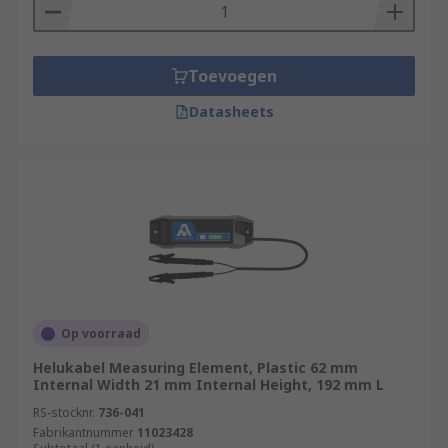
cables are housed and protected. Trunking lids
can be removed at any time for easy access to
cables for maintenance or re-routing.
Toevoegen
Datasheets
Caps and clips
– to be used in conjunction with
cable trunking, there are a range of binding clips
as well as end caps to join and close trunking
installations. These clips can enable shot lengths
of trunking to be linked creating longer sections
as well as for creating corners to route around
workspaces.
Op voorraad
Helukabel Measuring Element, Plastic 62 mm
Internal Width 21 mm Internal Height, 192 mm L
RS-stocknr.
736-041
Fabrikantnummer
11023428