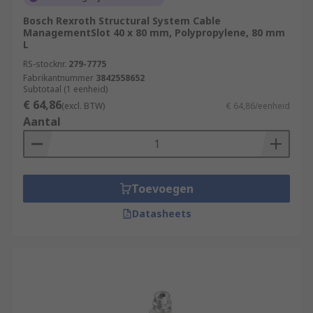
Bosch Rexroth Structural System Cable
ManagementSlot 40 x 80 mm, Polypropylene, 80 mm
L
RS-stocknr.
279-7775
Fabrikantnummer
3842558652
Subtotaal (1 eenheid)
€ 64,86
(excl. BTW)
€ 64,86/eenheid
Aantal
Toevoegen
Datasheets