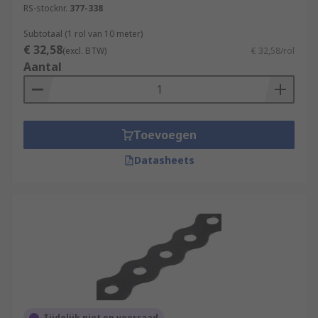
RS-stocknr.
377-338
Subtotaal (1 rol van 10 meter)
€ 32,58
(excl. BTW)
€ 32,58/rol
Aantal
Toevoegen
Datasheets
Tijdelijk niet op voorraad