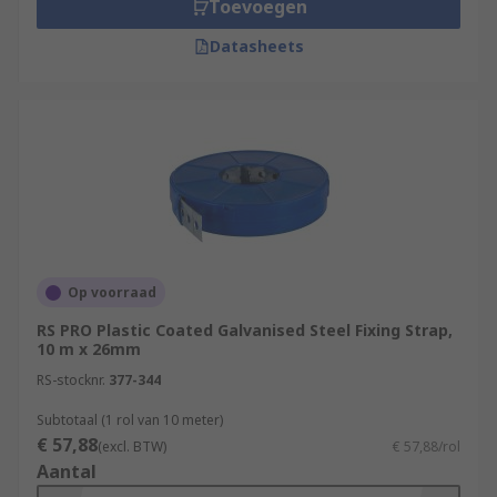
Toevoegen
Datasheets
Op voorraad
RS PRO Plastic Coated Galvanised Steel Fixing Strap,
10 m x 26mm
RS-stocknr.
377-344
Subtotaal (1 rol van 10 meter)
€ 57,88
(excl. BTW)
€ 57,88/rol
Aantal