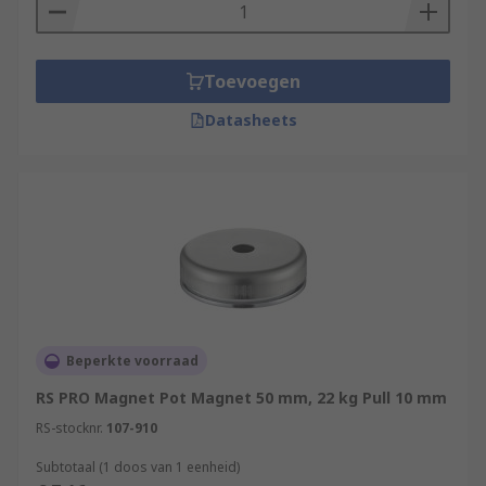
Magnetic materials are made of metal but not all
metals are magnetic. Iron is magnetic and steel
contains iron so these metals will be attracted to
Toevoegen
a magnet. Metals like aluminium, copper, gold
and silver are not magnetic.
Datasheets
Beperkte voorraad
RS PRO Magnet Pot Magnet 50 mm, 22 kg Pull 10 mm
RS-stocknr.
107-910
Subtotaal (1 doos van 1 eenheid)