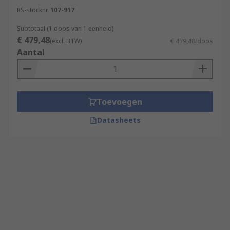
RS-stocknr.
107-917
Subtotaal (1 doos van 1 eenheid)
€ 479,48
(excl. BTW)
€ 479,48/doos
Aantal
Toevoegen
Datasheets