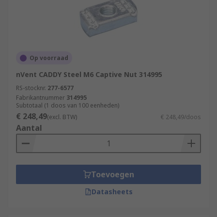
Op voorraad
nVent CADDY Steel M6 Captive Nut 314995
RS-stocknr.
277-6577
Fabrikantnummer
314995
Subtotaal (1 doos van 100 eenheden)
€ 248,49
(excl. BTW)
€ 248,49/doos
Aantal
Toevoegen
Datasheets