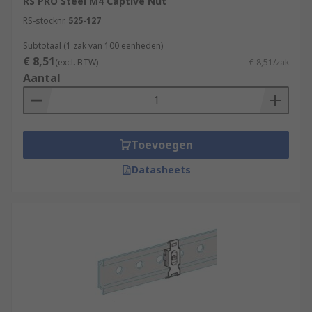
RS PRO Steel M4 Captive Nut
RS-stocknr.
525-127
Subtotaal (1 zak van 100 eenheden)
€ 8,51
(excl. BTW)
€ 8,51/zak
Aantal
Toevoegen
Datasheets