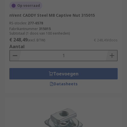
Op voorraad
nVent CADDY Steel M8 Captive Nut 315015
RS-stocknr.
277-6578
Fabrikantnummer
315015
Subtotaal (1 doos van 100 eenheden)
€ 248,49
(excl. BTW)
€ 248,49/doos
Aantal
Toevoegen
Datasheets