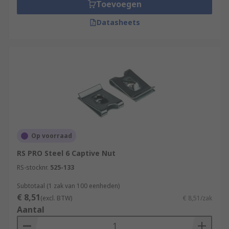
Toevoegen
machinery production industry.
Datasheets
Op voorraad
RS PRO Steel 6 Captive Nut
RS-stocknr.
525-133
Subtotaal (1 zak van 100 eenheden)
€ 8,51
(excl. BTW)
€ 8,51/zak
Aantal