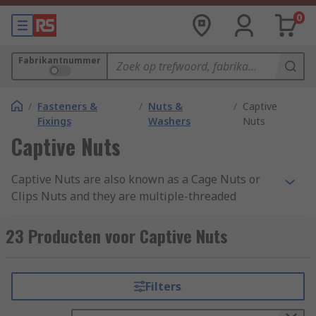
0
Fabrikantnummer
/
Fasteners &
/
Nuts &
/
Captive
Fixings
Washers
Nuts
Captive Nuts
Captive Nuts are also known as a Cage Nuts or
Clips Nuts and they are multiple-threaded
fasteners used usually on many thin materials.
They are mostly square nuts in a spring steel
23 Producten voor Captive Nuts
cage which wraps around the nut. The cage is
built of 2 wings that when compressed allow the
cage to be inserted into the mounting hole and
Filters
when released, secure, lock and hold the nut is
desired position.