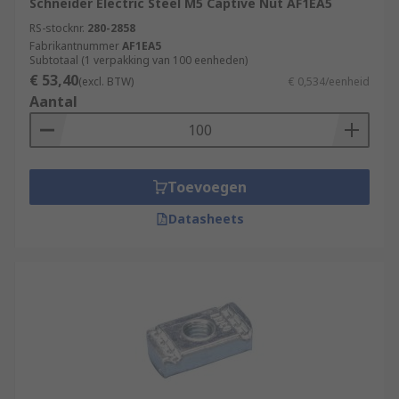
Schneider Electric Steel M5 Captive Nut AF1EA5
RS-stocknr.
280-2858
Fabrikantnummer
AF1EA5
Subtotaal (1 verpakking van 100 eenheden)
€ 53,40
(excl. BTW)
€ 0,534/eenheid
Aantal
Toevoegen
Datasheets