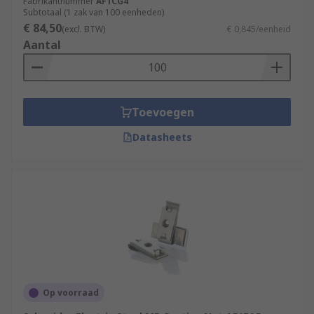
Fabrikantnummer
AF1CG4
Subtotaal (1 zak van 100 eenheden)
€ 84,50
(excl. BTW)
€ 0,845/eenheid
Aantal
Toevoegen
Datasheets
Op voorraad