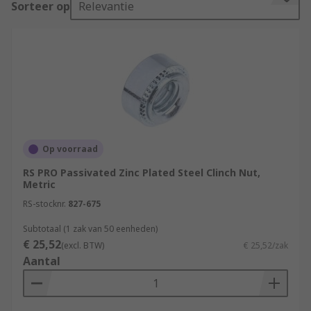
Sorteer op
Relevantie
A self-clinching nut can be installed by placing
them in properly sized hole, to then apply a
parallel squeezing force to the head of the nut.
After this action, the parenting material flows
into the specially designed under head
configuration which results in a load bearing and
torque resistant joint.
Op voorraad
How to install a clinching nut:
RS PRO Passivated Zinc Plated Steel Clinch Nut,
Metric
• Before starting to install your clinching nut,
make sure that the correct spigot length have
RS-stocknr.
827-675
been chosen for the thickness of the sheet (thick
Subtotaal (1 zak van 50 eenheden)
or thin) or material that is being used. Choose an
€ 25,52
(excl. BTW)
€ 25,52/zak
appropriate hole size, and then pre-punch the
Aantal
hole diameter into the sheet of material.
• Then you should place the nuts spigot end into