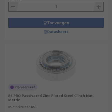
• Telecommunications
• The automotive industry
Toevoegen
Datasheets
• Audio
• Electrical
• Enclosures
Op voorraad
RS PRO Passivated Zinc Plated Steel Clinch Nut,
Metric
RS-stocknr.
827-653