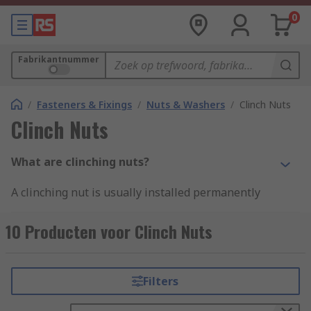
0
Fabrikantnummer
/
Fasteners & Fixings
/
Nuts & Washers
/
Clinch Nuts
Clinch Nuts
What are clinching nuts?
A clinching nut is usually installed permanently
into aluminium, steel or stainless steel sheets.
They are commonly referred to as a self-clinching
10 Producten voor Clinch Nuts
nut or a flush nut. They have a strong, reusable,
female thread that is considered too thin to be
conventionally tapped.
Filters
How do clinch nuts work?