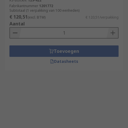
RS-stocknr.
129-422
Fabrikantnummer
1201772
Subtotaal (1 verpakking van 100 eenheden)
€ 120,51
(excl. BTW)
€ 120,51/verpakking
Aantal
Toevoegen
Datasheets