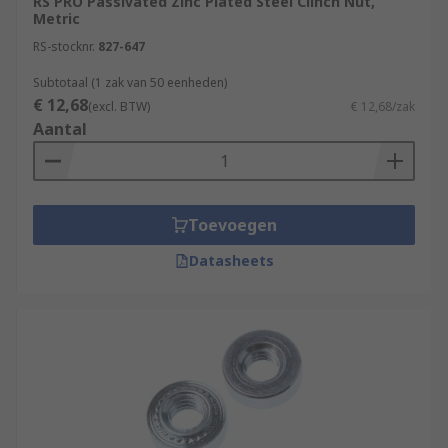
RS PRO Passivated Zinc Plated Steel Clinch Nut,
Metric
RS-stocknr.
827-647
Subtotaal (1 zak van 50 eenheden)
€ 12,68
(excl. BTW)
€ 12,68/zak
Aantal
Toevoegen
Datasheets