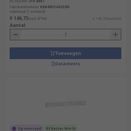
RS-stocknr.
219-8867
Fabrikantnummer
KBB40ED44203W
Subtotaal (1 eenheid)
€ 146,75
(excl. BTW)
€ 146,75/eenheid
Aantal
Toevoegen
Datasheets
Op voorraad
RS Better World