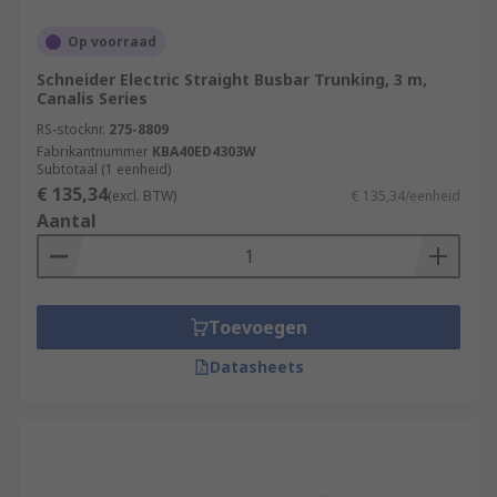
Op voorraad
Schneider Electric Straight Busbar Trunking, 3 m,
Canalis Series
RS-stocknr.
275-8809
Fabrikantnummer
KBA40ED4303W
Subtotaal (1 eenheid)
€ 135,34
(excl. BTW)
€ 135,34/eenheid
Aantal
Toevoegen
Datasheets