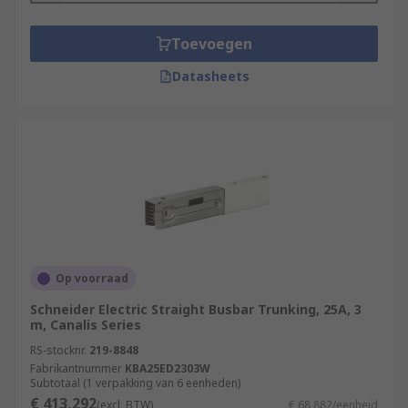
Toevoegen
Datasheets
Op voorraad
Schneider Electric Straight Busbar Trunking, 25A, 3
m, Canalis Series
RS-stocknr.
219-8848
Fabrikantnummer
KBA25ED2303W
Subtotaal (1 verpakking van 6 eenheden)
€ 413,292
(excl. BTW)
€ 68,882/eenheid