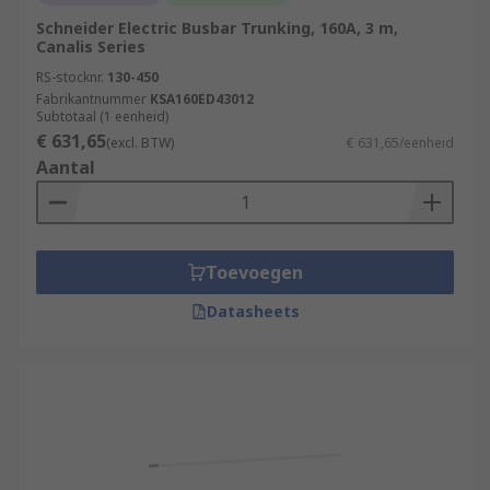
Schneider Electric Busbar Trunking, 160A, 3 m,
Canalis Series
RS-stocknr.
130-450
Fabrikantnummer
KSA160ED43012
Subtotaal (1 eenheid)
€ 631,65
(excl. BTW)
€ 631,65/eenheid
Aantal
Toevoegen
Datasheets