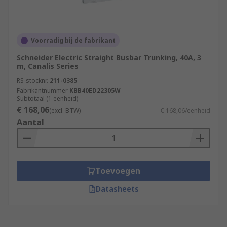
Voorradig bij de fabrikant
Schneider Electric Straight Busbar Trunking, 40A, 3
m, Canalis Series
RS-stocknr.
211-0385
Fabrikantnummer
KBB40ED22305W
Subtotaal (1 eenheid)
€ 168,06
(excl. BTW)
€ 168,06/eenheid
Aantal
Toevoegen
Datasheets