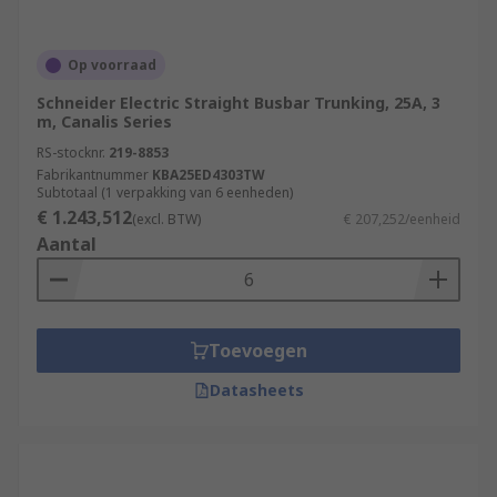
Op voorraad
Schneider Electric Straight Busbar Trunking, 25A, 3
m, Canalis Series
RS-stocknr.
219-8853
Fabrikantnummer
KBA25ED4303TW
Subtotaal (1 verpakking van 6 eenheden)
€ 1.243,512
(excl. BTW)
€ 207,252/eenheid
Aantal
Toevoegen
Datasheets