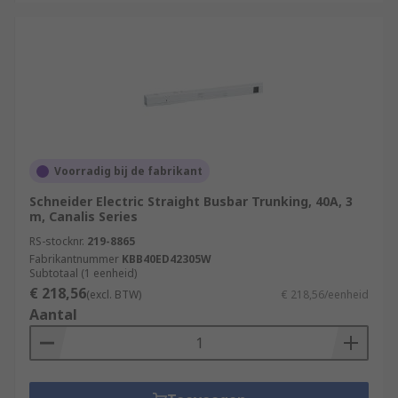
Voorradig bij de fabrikant
Schneider Electric Straight Busbar Trunking, 40A, 3
m, Canalis Series
RS-stocknr.
219-8865
Fabrikantnummer
KBB40ED42305W
Subtotaal (1 eenheid)
€ 218,56
(excl. BTW)
€ 218,56/eenheid
Aantal