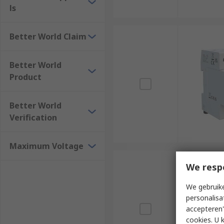
ls
Better World Claim
Better World
Product
Better World
Verification
Maximum Voltage
We resp
We gebruike
personalisa
accepteren"
cookies. U 