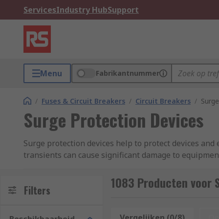
Services
Industry Hub
Support
Menu
Fabrikantnummer
/
Fuses & Circuit Breakers
/
Circuit Breakers
/
Surge
Surge Protection Devices
Surge protection devices help to protect devices and
transients can cause significant damage to equipment
protection
.
1083 Producten voor 
What are surge protection devices used for?
Filters
Surge protection devices involve the use of surge su
Vergelijken (0/8)
Op