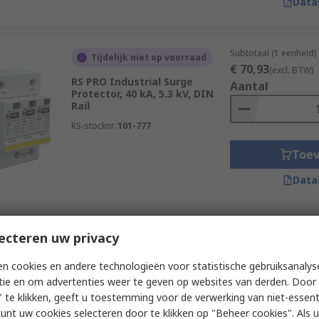
Data
Subtotaal (1 eenheid)
Tijdelijk niet op voorraad
€ 70,93
(excl. BTW)
RS PRO Industrial Surge
Aantal
Protector, 40 kA, 5.3 kV, DIN
Rail
RS-stocknr.
101-777
Toe
Data
Subtotaal (1 eenheid)
ecteren uw privacy
Tijdelijk niet op voorraad
€ 28,06
(excl. BTW)
RS PRO 1 Phase Industrial
Aantal
n cookies en andere technologieën voor statistische gebruiksanalys
Surge Protector, 10 kA, 1.1 kV,
tie en om advertenties weer te geven op websites van derden. Door 
DIN Rail
 te klikken, geeft u toestemming voor de verwerking van niet-essent
RS-stocknr.
101-748
kunt uw cookies selecteren door te klikken op "Beheer cookies". Als u 