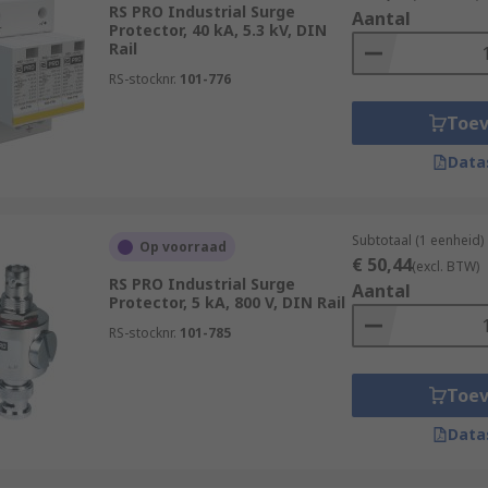
RS PRO Industrial Surge
Aantal
Protector, 40 kA, 5.3 kV, DIN
Rail
RS-stocknr.
101-776
Toe
Data
Subtotaal (1 eenheid)
Op voorraad
€ 50,44
(excl. BTW)
RS PRO Industrial Surge
Aantal
Protector, 5 kA, 800 V, DIN Rail
RS-stocknr.
101-785
Toe
Data