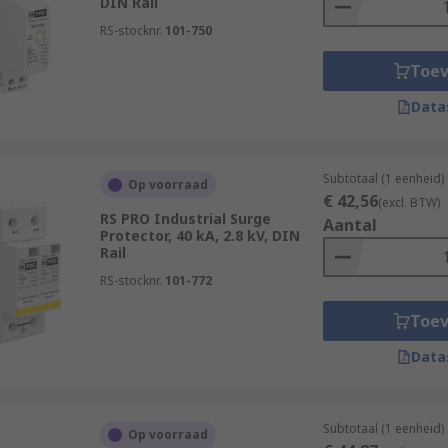
DIN Rail
RS-stocknr.
101-750
Toe
Data
Subtotaal (1 eenheid)
Op voorraad
€ 42,56
(excl. BTW)
RS PRO Industrial Surge
Aantal
Protector, 40 kA, 2.8 kV, DIN
Rail
RS-stocknr.
101-772
Toe
Data
Subtotaal (1 eenheid)
Op voorraad