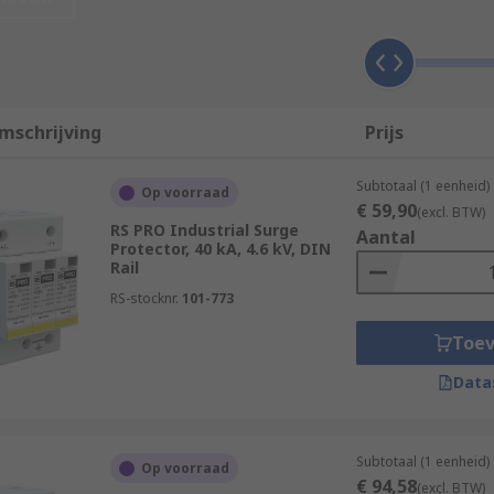
hey block or short to ground the current in, for instance, 
 that cause over-voltage transients like lightning strikes 
mschrijving
Prijs
Subtotaal (1 eenheid)
Op voorraad
€ 59,90
(excl. BTW)
RS PRO Industrial Surge
Aantal
t:
Protector, 40 kA, 4.6 kV, DIN
Rail
 of the service panel to protect against current surges from 
RS-stocknr.
101-773
of the main service entrance and offer protection against mo
Toe
Data
 lower voltage and ampere capabilities by blocking current s
rotection by protecting against overvoltage and current sp
Subtotaal (1 eenheid)
Op voorraad
€ 94,58
(excl. BTW)