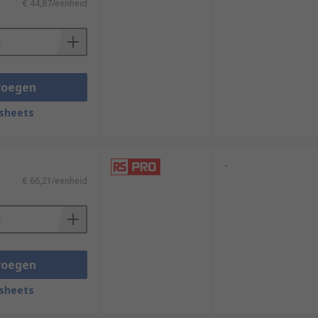
€ 44,87/eenheid
voegen
sheets
-
€ 66,21/eenheid
voegen
sheets