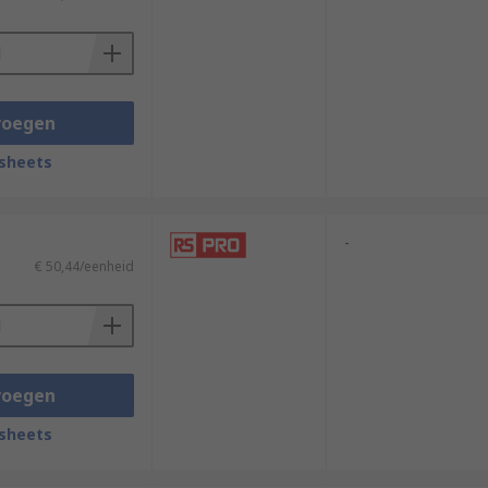
voegen
sheets
-
€ 50,44/eenheid
voegen
sheets