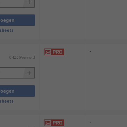
voegen
sheets
-
€ 42,56/eenheid
voegen
sheets
-