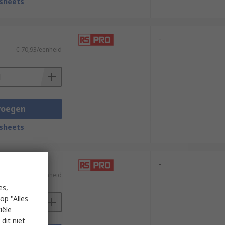
sheets
-
€ 70,93/eenheid
voegen
sheets
-
€ 28,06/eenheid
es,
op "Alles
iële
dit niet