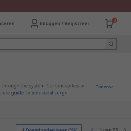
0
aceren
Inloggen / Registreer
g through the system. Current spikes or
Tonen
plete
guide to industrial surge
Downloaden naar CSV
1
van
55