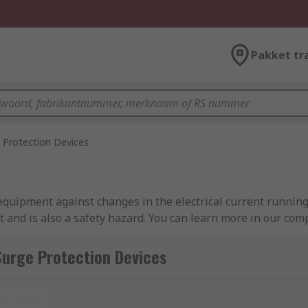
Pakket tr
 Protection Devices
 equipment against changes in the electrical current runnin
 and is also a safety hazard. You can learn more in our com
Surge Protection Devices
ppressors or protectors and surge arresters.
nieuw