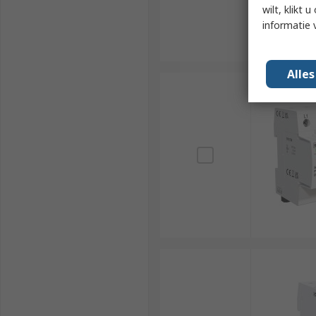
wilt, klikt
informatie 
Alle