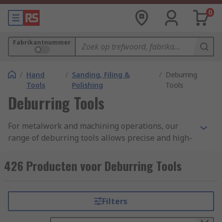
0
Fabrikantnummer
/
Hand
/
Sanding, Filing &
/
Deburring
Tools
Polishing
Tools
Deburring Tools
For metalwork and machining operations, our
range of deburring tools allows precise and high-
quality finishing. Featuring ergonomic designs,
the deburring tools allow you to follow shapes
426 Producten voor Deburring Tools
and contours with confidence and ease,
smoothing burred edges quickly and efficiently.
Whether you're dealing with wood, plastic or
Filters
metal, the RS range of deburring tools feature a
variety of shapes and blade types to suit your