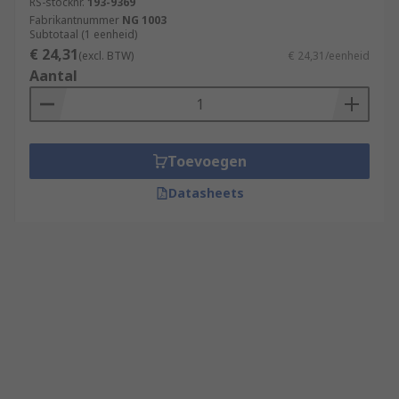
RS-stocknr.
193-9369
Fabrikantnummer
NG 1003
Subtotaal (1 eenheid)
€ 24,31
(excl. BTW)
€ 24,31/eenheid
Aantal
Toevoegen
Datasheets