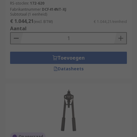
RS-stocknr.
172-620
Fabrikantnummer
DCF414NT-XJ
Subtotaal (1 eenheid)
€ 1.044,21
(excl. BTW)
€ 1.044,21/eenheid
Aantal
Toevoegen
Datasheets
Op voorraad