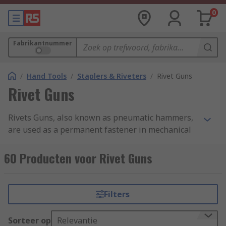
0
Fabrikantnummer
/
Hand Tools
/
Staplers & Riveters
/
Rivet Guns
Rivet Guns
Rivets Guns, also known as pneumatic hammers,
are used as a permanent fastener in mechanical
industries. It is a less costly and effective way of
joining a structure. According to the requirement,
60 Producten voor Rivet Guns
rivets are available in many shapes and sizes.
Types of Rivet Tools
Filters
Hand Rivet Tools - are ideal for a wide range
Sorteer op
Relevantie