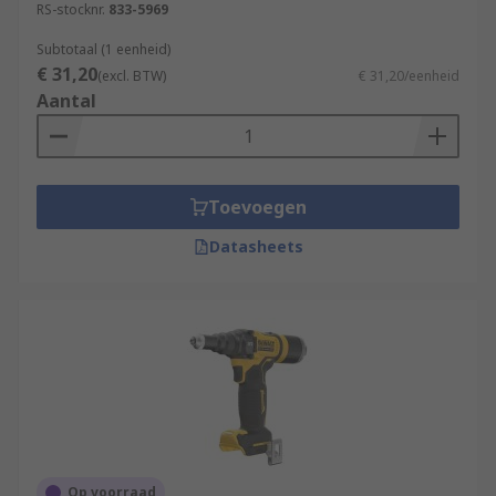
RS-stocknr.
833-5969
Subtotaal (1 eenheid)
€ 31,20
(excl. BTW)
€ 31,20/eenheid
Aantal
Toevoegen
Datasheets
Op voorraad