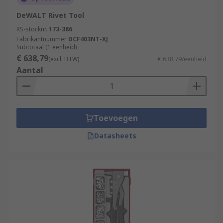
DeWALT Rivet Tool
RS-stocknr.
173-386
Fabrikantnummer
DCF403NT-XJ
Subtotaal (1 eenheid)
€ 638,79
(excl. BTW)
€ 638,79/eenheid
Aantal
Toevoegen
Datasheets