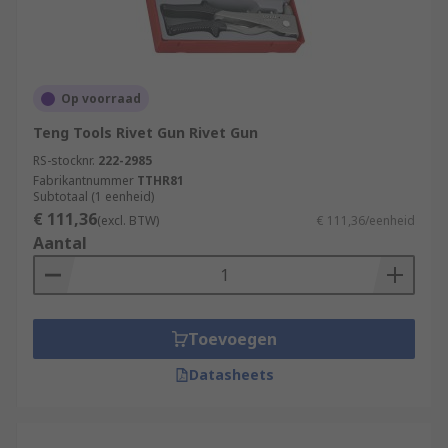
Op voorraad
Teng Tools Rivet Gun Rivet Gun
RS-stocknr.
222-2985
Fabrikantnummer
TTHR81
Subtotaal (1 eenheid)
€ 111,36
(excl. BTW)
€ 111,36/eenheid
Aantal
Toevoegen
Datasheets