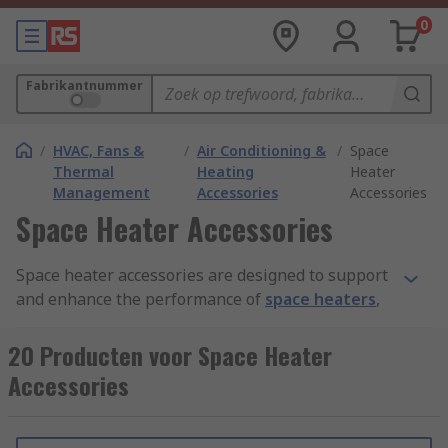
0
Fabrikantnummer
/
HVAC, Fans &
/
Air Conditioning &
/
Space
Thermal
Heating
Heater
Management
Accessories
Accessories
Space Heater Accessories
Space heater accessories are designed to support
and enhance the performance of
space heaters
,
which are electric devices used to heat a small
area.
20 Producten voor Space Heater
Accessories
How do space heater accessories work?
Some space heater accessories can be integrated