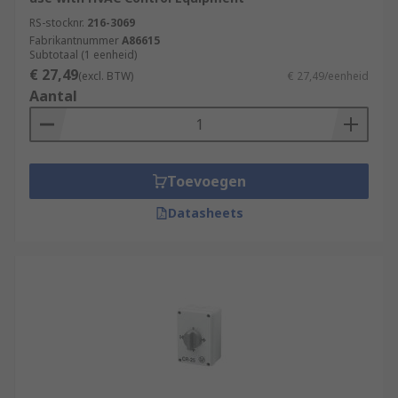
RS-stocknr.
216-3069
Fabrikantnummer
A86615
Subtotaal (1 eenheid)
€ 27,49
(excl. BTW)
€ 27,49/eenheid
Aantal
Toevoegen
Datasheets