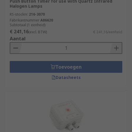
Push Button Timer for use with Quartz Infrared
Halogen Lamps
RS-stocknr.
216-3070
Fabrikantnummer
A86620
Subtotaal (1 eenheid)
€ 241,16
(excl. BTW)
€ 241,16/eenheid
Aantal
Toevoegen
Datasheets