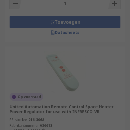
a potentiometer on the circuit board.
PIR (passive infrared sensor) controllers,
which help to save energy by only turning
Toevoegen
on the heater when movement is detected
Datasheets
nearby.
Temperature sensors, which help to
maintain an indoor environment by
detecting air temperature and turning the
heater on or off accordingly.
Op voorraad
United Automation Remote Control Space Heater
Power Regulator for use with INFRESCO-VR
RS-stocknr.
216-3068
Fabrikantnummer
A86613