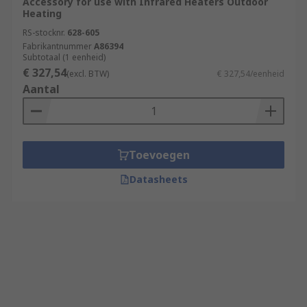
Accessory for use with Infrared Heaters Outdoor
Heating
RS-stocknr.
628-605
Fabrikantnummer
A86394
Subtotaal (1 eenheid)
€ 327,54
(excl. BTW)
€ 327,54/eenheid
Aantal
Toevoegen
Datasheets