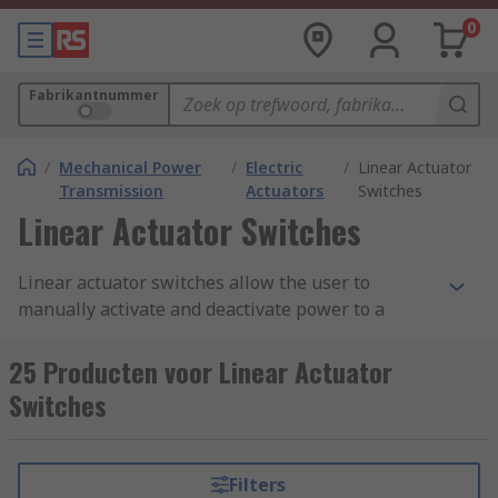
0
Fabrikantnummer
/
Mechanical Power
/
Electric
/
Linear Actuator
Transmission
Actuators
Switches
Linear Actuator Switches
Linear actuator switches allow the user to
manually activate and deactivate power to a
linear actuator, commonly via electricity or air
pressure. Linear actuator switches are available
25 Producten voor Linear Actuator
in a wide range of mounting styles and types to
Switches
suit your application, providing a simple yet
versatile form of operation.
Filters
What types of linear actuator switches are