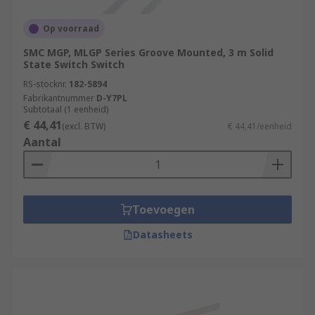
Op voorraad
SMC MGP, MLGP Series Groove Mounted, 3 m Solid
State Switch Switch
RS-stocknr.
182-5894
Fabrikantnummer
D-Y7PL
Subtotaal (1 eenheid)
€ 44,41
(excl. BTW)
€ 44,41/eenheid
Aantal
Toevoegen
Datasheets