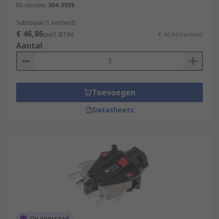
RS-stocknr.
304-3959
Subtotaal (1 eenheid)
€ 46,86
(excl. BTW)
€ 46,86/eenheid
Aantal
Toevoegen
Datasheets
Op voorraad