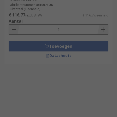
Fabrikantnummer
4410071UK
Subtotaal (1 eenheid)
€ 116,77
(excl. BTW)
€ 116,77/eenheid
Aantal
Toevoegen
Datasheets