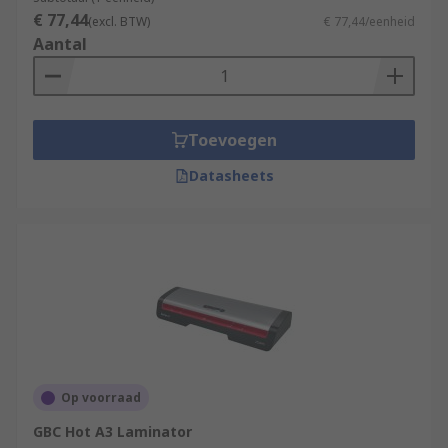
€ 77,44
(excl. BTW)
€ 77,44/eenheid
Aantal
Toevoegen
Datasheets
Op voorraad
GBC Hot A3 Laminator