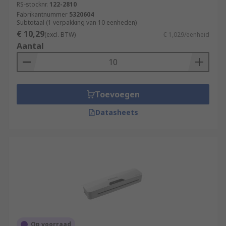
RS-stocknr.
122-2810
Fabrikantnummer
5320604
Subtotaal (1 verpakking van 10 eenheden)
€ 10,29
(excl. BTW)
€ 1,029/eenheid
Aantal
Toevoegen
Datasheets
Op voorraad