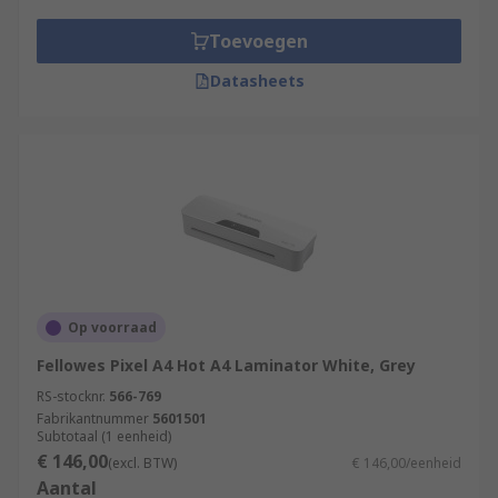
that can detect thickness changes in the
pouches and are easy to clean and maintain.
Toevoegen
Datasheets
Op voorraad
Fellowes Pixel A4 Hot A4 Laminator White, Grey
RS-stocknr.
566-769
Fabrikantnummer
5601501
Subtotaal (1 eenheid)
€ 146,00
(excl. BTW)
€ 146,00/eenheid
Aantal