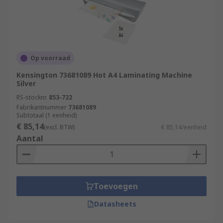
Op voorraad
Kensington 73681089 Hot A4 Laminating Machine
Silver
RS-stocknr.
853-722
Fabrikantnummer
73681089
Subtotaal (1 eenheid)
€ 85,14
(excl. BTW)
€ 85,14/eenheid
Aantal
Toevoegen
Datasheets