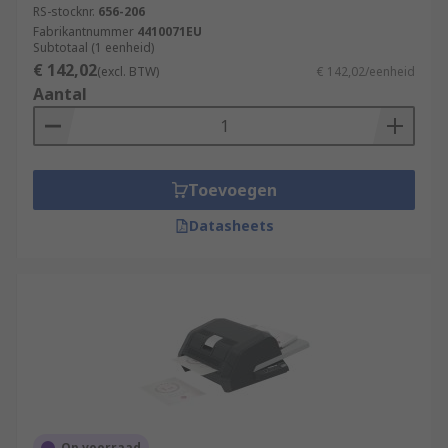
RS-stocknr.
656-206
Fabrikantnummer
4410071EU
Subtotaal (1 eenheid)
€ 142,02
(excl. BTW)
€ 142,02/eenheid
Aantal
Toevoegen
Datasheets
Op voorraad