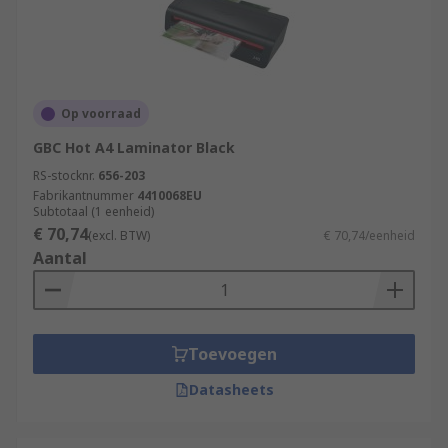
Op voorraad
GBC Hot A4 Laminator Black
RS-stocknr.
656-203
Fabrikantnummer
4410068EU
Subtotaal (1 eenheid)
€ 70,74
(excl. BTW)
€ 70,74/eenheid
Aantal
Toevoegen
Datasheets