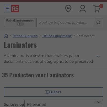
0
Fabrikantnummer
/
Office Supplies
/
Office Equipment
/
Laminators
Laminators
A laminator is a device that enables paper
documents, such as photographs, to be preserved
by a plastic cover so that they do not become
creased or stained. The plastic cover can also
35 Producten voor Laminators
provide a surface that can be used to write on
with permanent or dry wipe
marker pens
.
Filters
Laminators accept A4 size paper with some being
able to laminate A3. They are quick to heat up
Sorteer op
Relevantie
and have the ability to reverse feed documents