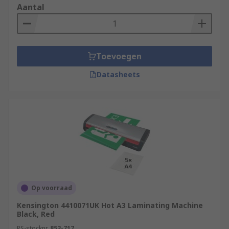
Aantal
Toevoegen
Datasheets
Op voorraad
Kensington 4410071UK Hot A3 Laminating Machine
Black, Red
RS-stocknr.
853-717